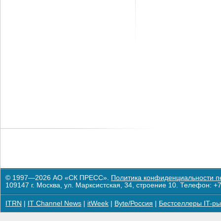
© 1997—2026 АО «СК ПРЕСС».
Политика конфиденциальности п
109147 г. Москва, ул. Марксистская, 34, строение 10. Телефон: +7
ITRN
|
IT Channel News
|
itWeek
|
Byte/Россия
|
Бестселлеры IT-ры