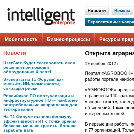
Новости
Номера
Перспективные напр
Мобильность
Бизнес-процессы
Ресурсы пред
Новости
Открыта аграрн
UserGate будет тестировать свои
19 ноября 2012 г.
решения при помощи
оборудования Xinertel
Портал «AGROBOOK» за
работы портала наиболь
Эксперты на Т1 Форуме: как
множить ИИ-возможности,
сокращая риски
«AGROBOOK» представл
ограничены 140 знакам
Российское ПО виртуализации и
инфраструктурное ПО — наиболее
«вопрос-ответ», кален
востребованные направления для
объявлений. Также поль
тестирования
интересных людей.
На Т1 Форуме вывели формулу
эффективности ИТ с точки зрения
В первые дни работы п
бизнеса: меньше тратить, больше
и 77 организаций. Тол
зарабатывать