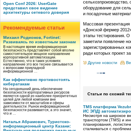
сельхозпроизводство, 
Open Conf 2026: UserGate
оборудование для сель
представил свое видение
архитектуры сетевого доверия
и посадочные материал
Массовая презентация 
Рекомендуемые статьи
«Донской фермер 2012»
этапы тестирования. О 
Михаил Родионов, Fortinet:
заметили появление но
Развиваясь по известным законам
зарегистрированных ко
В настоящее время информационная
безопасность представляет собой вполне
ради которых проект за
самостоятельное мощное направление
корпоративной автоматизации.
Естественно, что в таких условиях
Другие новости
Ве
направление это все теснее связывается
с вопросами прикладной
информационной …
Как эффективно противостоять
кибератакам
На сегодняшний день обеспечение
безопасности корпоративных ресурсов
Статьи по схожей те
является одной из наиболее приоритетных
целей для любой компании вне
зависимости от масштабов и сферы
деятельности. Рынок информационной
TMS платформа Vezubr
безопасности развивается, а это значит,
ИС ЭПД) автоматизиро
что и …
Несмотря на широкое в
транспортом (TMS) и ин
Наталья Абрамович, Туристско-
планирования, логистич
информационный центр Казани:
сталкиваться с проблем
Виртуальная поддержка реальных