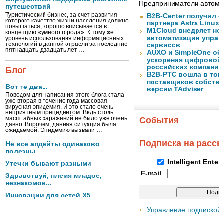
Предприниматели автом
путешествий
Туристический бизнес, за счет развития
B2B-Center получил 
которого качество жизни населения должно
партнера Astra Linux
повышаться, хорошо вписывается в
M1Cloud внедряет н
концепцию «умного города». К тому же
автоматизации упра
уровень использования информационных
технологий в данной отрасли за последние
сервисов
пятнадцать-двадцать лет …
AUXO и SimpleOne о
ускорения цифрово
российских компани
Блог
B2B-РТС вошла в то
поставщиков собст
Вот те два...
версии TAdviser
Поводом для написания этого блога стала
уже вторая в течение года массовая
вирусная эпидемия. И это стало очень
неприятным прецедентом. Ведь столь
масштабных заражений не было уже очень
События
давно. Впрочем, данная ситуация была
ожидаемой. Эпидемию вызвали …
Подписка на рас
Не все апдейты одинаково
полезны
Intelligent Ent
Утечки бывают разными
E-mail
Здравствуй, племя младое,
незнакомое...
Инновации для сетей X5
Управление подписко