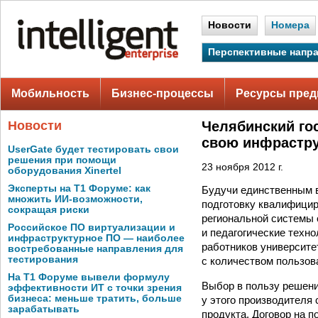
Новости
Номера
Перспективные напр
Мобильность
Бизнес-процессы
Ресурсы пред
Новости
Челябинский го
свою инфрастру
UserGate будет тестировать свои
решения при помощи
23 ноября 2012 г.
оборудования Xinertel
Эксперты на Т1 Форуме: как
Будучи единственным в
множить ИИ-возможности,
подготовку квалифицир
сокращая риски
региональной системы
Российское ПО виртуализации и
и педагогические техно
инфраструктурное ПО — наиболее
работников университе
востребованные направления для
тестирования
с количеством пользов
На Т1 Форуме вывели формулу
Выбор в пользу решени
эффективности ИТ с точки зрения
бизнеса: меньше тратить, больше
у этого производителя 
зарабатывать
продукта. Договор на п