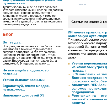
путешествий
Туристический бизнес, за счет развития
которого качество жизни населения должно
повышаться, хорошо вписывается в
концепцию «умного города». К тому же
уровень использования информационных
технологий в данной отрасли за последние
Статьи по схожей те
пятнадцать-двадцать лет …
ИИ меняет правила иг
Блог
банковскую аутентиф
Финансовый сектор оказ
Вот те два...
технологического парадо
Поводом для написания этого блога стала
цифровой банкинг и мо
уже вторая в течение года массовая
клиентам беспрецедентн
вирусная эпидемия. И это стало очень
именно эти каналы стал
неприятным прецедентом. Ведь столь
атаки …
масштабных заражений не было уже очень
давно. Впрочем, данная ситуация была
Утечки персональны
ожидаемой. Эпидемию вызвали …
из ключевых угроз 
Не все апдейты одинаково
граждан
полезны
60% компаний не за
Бастион представил
Утечки бывают разными
состоянии кибербез
Аналитика RED Secur
Здравствуй, племя младое,
взломов происходит
незнакомое...
подрядчиков
Инновации для сетей X5
Рост фишинга — это
масштабирования ат
защиты