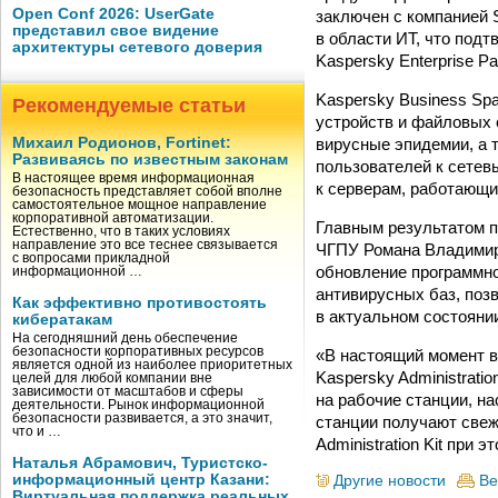
Open Conf 2026: UserGate
заключен с компанией 
представил свое видение
в области ИТ, что под
архитектуры сетевого доверия
Kaspersky Enterprise Par
Kaspersky Business Sp
Рекомендуемые статьи
устройств и файловых 
вирусные эпидемии, а 
Михаил Родионов, Fortinet:
Развиваясь по известным законам
пользователей к сетев
В настоящее время информационная
к серверам, работающи
безопасность представляет собой вполне
самостоятельное мощное направление
корпоративной автоматизации.
Главным результатом п
Естественно, что в таких условиях
направление это все теснее связывается
ЧГПУ Романа Владимир
с вопросами прикладной
обновление программно
информационной …
антивирусных баз, по
Как эффективно противостоять
в актуальном состояни
кибератакам
На сегодняшний день обеспечение
безопасности корпоративных ресурсов
«В настоящий момент в
является одной из наиболее приоритетных
Kaspersky Administrati
целей для любой компании вне
зависимости от масштабов и сферы
на рабочие станции, н
деятельности. Рынок информационной
безопасности развивается, а это значит,
станции получают свеж
что и …
Administration Kit при
Наталья Абрамович, Туристско-
информационный центр Казани:
Другие новости
Ве
Виртуальная поддержка реальных