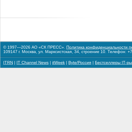
© 1997—2026 АО «СК ПРЕСС».
Политика конфиденциальности п
109147 г. Москва, ул. Марксистская, 34, строение 10. Телефон: +7
ITRN
|
IT Channel News
|
itWeek
|
Byte/Россия
|
Бестселлеры IT-ры