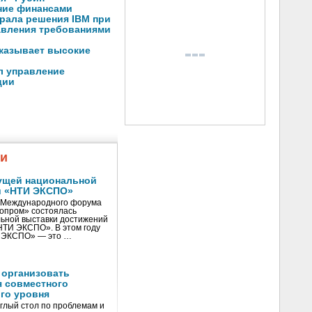
ние финансами
рала решения IBM при
авления требованиями
оказывает высокие
л управление
ции
жи
ущей национальной
и «НТИ ЭКСПО»
V Международного форума
нопром» состоялась
ьной выставки достижений
«НТИ ЭКСПО». В этом году
И ЭКСПО» — это …
 организовать
я совместного
го уровня
глый стол по проблемам и