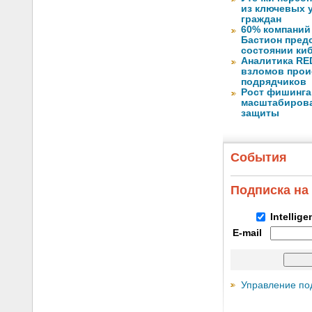
из ключевых 
граждан
60% компаний
Бастион пред
состоянии ки
Аналитика RED
взломов прои
подрядчиков
Рост фишинга
масштабирова
защиты
События
Подписка на
Intellig
E-mail
Управление по