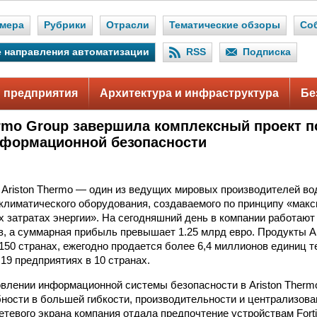
мера
Рубрики
Отрасли
Тематические обзоры
Со
 направления автоматизации
RSS
Подписка
 предприятия
Архитектура и инфраструктура
Бе
ermo Group завершила комплексный проект 
формационной безопасности
 Ariston Thermo — один из ведущих мировых производителей во
 климатического оборудования, создаваемого по принципу «ма
 затратах энергии». На сегодняшний день в компании работаю
в, а суммарная прибыль превышает 1.25 млрд евро. Продукты Ar
150 странах, ежегодно продается более 6,4 миллионов единиц т
19 предприятиях в 10 странах.
влении информационной системы безопасности в Ariston Therm
бности в большей гибкости, производительности и централизов
тевого экрана компания отдала предпочтение устройствам Fortin