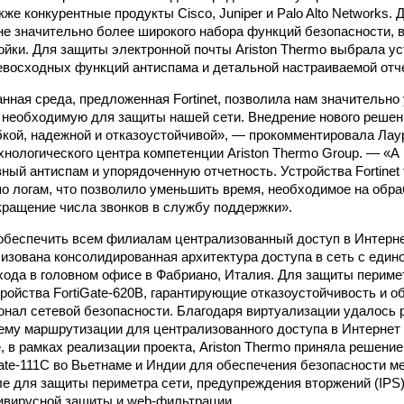
же конкурентные продукты Cisco, Juniper и Palo Alto Networks
не значительно более широкого набора функций безопасности, 
ойки. Для защиты электронной почты Ariston Thermo выбрала уст
ревосходных функций антиспама и детальной настраиваемой отч
нная среда, предложенная Fortinet, позволила нам значительно
 необходимую для защиты нашей сети. Внедрение нового решен
кой, надежной и отказоустойчивой», — прокомментировала Лаура
нологического центра компетенции Ariston Thermo Group. — «А 
ый антиспам и упорядоченную отчетность. Устройства Fortinet
по логам, что позволило уменьшить время, необходимое на обра
кращение числа звонков в службу поддержки».
 обеспечить всем филиалам централизованный доступ в Интернет
изована консолидированная архитектура доступа в сеть с един
хода в головном офисе в Фабриано, Италия. Для защиты перимет
ройства FortiGate-620B, гарантирующие отказоустойчивость и 
нал сетевой безопасности. Благодаря виртуализации удалось 
му маршрутизации для централизованного доступа в Интернет 
, в рамках реализации проекта, Ariston Thermo приняла решение
Gate-111C во Вьетнаме и Индии для обеспечения безопасности 
сле для защиты периметра сети, предупреждения вторжений (IPS)
ивирусной защиты и web-фильтрации.