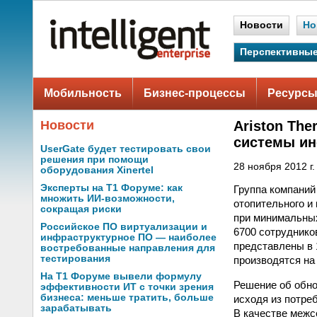
Новости
Но
Перспективные
Мобильность
Бизнес-процессы
Ресурсы
Новости
Ariston Th
системы ин
UserGate будет тестировать свои
решения при помощи
28 ноября 2012 г.
оборудования Xinertel
Эксперты на Т1 Форуме: как
Группа компаний
множить ИИ-возможности,
отопительного и
сокращая риски
при минимальных
Российское ПО виртуализации и
6700 сотруднико
инфраструктурное ПО — наиболее
представлены в 
востребованные направления для
тестирования
производятся на 
На Т1 Форуме вывели формулу
Решение об обно
эффективности ИТ с точки зрения
бизнеса: меньше тратить, больше
исходя из потре
зарабатывать
В качестве межсе