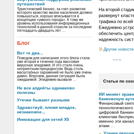
путешествий
На второй стади
Туристический бизнес, за счет развития
которого качество жизни населения должно
развернут класт
повышаться, хорошо вписывается в
концепцию «умного города». К тому же
трафика по всей
уровень использования информационных
Ежедневно устро
технологий в данной отрасли за последние
пятнадцать-двадцать лет …
обеспечить цент
надежность сист
Блог
Другие новости
Вот те два...
Поводом для написания этого блога стала
уже вторая в течение года массовая
вирусная эпидемия. И это стало очень
неприятным прецедентом. Ведь столь
масштабных заражений не было уже очень
давно. Впрочем, данная ситуация была
ожидаемой. Эпидемию вызвали …
Статьи по схо
Не все апдейты одинаково
полезны
ИИ меняет прав
банковскую аут
Утечки бывают разными
Финансовый секто
Здравствуй, племя младое,
технологического
незнакомое...
цифровой банкин
клиентам беспрец
Инновации для сетей X5
именно эти канал
атаки …
Утечки персо