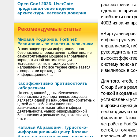
Open Conf 2026: UserGate
рассматривая так
представил свое видение
сделан по причи
архитектуры сетевого доверия
и гибкости настр
400B из-за их п
Рекомендуемые статьи
«Виртуализирова
инфраструктуру,
Михаил Родионов, Fortinet:
Развиваясь по известным законам
управляемой, гиб
В настоящее время информационная
руководитель тех
безопасность представляет собой вполне
самостоятельное мощное направление
высокоэффективн
корпоративной автоматизации.
систему поиска 
Естественно, что в таких условиях
направление это все теснее связывается
и вылилось в со
с вопросами прикладной
информационной …
Для того, чтобы
Как эффективно противостоять
Group была реал
кибератакам
точкой входа/вы
На сегодняшний день обеспечение
безопасности корпоративных ресурсов
установлены уст
является одной из наиболее приоритетных
целей для любой компании вне
широкий функцио
зависимости от масштабов и сферы
необходимую схе
деятельности. Рынок информационной
безопасности развивается, а это значит,
филиалов. Также
что и …
устройств Forti
Наталья Абрамович, Туристско-
сетей, в том чи
информационный центр Казани:
приложений, ант
Виртуальная поддержка реальных