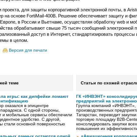
и проекта, для защиты корпоративной электронной почты, в Aris
ер на основе FortiMail-400B. Решение обеспечивает защиту и фи
 Европе, в России и Вьетнаме, осуществляя обработку web и мо
йства обрабатывают свыше 75 тысяч сообщений электронной п
рализованный доступ в Интернет, стандартизировать процессы 
емы в целом.
Версия для печати
жей теме
Статьи по схожей отрасл
ила игры: как дипфейки ломают
ГК «ИНВЭНТ» консолидируе
ентификацию
предприятий на электронн
р оказался в эпицентре
Группа компаний «ИНВЭНТ»,
 парадокса. С одной стороны,
производственных предприяти
г и мобильные сервисы обеспечили
Татарстан, переводит закупк
едентное удобство. С другой,
торговую площадку B2B-Cente
ы стали основной поверхностью
консолидировать закупки всех
повышения их эффективност
нальных данных остаются одной
«Авиационная корпораци