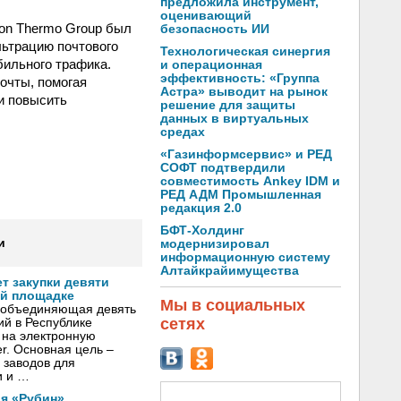
предложила инструмент,
оценивающий
ton Thermo Group был
безопасность ИИ
льтрацию почтового
Технологическая синергия
бильного трафика.
и операционная
эффективность: «Группа
очты, помогая
Астра» выводит на рынок
и повысить
решение для защиты
данных в виртуальных
средах
«Газинформсервис» и РЕД
СОФТ подтвердили
совместимость Ankey IDM и
РЕД АДМ Промышленная
редакция 2.0
БФТ-Холдинг
и
модернизировал
информационную систему
Алтайкрайимущества
т закупки девяти
ой площадке
Мы в социальных
 объединяющая девять
сетях
й в Республике
и на электронную
r. Основная цель –
 заводов для
и и …
я «Рубин»