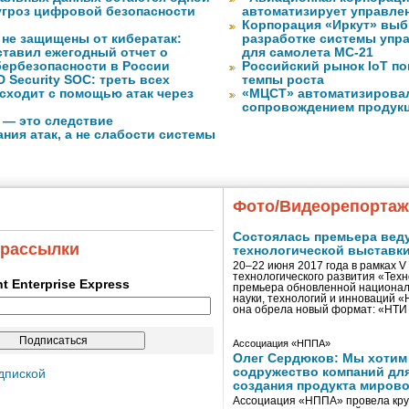
угроз цифровой безопасности
автоматизирует управле
Корпорация «Иркут» выб
 не защищены от кибератак:
разработке системы упр
ставил ежегодный отчет о
для самолета МС-21
бербезопасности в России
Российский рынок IoT п
 Security SOC: треть всех
темпы роста
сходит с помощью атак через
«МЦСТ» автоматизирова
сопровождением продук
 — это следствие
ния атак, а не слабости системы
Фото/Видеорепорта
Состоялась премьера вед
 рассылки
технологической выставк
20–22 июня 2017 года в рамках 
технологического развития «Тех
ent Enterprise Express
премьера обновленной национал
науки, технологий и инноваций 
она обрела новый формат: «НТ
Ассоциация «НППА»
Олег Сердюков: Мы хотим
содружество компаний дл
дпиской
создания продукта мирово
Ассоциация «НППА» провела кру