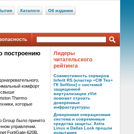
бытия
Каталоги
Об издании
зопасность
по построению
Лидеры
читательского
рейтинга
Совместимость серверов
донагревательного,
Inferit RS (кластер «СФ Тех»
ГК Softline) с системой
ксимальный комфорт
защищенной
т свыше
виртуализации zVirt
iston Thermo
поможет строить
доверенные
ехники, которые
инфраструктуры
Доверенная операционная
система и современные
o Group было принято
средства защиты: Astra
анном управлении.
Linux и Dallas Lock прошли
et FortiGate-620B,
испытания