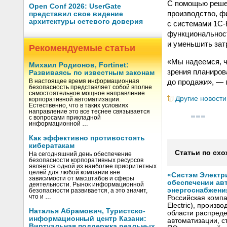
С помощью решен
Open Conf 2026: UserGate
производство, ф
представил свое видение
архитектуры сетевого доверия
с системами 1С-
функциональност
и уменьшить за
Рекомендуемые статьи
«Мы надеемся, ч
Михаил Родионов, Fortinet:
зрения планиров
Развиваясь по известным законам
до продажи», — 
В настоящее время информационная
безопасность представляет собой вполне
самостоятельное мощное направление
Другие новости
корпоративной автоматизации.
Естественно, что в таких условиях
направление это все теснее связывается
с вопросами прикладной
информационной …
Как эффективно противостоять
кибератакам
Статьи по схо
На сегодняшний день обеспечение
безопасности корпоративных ресурсов
является одной из наиболее приоритетных
целей для любой компании вне
«Систэм Электри
зависимости от масштабов и сферы
обеспечении ав
деятельности. Рынок информационной
энергоснабжени
безопасности развивается, а это значит,
что и …
Российская компа
Electric), произ
Наталья Абрамович, Туристско-
области распреде
информационный центр Казани:
автоматизации, с
Виртуальная поддержка реальных