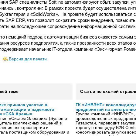
ия SAP специалисты Softline автоматизируют сбыт, закупки, у
инансы, контроллинг. В рамках проекта будет осуществлена ин
Бухгалтерия и «SolidWorks». На проекте будет использоваться 
ь SAP ERP, что позволит сократить сроки внедрения, повысить
траты на последующее сопровождение информационной системы
то немецкий подход к автоматизации бизнеса окажется самым 
ания ресурсов предприятия, а также прозрачности всех этапов о
подчеркивает начальник IT-отдела компании «Экс-Форма» Роман
Версия для печати
жей теме
Статьи по схожей отрасл
к» приняла участие в
ГК «ИНВЭНТ» консолидируе
томатизации и надежного
предприятий на электронн
я «СКА Арены»
Группа компаний «ИНВЭНТ»,
ния «Систэм Электрик» (Systeme
производственных предприяти
водитель комплексных решений в
Татарстан, переводит закупк
ления электроэнергии и
торговую площадку B2B-Cente
тала поставщиком оборудования и
консолидировать закупки всех