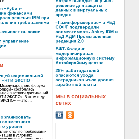
Астра» выводит на рынок
и и …
решение для защиты
я «Рубин»
данных в виртуальных
ние финансами
средах
рала решения IBM при
«Газинформсервис» и РЕД
авления требованиями
СОФТ подтвердили
совместимость Ankey IDM и
оказывает высокие
РЕД АДМ Промышленная
редакция 2.0
л управление
ции
БФТ-Холдинг
модернизировал
информационную систему
Алтайкрайимущества
жи
28% работодателей
опасаются ухода
ущей национальной
сотрудников из-за уровня
и «НТИ ЭКСПО»
заработной платы
V Международного форума
нопром» состоялась
ьной выставки достижений
Мы в социальных
«НТИ ЭКСПО». В этом году
И ЭКСПО» — это …
сетях
 организовать
я совместного
го уровня
глый стол по проблемам и
зации в условиях