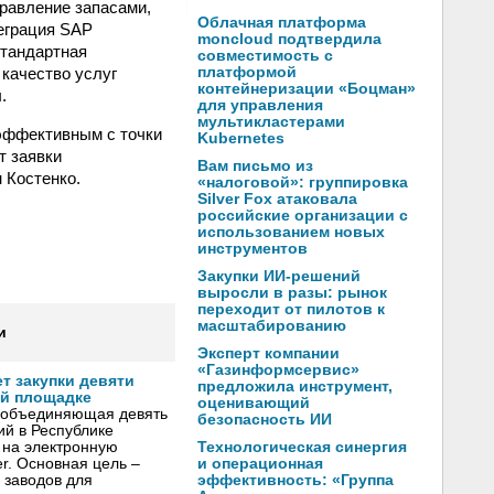
правление запасами,
Облачная платформа
теграция SAP
moncloud подтвердила
стандартная
совместимость с
 качество услуг
платформой
контейнеризации «Боцман»
.
для управления
мультикластерами
эффективным с точки
Kubernetes
т заявки
Вам письмо из
 Костенко.
«налоговой»: группировка
Silver Fox атаковала
российские организации с
использованием новых
инструментов
Закупки ИИ-решений
выросли в разы: рынок
переходит от пилотов к
масштабированию
и
Эксперт компании
«Газинформсервис»
т закупки девяти
предложила инструмент,
ой площадке
оценивающий
 объединяющая девять
безопасность ИИ
й в Республике
Технологическая синергия
и на электронную
и операционная
r. Основная цель –
эффективность: «Группа
 заводов для