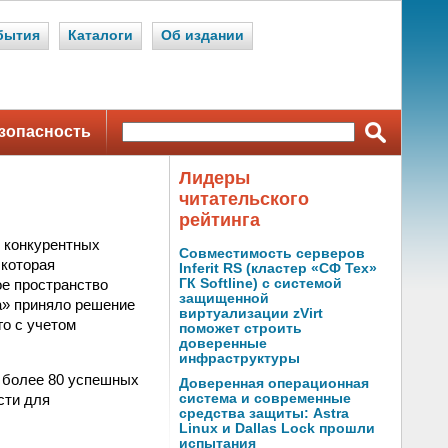
бытия
Каталоги
Об издании
зопасность
Лидеры
читательского
рейтинга
я конкурентных
Совместимость серверов
 которая
Inferit RS (кластер «СФ Тех»
е пространство
ГК Softline) с системой
защищенной
а» приняло решение
виртуализации zVirt
о с учетом
поможет строить
доверенные
инфраструктуры
й более 80 успешных
Доверенная операционная
сти для
система и современные
средства защиты: Astra
Linux и Dallas Lock прошли
испытания