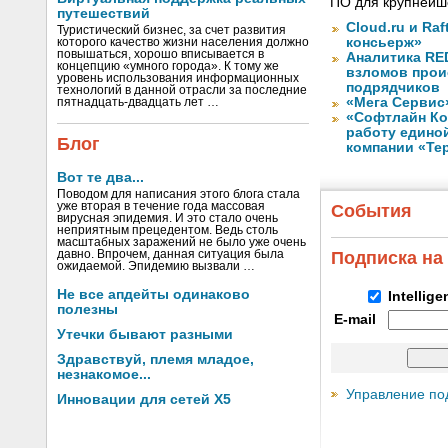
ПО для крупнейше
путешествий
Cloud.ru и Ra
Туристический бизнес, за счет развития
консьерж»
которого качество жизни населения должно
повышаться, хорошо вписывается в
Аналитика RED
концепцию «умного города». К тому же
взломов прои
уровень использования информационных
подрядчиков
технологий в данной отрасли за последние
«Мега Сервис
пятнадцать-двадцать лет …
«Софтлайн Кон
работу едино
Блог
компании «Те
Вот те два...
Поводом для написания этого блога стала
уже вторая в течение года массовая
События
вирусная эпидемия. И это стало очень
неприятным прецедентом. Ведь столь
масштабных заражений не было уже очень
давно. Впрочем, данная ситуация была
Подписка на
ожидаемой. Эпидемию вызвали …
Не все апдейты одинаково
Intellig
полезны
E-mail
Утечки бывают разными
Здравствуй, племя младое,
незнакомое...
Управление по
Инновации для сетей X5