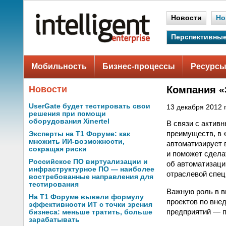
Новости
Но
Перспективные
Мобильность
Бизнес-процессы
Ресурсы
Новости
Компания «
UserGate будет тестировать свои
13 декабря 2012 г
решения при помощи
оборудования Xinertel
В связи с актив
преимуществ, в 
Эксперты на Т1 Форуме: как
множить ИИ-возможности,
автоматизирует 
сокращая риски
и поможет сдела
Российское ПО виртуализации и
об автоматизаци
инфраструктурное ПО — наиболее
отраслевой спец
востребованные направления для
тестирования
Важную роль в в
На Т1 Форуме вывели формулу
проектов по вне
эффективности ИТ с точки зрения
предприятий — п
бизнеса: меньше тратить, больше
зарабатывать