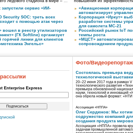
го ледового стадиона в мире – …
повышения их эффективност
ft запустили сервис «ИИ-
«Авиационная корпораци
автоматизирует управле
 Security SOC: треть всех
Корпорация «Иркут» выб
сходит с помощью атак через
разработке системы упр
для самолета МС-21
» вошел в реестр утилизаторов
Российский рынок IoT п
нект» (ГК Softline) организует
темпы роста
й горячей линии для клиентов
«МЦСТ» автоматизирова
рмотехника Энгельс»
сопровождением продук
Фото/Видеорепорта
Состоялась премьера вед
 рассылки
технологической выставк
20–22 июня 2017 года в рамках 
технологического развития «Тех
ent Enterprise Express
премьера обновленной национал
науки, технологий и инноваций 
она обрела новый формат: «НТ
Ассоциация «НППА»
Олег Сердюков: Мы хотим
содружество компаний дл
дпиской
создания продукта мирово
Ассоциация «НППА» провела кру
задачам промышленной автомати