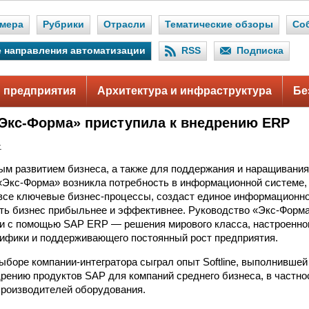
мера
Рубрики
Отрасли
Тематические обзоры
Со
 направления автоматизации
RSS
Подписка
 предприятия
Архитектура и инфраструктура
Бе
Экс-Форма» приступила к внедрению ERP
.
ным развитием бизнеса, а также для поддержания и наращивани
«Экс-Форма» возникла потребность в информационной системе,
все ключевые бизнес-процессы, создаст единое информационно
ть бизнес прибыльнее и эффективнее. Руководство «Экс-Форм
и с помощью SAP ERP — решения мирового класса, настроенног
ифики и поддерживающего постоянный рост предприятия.
ыборе компании-интегратора сыграл опыт Softline, выполнивше
дрению продуктов SAP для компаний среднего бизнеса, в частно
роизводителей оборудования.