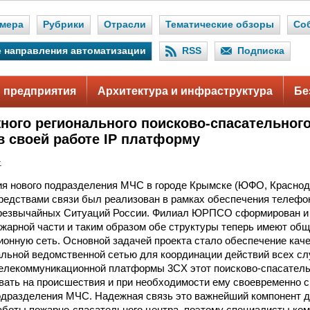
мера
Рубрики
Отрасли
Тематические обзоры
Со
 направления автоматизации
RSS
Подписка
 предприятия
Архитектура и инфраструктура
Бе
ого регионального поисково-спасательного
в своей работе IP платформу
.
я нового подразделения МЧС в городе Крымске (ЮФО, Краснод
едствами связи был реализован в рамках обеспечения телефо
резвычайных Ситуаций России. Филиал ЮРПСО сформирован и
ожарной части и таким образом обе структуры теперь имеют об
онную сеть. Основной задачей проекта стало обеспечение кач
льной ведомственной сетью для координации действий всех сл
елекоммуникационной платформы 3CX этот поисково-спасатель
вать на происшествия и при необходимости ему своевременно с
одразделения МЧС. Надежная связь это важнейший компонент 
аботы пожарно-спасательного центра, поэтому специалисты комп