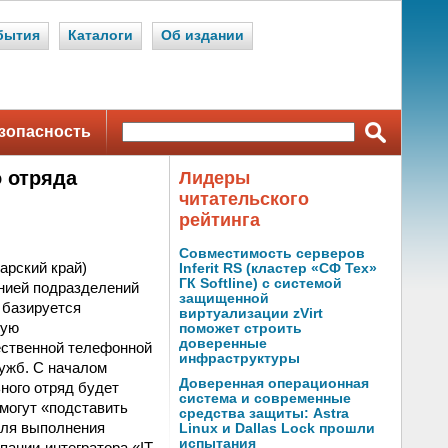
бытия
Каталоги
Об издании
зопасность
 отряда
Лидеры
читательского
рейтинга
Совместимость серверов
арский край)
Inferit RS (кластер «СФ Тех»
ГК Softline) с системой
нией подразделений
защищенной
 базируется
виртуализации zVirt
щую
поможет строить
доверенные
ественной телефонной
инфраструктуры
ужб. С началом
Доверенная операционная
ного отряд будет
система и современные
могут «подставить
средства защиты: Astra
для выполнения
Linux и Dallas Lock прошли
испытания
ании-интегратора «IT-