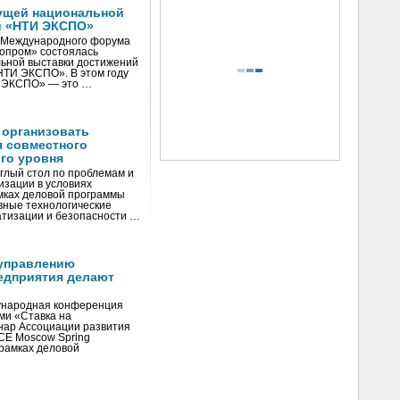
ущей национальной
и «НТИ ЭКСПО»
V Международного форума
нопром» состоялась
ьной выставки достижений
«НТИ ЭКСПО». В этом году
И ЭКСПО» — это …
 организовать
я совместного
го уровня
глый стол по проблемам и
зации в условиях
мках деловой программы
вные технологические
тизации и безопасности …
управлению
едприятия делают
ународная конференция
ми «Ставка на
инар Ассоциации развития
CE Moscow Spring
рамках деловой