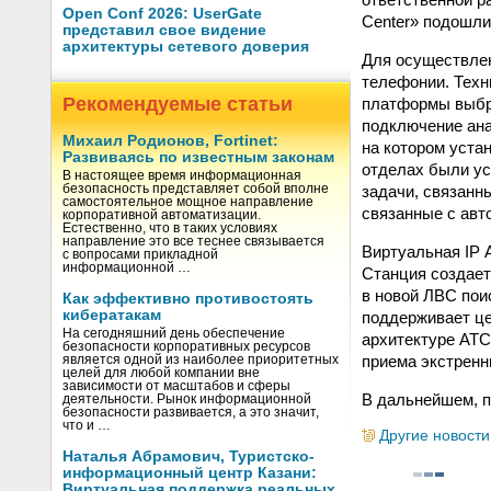
Open Conf 2026: UserGate
Center» подошли
представил свое видение
архитектуры сетевого доверия
Для осуществле
телефонии. Техн
Рекомендуемые статьи
платформы выбр
подключение ана
Михаил Родионов, Fortinet:
на котором уста
Развиваясь по известным законам
отделах были ус
В настоящее время информационная
задачи, связанн
безопасность представляет собой вполне
самостоятельное мощное направление
связанные с авт
корпоративной автоматизации.
Естественно, что в таких условиях
направление это все теснее связывается
Виртуальная IP 
с вопросами прикладной
информационной …
Станция создает
в новой ЛВС пои
Как эффективно противостоять
кибератакам
поддерживает ц
На сегодняшний день обеспечение
архитектуре АТС,
безопасности корпоративных ресурсов
приема экстренн
является одной из наиболее приоритетных
целей для любой компании вне
зависимости от масштабов и сферы
В дальнейшем, п
деятельности. Рынок информационной
безопасности развивается, а это значит,
что и …
Другие новости
Наталья Абрамович, Туристско-
информационный центр Казани:
Виртуальная поддержка реальных