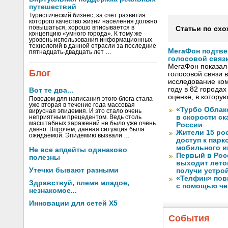
путешествий
Туристический бизнес, за счет развития
которого качество жизни населения должно
повышаться, хорошо вписывается в
Статьи по схо
концепцию «умного города». К тому же
уровень использования информационных
технологий в данной отрасли за последние
МегаФон подтве
пятнадцать-двадцать лет …
голосовой связ
МегаФон показал 
Блог
голосовой связи в
исследование ко
году в 82 города
Вот те два...
оценке, в котору
Поводом для написания этого блога стала
уже вторая в течение года массовая
«Турбо Облак
вирусная эпидемия. И это стало очень
в скорости с
неприятным прецедентом. Ведь столь
масштабных заражений не было уже очень
России
давно. Впрочем, данная ситуация была
Жители 15 ро
ожидаемой. Эпидемию вызвали …
доступ к пар
мобильного и
Не все апдейты одинаково
Первый в Рос
полезны
выходит лето
Утечки бывают разными
получи устрой
«Телфин» пов
Здравствуй, племя младое,
с помощью че
незнакомое...
Инновации для сетей X5
События