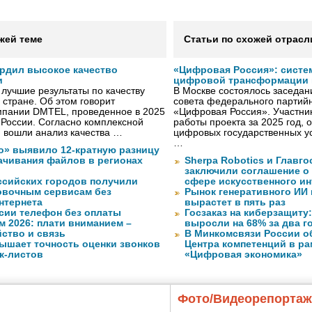
жей теме
Статьи по схожей отрасл
рдил высокое качество
«Цифровая Россия»: систе
и
цифровой трансформации 
лучшие результаты по качеству
В Москве состоялось заседа
 стране. Об этом говорит
совета федерального партийн
мпании DMTEL, проведенное в 2025
«Цифровая Россия». Участник
х России. Согласно комплексной
работы проекта за 2025 год, 
ю вошли анализ качества …
цифровых государственных ус
…
о» выявило 12-кратную разницу
качивания файлов в регионах
Sherpa Robotics и Главг
заключили соглашение о
ссийских городов получили
сфере искусственного ин
ковочным сервисам без
Рынок генеративного ИИ 
нтернета
вырастет в пять раз
сии телефон без оплаты
Госзаказ на киберзащиту:
м 2026: плати вниманием –
выросли на 68% за два г
ство и связь
В Минкомсвязи России о
ышает точность оценки звонков
Центра компетенций в р
к-листов
«Цифровая экономика»
Фото/Видеорепорта