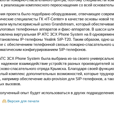
 к реализации комплексного переоснащения со всей основатель
ния проекта было подобрано оборудование, отвечающее совре
ические специалисты ГК «IT-Center» в качестве основы новой 
али мультисервисный шлюз Grandstream, который обеспечивае
логовых телефонных аппаратов и факс-аппаратов. В шасси шлю
новлена виртуальная IP АТС 3CX Phone System на 8 одновремен
тановлены IP-телефоны Yealink SIP-T20. Таким образом, одно 
ые с обеспечением телефонной связью пожарно-спасательного це
оматическим конфигурированием SIP-телефонов.
АТС 3CX Phone System была выбрана из-за своего универсальн
 надежное взаимодействие устройств разных производителей 
сково-спасательного отряда Крымска. Благодаря своей функци
елый комплекс дополнительных возможностей, которые трудно
 например обеспечение auto-provision для SIP-телефонов, а такж
ых вызовов.
олученный опыт будет использоваться в других подразделени
Версия для печати