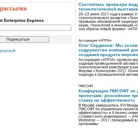
Состоялась премьера вед
 рассылки
технологической выставк
20–22 июня 2017 года в рамках 
технологического развития «Тех
ent Enterprise Express
премьера обновленной национал
науки, технологий и инноваций 
она обрела новый формат: «НТ
Ассоциация «НППА»
Олег Сердюков: Мы хотим
содружество компаний дл
дпиской
создания продукта мирово
Ассоциация «НППА» провела кру
задачам промышленной автомати
технологической революции в ра
Форума «Технопром»-2017. Осно
подходы к промышленной автома
ПМСОФТ
Конференция ПМСОФТ по 
проектами: российские пр
ставку на эффективность
В Москве завершилась XVI Межд
ПМСОФТ по управлению проекта
эффективность» и II бизнес-сем
стоимостного инжиниринга — AA
Workshop — 2017, проводимый в 
программы …