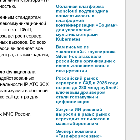
ностью.
Облачная платформа
moncloud подтвердила
совместимость с
менным стандартам
платформой
телекоммуникационной
контейнеризации «Боцман»
т стык с ТФоП,
для управления
мультикластерами
за встроен сервер,
Kubernetes
ных вызовов. Во всех
Вам письмо из
шасси выполняет все
«налоговой»: группировка
нтра, а также задачи,
Silver Fox атаковала
российские организации с
использованием новых
инструментов
ого функционала.
задействованных
Российский рынок
серверов и СХД в 2025 году
ональности IP АТС 3CX
вырос до 280 млрд рублей:
реализуемы в обычной
ключевым драйвером
е call-центра для
стали госзакупки и
цифровизация
Закупки ИИ-решений
ях МЧС России.
выросли в разы: рынок
переходит от пилотов к
масштабированию
Эксперт компании
«Газинформсервис»