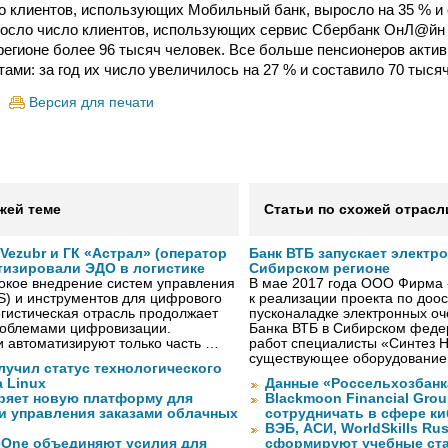
ло клиентов, использующих Мобильный банк, выросло на 35 % и 
осло число клиентов, использующих сервис Сбербанк ОнЛ@йн 
регионе более 96 тысяч человек. Все больше пенсионеров акти
ами: за год их число увеличилось на 27 % и составило 70 тысяч
Версия для печати
жей теме
Статьи по схожей отрасл
ezubr и ГК «Астрал» (оператор
Банк ВТБ запускает электр
тизировали ЭДО в логистике
Сибирском регионе
окое внедрение систем управления
В мае 2017 года ООО Фирма 
S) и инструментов для цифрового
к реализации проекта по до
гистическая отрасль продолжает
пусконаладке электронных о
проблемами цифровизации.
Банка ВТБ в Сибирском федер
 автоматизируют только часть …
работ специалисты «Синтез 
существующее оборудование
лучил статус технологического
a Linux
Данные «Россельхозбанк
ряет новую платформу для
Blackmoon Financial Grou
и управления заказами облачных
сотрудничать в сфере к
ВЭБ, АСИ, WorldSkills Ru
eOne объединяют усилия для
сформируют учебные ст