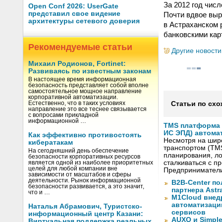
За 2012 год чис
Open Conf 2026: UserGate
представил свое видение
Почти вдвое выр
архитектуры сетевого доверия
в Астраханском 
банковскими карт
Рекомендуемые статьи
Другие новости
Михаил Родионов, Fortinet:
Развиваясь по известным законам
В настоящее время информационная
безопасность представляет собой вполне
самостоятельное мощное направление
корпоративной автоматизации.
Естественно, что в таких условиях
Статьи по схо
направление это все теснее связывается
с вопросами прикладной
информационной …
TMS платформа V
ИС ЭПД) автома
Как эффективно противостоять
Несмотря на шир
кибератакам
транспортом (TM
На сегодняшний день обеспечение
планирования, ло
безопасности корпоративных ресурсов
сталкиваться с 
является одной из наиболее приоритетных
целей для любой компании вне
Предприниматели
зависимости от масштабов и сферы
деятельности. Рынок информационной
B2B-Center по
безопасности развивается, а это значит,
партнера Astr
что и …
M1Cloud внед
автоматизаци
Наталья Абрамович, Туристско-
сервисов
информационный центр Казани:
AUXO и Simpl
Виртуальная поддержка реальных