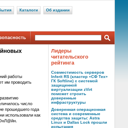
бытия
Каталоги
Об издании
зопасность
айновых
Лидеры
читательского
рейтинга
Совместимость серверов
ний работы
Inferit RS (кластер «СФ Тех»
ГК Softline) с системой
ет им проводить
защищенной
виртуализации zVirt
поможет строить
 развитию
доверенные
инфраструктуры
еличилось число
ие прошедшего года
Доверенная операционная
система и современные
ни использовали как
средства защиты: Astra
 ОнЛ@йн.
Linux и Dallas Lock прошли
испытания