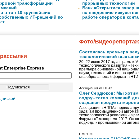
фровой трансформации
прорывных технологий
омпаний
Банк «Открытие» заверш
а в топ-10 крупнейших
по внедрению искусствен
собственных ИТ-решений по
работе операторов конта
er
Фото/Видеорепорта
Состоялась премьера вед
 рассылки
технологической выставк
20–22 июня 2017 года в рамках 
технологического развития «Тех
ent Enterprise Express
премьера обновленной национал
науки, технологий и инноваций 
она обрела новый формат: «НТ
Ассоциация «НППА»
Олег Сердюков: Мы хотим
содружество компаний дл
дпиской
создания продукта мирово
Ассоциация «НППА» провела кру
задачам промышленной автомати
технологической революции в ра
Форума «Технопром»-2017. Осно
подходы к промышленной автома
ПМСОФТ