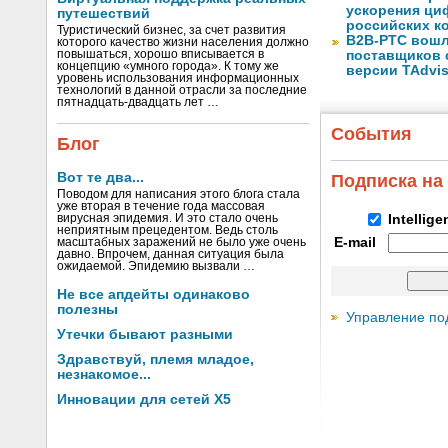
ускорения ци
путешествий
российских к
Туристический бизнес, за счет развития
B2B-РТС вошл
которого качество жизни населения должно
повышаться, хорошо вписывается в
поставщиков 
концепцию «умного города». К тому же
версии TAdvis
уровень использования информационных
технологий в данной отрасли за последние
пятнадцать-двадцать лет …
События
Блог
Вот те два...
Подписка на
Поводом для написания этого блога стала
уже вторая в течение года массовая
вирусная эпидемия. И это стало очень
Intellig
неприятным прецедентом. Ведь столь
E-mail
масштабных заражений не было уже очень
давно. Впрочем, данная ситуация была
ожидаемой. Эпидемию вызвали …
Не все апдейты одинаково
полезны
Управление по
Утечки бывают разными
Здравствуй, племя младое,
незнакомое...
Инновации для сетей X5