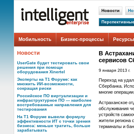
Новости
Но
Перспективные
Мобильность
Бизнес-процессы
Ресурсы
Новости
В Астрахан
сервисов С
UserGate будет тестировать свои
решения при помощи
9 января 2013 г.
оборудования Xinertel
Эксперты на Т1 Форуме: как
Переход на удал
множить ИИ-возможности,
Сбербанка. Испо
сокращая риски
многие операции
Российское ПО виртуализации и
инфраструктурное ПО — наиболее
Астраханское от
востребованные направления для
обслуживания че
тестирования
устройств самоо
На Т1 Форуме вывели формулу
жители региона 
эффективности ИТ с точки зрения
бизнеса: меньше тратить, больше
терминалы и ба
зарабатывать