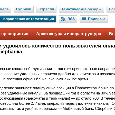
мера
Рубрики
Отрасли
Тематические обзоры
Со
 направления автоматизации
RSS
Подписка
 предприятия
Архитектура и инфраструктура
Бе
и удвоилось количество пользователей онл
бербанка
енные каналы обслуживания — одно из приоритетных направле
льзование удаленных сервисов удобно для клиентов и позволя
, не посещая офисы банка, экономя личное время.
деление занимает лидирующие позиции в Поволжском банке по
рез удаленные каналы. За прошедший год в области на 30% ув
бслуживания (банкоматы и терминалы) — их стало 700. В течен
совершили более 2, 7 млн. операций через удаленные каналы. О
нкоматы, так и удобные сервисы — Мобильный банк, Сбербанк