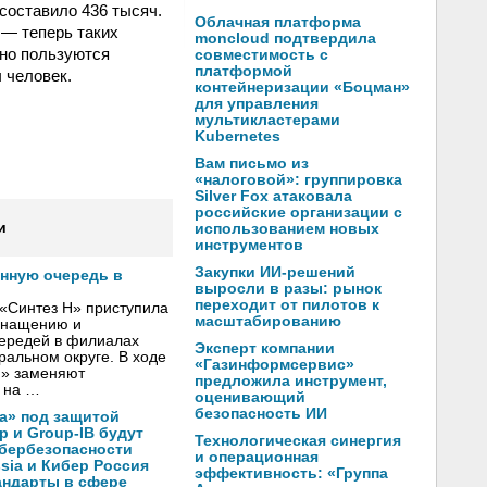
составило 436 тысяч.
Облачная платформа
— теперь таких
moncloud подтвердила
вно пользуются
совместимость с
платформой
 человек.
контейнеризации «Боцман»
для управления
мультикластерами
Kubernetes
Вам письмо из
«налоговой»: группировка
Silver Fox атаковала
российские организации с
и
использованием новых
инструментов
Закупки ИИ-решений
онную очередь в
выросли в разы: рынок
переходит от пилотов к
«Синтез Н» приступила
масштабированию
оснащению и
чередей в филиалах
Эксперт компании
альном округе. В ходе
«Газинформсервис»
Н» заменяют
предложила инструмент,
 на …
оценивающий
безопасность ИИ
а» под защитой
p и Group-IB будут
Технологическая синергия
ибербезопасности
и операционная
ssia и Кибер Россия
эффективность: «Группа
андарты в сфере