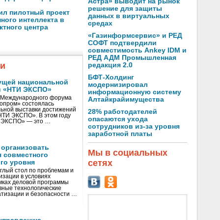
Астра» выводит на рынок
решение для защиты
ил пилотный проект
данных в виртуальных
ного интеллекта в
средах
ктного центра
«Газинформсервис» и РЕД
СОФТ подтвердили
совместимость Ankey IDM и
РЕД АДМ Промышленная
жи
редакция 2.0
БФТ-Холдинг
ущей национальной
модернизировал
и «НТИ ЭКСПО»
информационную систему
V Международного форума
Алтайкрайимущества
нопром» состоялась
ьной выставки достижений
28% работодателей
«НТИ ЭКСПО». В этом году
опасаются ухода
И ЭКСПО» — это …
сотрудников из-за уровня
заработной платы
 организовать
Мы в социальных
я совместного
сетях
го уровня
глый стол по проблемам и
зации в условиях
мках деловой программы
вные технологические
тизации и безопасности …