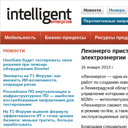
Новости
Номера
Перспективные напр
Мобильность
Бизнес-процессы
Ресурсы пред
Новости
Ленэнерго прис
электроэнергии
UserGate будет тестировать свои
решения при помощи
16 января 2013 г.
оборудования Xinertel
Эксперты на Т1 Форуме: как
«Ленэнерго» — одна из
множить ИИ-возможности,
работ по созданию нов
сокращая риски
и Ленинградской облас
Российское ПО виртуализации и
управление которыми 
инфраструктурное ПО — наиболее
M2M» — интеллектуаль
востребованные направления для
тестирования
«Ленэнерго» сможет по
в режиме on-line, а та
На Т1 Форуме вывели формулу
эффективности ИТ с точки зрения
эксплуатационные затр
бизнеса: меньше тратить, больше
зарабатывать
Благодаря специально 