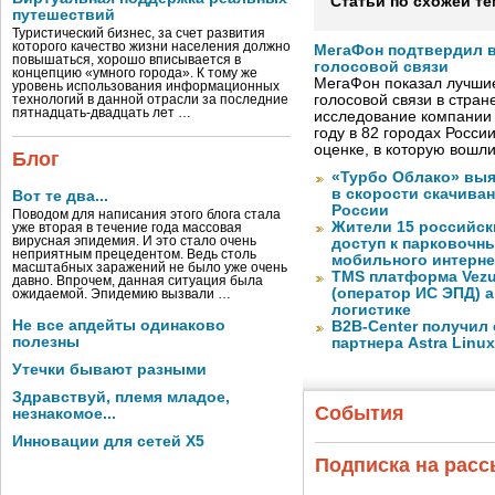
Статьи по схожей те
путешествий
Туристический бизнес, за счет развития
которого качество жизни населения должно
МегаФон подтвердил в
повышаться, хорошо вписывается в
голосовой связи
концепцию «умного города». К тому же
МегаФон показал лучшие
уровень использования информационных
голосовой связи в стран
технологий в данной отрасли за последние
пятнадцать-двадцать лет …
исследование компании
году в 82 городах Росси
оценке, в которую вошл
Блог
«Турбо Облако» выя
в скорости скачива
Вот те два...
России
Поводом для написания этого блога стала
Жители 15 российск
уже вторая в течение года массовая
вирусная эпидемия. И это стало очень
доступ к парковочн
неприятным прецедентом. Ведь столь
мобильного интерне
масштабных заражений не было уже очень
TMS платформа Vezu
давно. Впрочем, данная ситуация была
(оператор ИС ЭПД) 
ожидаемой. Эпидемию вызвали …
логистике
Не все апдейты одинаково
B2B-Center получил 
полезны
партнера Astra Linux
Утечки бывают разными
Здравствуй, племя младое,
События
незнакомое...
Инновации для сетей X5
Подписка на рас