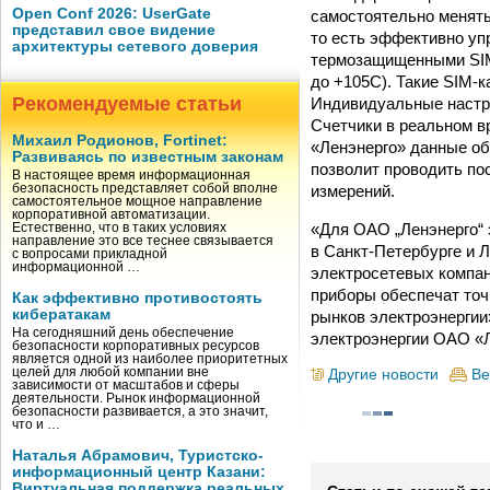
Open Conf 2026: UserGate
самостоятельно менять
представил свое видение
то есть эффективно уп
архитектуры сетевого доверия
термозащищенными SIM
до +105С). Такие SIM-к
Рекомендуемые статьи
Индивидуальные настро
Счетчики в реальном 
Михаил Родионов, Fortinet:
«Ленэнерго» данные об
Развиваясь по известным законам
позволит проводить по
В настоящее время информационная
измерений.
безопасность представляет собой вполне
самостоятельное мощное направление
корпоративной автоматизации.
«Для ОАО „Ленэнерго“ 
Естественно, что в таких условиях
направление это все теснее связывается
в Санкт-Петербурге и 
с вопросами прикладной
информационной …
электросетевых компа
приборы обеспечат точ
Как эффективно противостоять
кибератакам
рынков электроэнергии
На сегодняшний день обеспечение
электроэнергии ОАО «Л
безопасности корпоративных ресурсов
является одной из наиболее приоритетных
целей для любой компании вне
Другие новости
Ве
зависимости от масштабов и сферы
деятельности. Рынок информационной
безопасности развивается, а это значит,
что и …
Наталья Абрамович, Туристско-
информационный центр Казани:
Виртуальная поддержка реальных