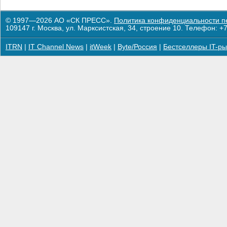
© 1997—2026 АО «СК ПРЕСС».
Политика конфиденциальности п
109147 г. Москва, ул. Марксистская, 34, строение 10. Телефон: +7
ITRN
|
IT Channel News
|
itWeek
|
Byte/Россия
|
Бестселлеры IT-ры