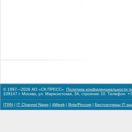
© 1997—2026 АО «СК ПРЕСС».
Политика конфиденциальности п
109147 г. Москва, ул. Марксистская, 34, строение 10. Телефон: +7
ITRN
|
IT Channel News
|
itWeek
|
Byte/Россия
|
Бестселлеры IT-ры