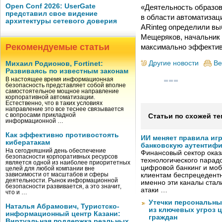
Open Conf 2026: UserGate
«Деятельность образов
представил свое видение
в области автоматизац
архитектуры сетевого доверия
ARinteg определили вы
Мещеряков, начальник 
Рекомендуемые статьи
максимально эффектив
Другие новости
Ве
Михаил Родионов, Fortinet:
Развиваясь по известным законам
В настоящее время информационная
безопасность представляет собой вполне
самостоятельное мощное направление
корпоративной автоматизации.
Естественно, что в таких условиях
направление это все теснее связывается
с вопросами прикладной
Статьи по схожей те
информационной …
Как эффективно противостоять
ИИ меняет правила иг
кибератакам
банковскую аутентиф
На сегодняшний день обеспечение
Финансовый сектор оказ
безопасности корпоративных ресурсов
технологического парадо
является одной из наиболее приоритетных
цифровой банкинг и мо
целей для любой компании вне
зависимости от масштабов и сферы
клиентам беспрецедентн
деятельности. Рынок информационной
именно эти каналы стал
безопасности развивается, а это значит,
атаки …
что и …
Утечки персональны
Наталья Абрамович, Туристско-
из ключевых угроз 
информационный центр Казани:
граждан
Виртуальная поддержка реальных