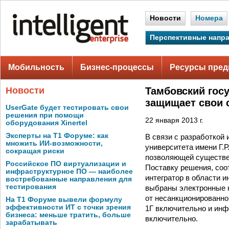
Новости
Номера
Перспективные напр
Мобильность
Бизнес-процессы
Ресурсы пред
Новости
Тамбовский госу
защищает свои 
UserGate будет тестировать свои
решения при помощи
22 января 2013 г.
оборудования Xinertel
Эксперты на Т1 Форуме: как
В связи с разработкой
множить ИИ-возможности,
университета имени Г.
сокращая риски
позволяющей существен
Российское ПО виртуализации и
Поставку решения, соо
инфраструктурное ПО — наиболее
интегратор в области 
востребованные направления для
тестирования
выбраны электронные 
от несанкционированно
На Т1 Форуме вывели формулу
эффективности ИТ с точки зрения
1Г включительно и ин
бизнеса: меньше тратить, больше
включительно.
зарабатывать