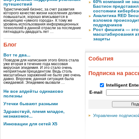
60% компаний не за
путешествий
Бастион представил
Туристический бизнес, за счет развития
состоянии кибербез
которого качество жизни населения должно
Аналитика RED Secur
повышаться, хорошо вписывается в
взломов происходит
концепцию «умного города». К тому же
уровень использования информационных
подрядчиков
технологий в данной отрасли за последние
Рост фишинга — это
пятнадцать-двадцать лет …
масштабирования ат
защиты
Блог
Вот те два...
События
Поводом для написания этого блога стала
уже вторая в течение года массовая
вирусная эпидемия. И это стало очень
неприятным прецедентом. Ведь столь
Подписка на рас
масштабных заражений не было уже очень
давно. Впрочем, данная ситуация была
ожидаемой. Эпидемию вызвали …
Intelligent Ent
Не все апдейты одинаково
E-mail
полезны
Утечки бывают разными
Здравствуй, племя младое,
Управление подписко
незнакомое...
Инновации для сетей X5