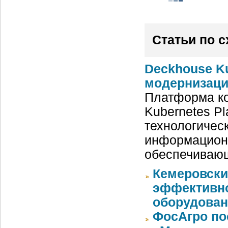
Статьи по 
Deckhouse Ku
модернизаци
Платформа ко
Kubernetes Pl
технологичес
информацион
обеспечивающ
Кемеровски
эффективно
оборудова
ФосАгро по