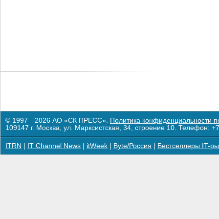
© 1997—2026 АО «СК ПРЕСС».
Политика конфиденциальности п
109147 г. Москва, ул. Марксистская, 34, строение 10. Телефон: +7
ITRN
|
IT Channel News
|
itWeek
|
Byte/Россия
|
Бестселлеры IT-ры