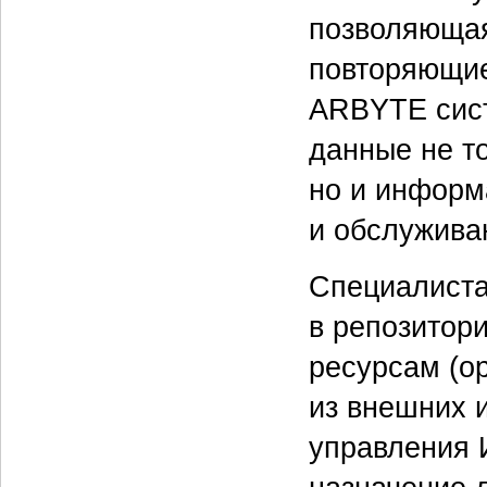
позволяющая
повторяющие
ARBYTE сист
данные не т
но и информ
и обслуживан
Специалист
в репозитор
ресурсам (о
из внешних 
управления 