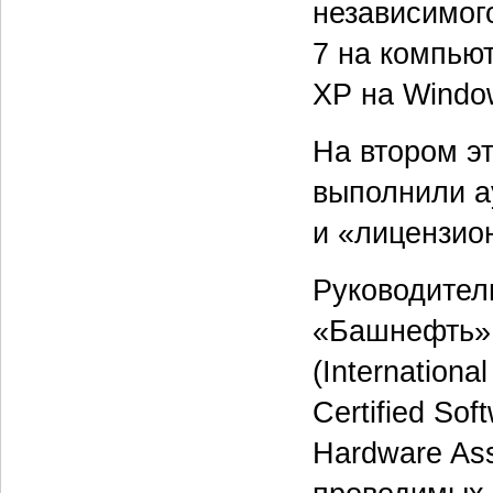
независимог
7 на компью
XP на Windo
На втором э
выполнили а
и «лицензио
Руководител
«Башнефть» 
(Internationa
Certified So
Hardware As