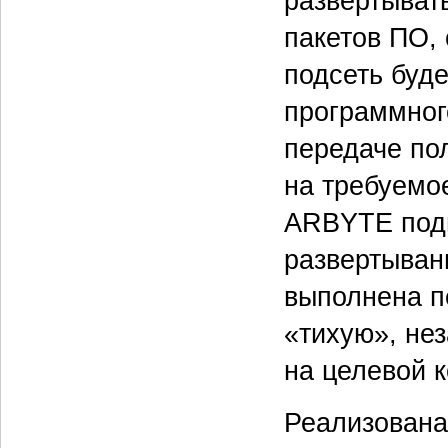
развертыват
пакетов ПО, 
подсеть буде
программног
передаче по
на требуемо
ARBYTE подг
развертыван
выполнена п
«тихую», не
на целевой 
Реализована