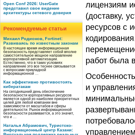
лицензиям и
Open Conf 2026: UserGate
представил свое видение
архитектуры сетевого доверия
(доставку, у
ресурсов с 
Рекомендуемые статьи
кодирования
Михаил Родионов, Fortinet:
Развиваясь по известным законам
перемещение
В настоящее время информационная
безопасность представляет собой вполне
самостоятельное мощное направление
работ была 
корпоративной автоматизации.
Естественно, что в таких условиях
направление это все теснее связывается
с вопросами прикладной
Особенность
информационной …
Как эффективно противостоять
и управлени
кибератакам
На сегодняшний день обеспечение
безопасности корпоративных ресурсов
минимальные
является одной из наиболее приоритетных
целей для любой компании вне
зависимости от масштабов и сферы
развертыван
деятельности. Рынок информационной
безопасности развивается, а это значит,
что и …
потребовало
Наталья Абрамович, Туристско-
управлением
информационный центр Казани:
Виртуальная поддержка реальных