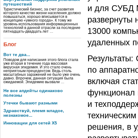
путешествий
и для СУБД 
Туристический бизнес, за счет развития
которого качество жизни населения должно
развернуты н
повышаться, хорошо вписывается в
концепцию «умного города». К тому же
уровень использования информационных
технологий в данной отрасли за последние
13000 компь
пятнадцать-двадцать лет …
удаленных п
Блог
Вот те два...
Результаты:
Поводом для написания этого блога стала
уже вторая в течение года массовая
по аппаратн
вирусная эпидемия. И это стало очень
неприятным прецедентом. Ведь столь
масштабных заражений не было уже очень
включая ста
давно. Впрочем, данная ситуация была
ожидаемой. Эпидемию вызвали …
функционал 
Не все апдейты одинаково
полезны
и техподдер
Утечки бывают разными
Здравствуй, племя младое,
техническим
незнакомое...
Инновации для сетей X5
решения, в 