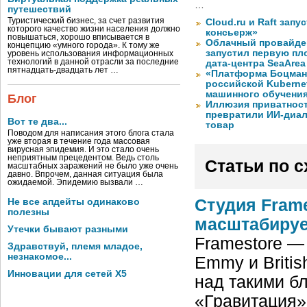
…
путешествий
Туристический бизнес, за счет развития
Cloud.ru и Raft запу
которого качество жизни населения должно
консьерж»
повышаться, хорошо вписывается в
Облачный провайде
концепцию «умного города». К тому же
запустил первую пло
уровень использования информационных
технологий в данной отрасли за последние
дата-центра SeaArea
пятнадцать-двадцать лет …
«Платформа Боцман
российской Kuberne
машинного обучени
Блог
Иллюзия приватност
превратили ИИ-диал
Вот те два...
товар
Поводом для написания этого блога стала
уже вторая в течение года массовая
вирусная эпидемия. И это стало очень
неприятным прецедентом. Ведь столь
Статьи по 
масштабных заражений не было уже очень
давно. Впрочем, данная ситуация была
ожидаемой. Эпидемию вызвали …
Студия Fram
Не все апдейты одинаково
полезны
масштабиру
Утечки бывают разными
Framestore —
Здравствуй, племя младое,
незнакомое...
Emmy и Britis
Инновации для сетей X5
над такими бл
«Гравитация»