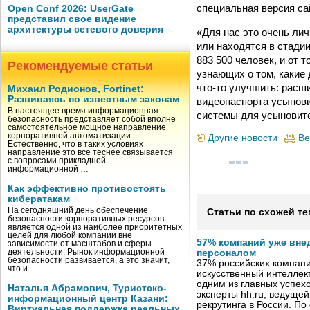
специальная версия са
Open Conf 2026: UserGate
представил свое видение
архитектуры сетевого доверия
«Для нас это очень ли
или находятся в стади
883 500 человек, и от 
Рекомендуемые статьи
узнающих о том, какие
что-то улучшить: расш
Михаил Родионов, Fortinet:
Развиваясь по известным законам
видеопаспорта усынов
В настоящее время информационная
системы для усыновит
безопасность представляет собой вполне
самостоятельное мощное направление
корпоративной автоматизации.
Другие новости
Ве
Естественно, что в таких условиях
направление это все теснее связывается
с вопросами прикладной
информационной …
Как эффективно противостоять
кибератакам
На сегодняшний день обеспечение
Статьи по схожей те
безопасности корпоративных ресурсов
является одной из наиболее приоритетных
целей для любой компании вне
57% компаний уже вне
зависимости от масштабов и сферы
деятельности. Рынок информационной
персоналом
безопасности развивается, а это значит,
37% российских компан
что и …
искусственный интеллект
одним из главных успех
Наталья Абрамович, Туристско-
эксперты hh.ru, ведуще
информационный центр Казани:
рекрутинга в России. П
Виртуальная поддержка реальных