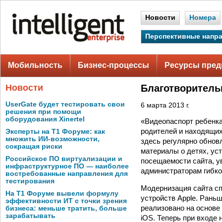
Новости
Номера
Перспективные напр
Мобильность
Бизнес-процессы
Ресурсы пред
Новости
Благотворитель
UserGate будет тестировать свои
6 марта 2013 г.
решения при помощи
оборудования Xinertel
«Видеопаспорт ребенка
родителей и находящих
Эксперты на Т1 Форуме: как
множить ИИ-возможности,
здесь регулярно обнов
сокращая риски
материалы о детях, ус
Российское ПО виртуализации и
посещаемости сайта, у
инфраструктурное ПО — наиболее
администраторам гибко
востребованные направления для
тестирования
Модернизация сайта с
На Т1 Форуме вывели формулу
устройств Apple. Раньш
эффективности ИТ с точки зрения
реализовано на основе
бизнеса: меньше тратить, больше
зарабатывать
iOS. Теперь при входе 