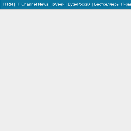
ITRN
|
IT Channel News
|
itWeek
|
Byte/Россия
|
Бестселлеры IT-ры