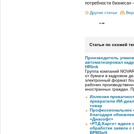
потребности бизнеса» 
Другие статьи
Вер
Статьи по схожей те
Производитель упако
автоматизировал кад
HRlink
Группа компаний NOVAR
от бумаги в кадровом д
электронный формат бол
рабочих производствен
иностранных граждан. П
Иллюзия приватност
превратили ИИ-диал
товар
Профессиональное о
благодаря обновлени
«Диасофт»
«РТД-Карго» вдвое 
обработки заявок с
BPMSoft