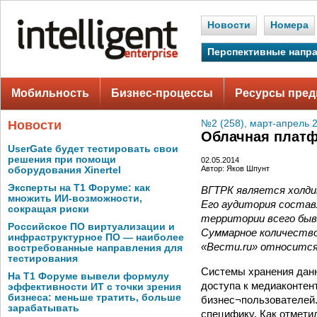
Новости
Номера
Перспективные напр
Мобильность
Бизнес-процессы
Ресурсы пред
Новости
№2 (258), март-апрель 
Облачная платф
UserGate будет тестировать свои
решения при помощи
02.05.2014
Автор: Яков Шпунт
оборудования Xinertel
Эксперты на Т1 Форуме: как
ВГТРК является холди
множить ИИ-возможности,
Его аудитория составл
сокращая риски
территории всего быв
Российское ПО виртуализации и
Суммарное количество
инфраструктурное ПО — наиболее
«Вести.ru» относится
востребованные направления для
тестирования
Системы хранения данн
На Т1 Форуме вывели формулу
доступа к медиаконтен
эффективности ИТ с точки зрения
бизнеса: меньше тратить, больше
бизнес¬пользователей.
зарабатывать
специфику. Как отмети