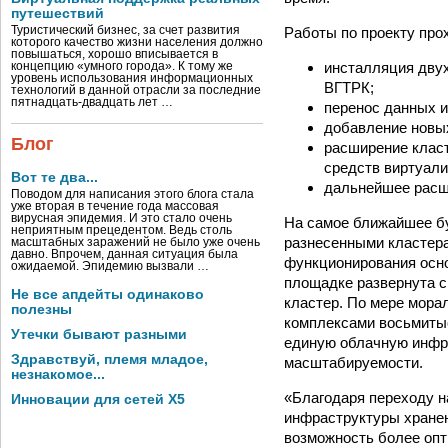
путешествий
Работы по проекту прох
Туристический бизнес, за счет развития
которого качество жизни населения должно
повышаться, хорошо вписывается в
инсталляция двух
концепцию «умного города». К тому же
уровень использования информационных
ВГТРК;
технологий в данной отрасли за последние
пятнадцать-двадцать лет …
перенос данных и
добавление новых
Блог
расширение клас
средств виртуали
Вот те два...
дальнейшее расш
Поводом для написания этого блога стала
уже вторая в течение года массовая
вирусная эпидемия. И это стало очень
На самое ближайшее б
неприятным прецедентом. Ведь столь
разнесенными кластера
масштабных заражений не было уже очень
давно. Впрочем, данная ситуация была
функционирования осно
ожидаемой. Эпидемию вызвали …
площадке развернута с
Не все апдейты одинаково
кластер. По мере мора
полезны
комплексами восьмитыс
Утечки бывают разными
единую облачную инфр
Здравствуй, племя младое,
масштабируемости.
незнакомое...
«Благодаря переходу н
Инновации для сетей X5
инфраструктуры хранени
возможность более опт