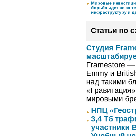
Мировые инвестиции
борьба идет не за те
инфраструктуру и д
Статьи по 
Студия Fram
масштабиру
Framestore —
Emmy и Britis
над такими бл
«Гравитация»
мировыми бре
НПЦ «Геост
3,4 Тб тра
участники 
Учебный цен