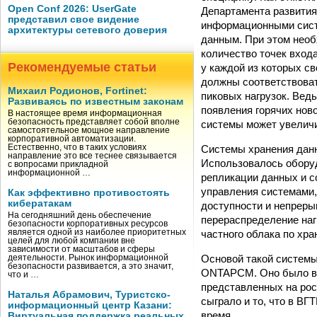
Open Conf 2026: UserGate
Департамента развития
представил свое видение
информационными сист
архитектуры сетевого доверия
данным. При этом нео
количество точек вход
Рекомендуемые статьи
у каждой из которых с
должны соответствоват
Михаил Родионов, Fortinet:
пиковых нагрузок. Вед
Развиваясь по известным законам
появления горячих нов
В настоящее время информационная
безопасность представляет собой вполне
системы может увеличив
самостоятельное мощное направление
корпоративной автоматизации.
Системы хранения данн
Естественно, что в таких условиях
направление это все теснее связывается
Использовалось обору
с вопросами прикладной
информационной …
репликации данных и с
управления системами,
Как эффективно противостоять
кибератакам
доступности и непреры
На сегодняшний день обеспечение
перераспределение наг
безопасности корпоративных ресурсов
частного облака по хр
является одной из наиболее приоритетных
целей для любой компании вне
зависимости от масштабов и сферы
Основой такой системы
деятельности. Рынок информационной
безопасности развивается, а это значит,
ONTAPСМ. Оно было вы
что и …
представленных на рос
Наталья Абрамович, Туристско-
сыграло и то, что в В
информационный центр Казани:
время.
Виртуальная поддержка реальных