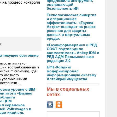
предложила инструмент,
и на процесс контроля
оценивающий
безопасность ИИ
Технологическая синергия
и операционная
эффективность: «Группа
Астра» выводит на рынок
решение для защиты
данных в виртуальных
средах
и
«Газинформсервис» и РЕД
СОФТ подтвердили
совместимость Ankey IDM и
а текущее состояние
РЕД АДМ Промышленная
редакция 2.0
имости активно
БФТ-Холдинг
вший востребованным в
модернизировал
лья micro-living, где
информационную систему
о частного
Алтайкрайимущества
а увеличенными
остранств …
Мы в социальных
новом уровне с BIM
ли итоги «Бизнес
сетях
 области
ую ЦПМ
ил сервисное
ей Volkswagen в
ичил прибыль