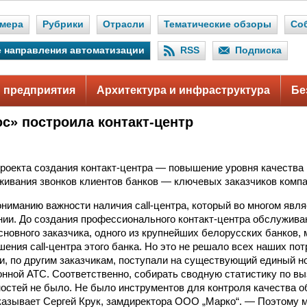
мера
Рубрики
Отрасли
Тематические обзоры
Со
 направления автоматизации
RSS
Подписка
 предприятия
Архитектура и инфраструктура
Бе
с» построила контакт-центр
роекта создания контакт-центра — повышение уровня качества
живания звонков клиентов банков — ключевых заказчиков комп
ниманию важности наличия call-центра, который во многом явля
нии. До создания профессионального контакт-центра обслужива
сновного заказчика, одного из крупнейших белорусских банков, 
ения call-центра этого банка. Но это не решало всех наших по
и, по другим заказчикам, поступали на существующий единый н
онной АТС. Соответственно, собирать сводную статистику по в
остей не было. Не было инструментов для контроля качества 
казывает Сергей Крук, замдиректора ООО „Марко“. — Поэтому 