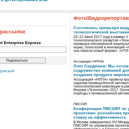
Фото/Видеорепорта
Состоялась премьера вед
 рассылки
технологической выставк
20–22 июня 2017 года в рамках 
технологического развития «Тех
ent Enterprise Express
премьера обновленной национал
науки, технологий и инноваций 
она обрела новый формат: «НТ
Ассоциация «НППА»
Олег Сердюков: Мы хотим
содружество компаний дл
дпиской
создания продукта мирово
Ассоциация «НППА» провела кру
задачам промышленной автомати
технологической революции в ра
Форума «Технопром»-2017. Осно
подходы к промышленной автома
ПМСОФТ
Конференция ПМСОФТ по 
проектами: российские пр
ставку на эффективность
В Москве завершилась XVI Межд
ПМСОФТ по управлению проекта