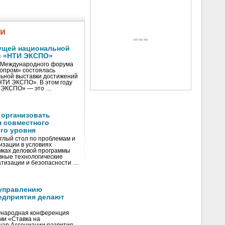
жи
ущей национальной
и «НТИ ЭКСПО»
V Международного форума
нопром» состоялась
ьной выставки достижений
«НТИ ЭКСПО». В этом году
И ЭКСПО» — это …
 организовать
я совместного
го уровня
глый стол по проблемам и
зации в условиях
мках деловой программы
вные технологические
тизации и безопасности …
управлению
едприятия делают
ународная конференция
ми «Ставка на