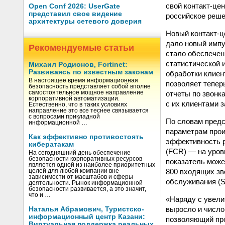
свой контакт-це
Open Conf 2026: UserGate
представил свое видение
российское реше
архитектуры сетевого доверия
Новый контакт-ц
дало новый импу
Рекомендуемые статьи
стало обеспечен
статистической 
Михаил Родионов, Fortinet:
Развиваясь по известным законам
обработки клиен
В настоящее время информационная
позволяет тепер
безопасность представляет собой вполне
отчеты по звонк
самостоятельное мощное направление
корпоративной автоматизации.
с их клиентами 
Естественно, что в таких условиях
направление это все теснее связывается
с вопросами прикладной
По словам предс
информационной …
параметрам прои
Как эффективно противостоять
эффективность р
кибератакам
(FCR) — на уров
На сегодняшний день обеспечение
безопасности корпоративных ресурсов
показатель може
является одной из наиболее приоритетных
800 входящих зв
целей для любой компании вне
зависимости от масштабов и сферы
обслуживания (Se
деятельности. Рынок информационной
безопасности развивается, а это значит,
что и …
«Наряду с увели
выросло и число
Наталья Абрамович, Туристско-
информационный центр Казани:
позволяющий про
Виртуальная поддержка реальных