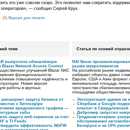
ить его уже совсем скоро. Это позволит нам сократить издержк
 операторов», — сообщил Сергей Крук.
Версия для печати
жей теме
Статьи по схожей отрасл
AR выпустила обновлённую
NAI Becar проанализировал
Blazar Network Access Control
рынка микроливингов
существенных улучшений Blazar NAC
На российском рынке недвиж
ширения функциональности,
набирает обороты давно ста
казчикам повышенную надёжность и
Европе, США и Азии формат жи
плуатации. Новая версия
минимальная площадь личног
ля работы в крупных
пространства сбалансирован
площадями общественных пр
 расширяет защиту бизнеса от
Эксплуатация здания на 
местно с Servicepipe
Сбербанк и Google подве
очники вредоносного трафика —
класса» в Свердловской
уктурные хабы
Добромир запустил нов
ила защиту веб-сервисов за счет
Гродноавтосервис ускор
F и TI Feeds
обслуживание автомобил
дтвердила эффективность NGFW
Беларуси и на 10% увел
 в детектировании атак