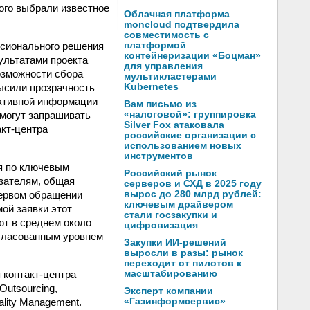
ого выбрали известное
Облачная платформа
moncloud подтвердила
совместимость с
ссионального решения
платформой
контейнеризации «Боцман»
ультатами проекта
для управления
озможности сбора
мультикластерами
высили прозрачность
Kubernetes
ективной информации
Вам письмо из
 могут запрашивать
«налоговой»: группировка
Silver Fox атаковала
акт-центра
российские организации с
использованием новых
инструментов
ся по ключевым
Российский рынок
азателям, общая
серверов и СХД в 2025 году
первом обращении
вырос до 280 млрд рублей:
ключевым драйвером
ой заявки этот
стали госзакупки и
ют в среднем около
цифровизация
согласованным уровнем
Закупки ИИ-решений
выросли в разы: рынок
переходит от пилотов к
 контакт-центра
масштабированию
utsourcing,
Эксперт компании
lity Management.
«Газинформсервис»