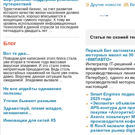
путешествий
Другие новости
Ве
Туристический бизнес, за счет развития
которого качество жизни населения должно
повышаться, хорошо вписывается в
концепцию «умного города». К тому же
уровень использования информационных
технологий в данной отрасли за последние
пятнадцать-двадцать лет …
Статьи по схожей те
Блог
Первый Бит автомати
Вот те два...
моторных масел на 30
Поводом для написания этого блога стала
«ВМПАВТО»
уже вторая в течение года массовая
Интегратор IT-решений
вирусная эпидемия. И это стало очень
внедрение промышленно
неприятным прецедентом. Ведь столь
производственных лини
масштабных заражений не было уже очень
давно. Впрочем, данная ситуация была
Петербург), одного из в
ожидаемой. Эпидемию вызвали …
производителей моторны
настоящий …
Не все апдейты одинаково
полезны
Smart Engines подве
2025 года
Утечки бывают разными
«Экспанта» объявля
APS-контура для пр
Здравствуй, племя младое,
покупки «Алгоритм1
незнакомое...
Axenix локализует 
Инновации для сетей X5
производителя коф
В RooX назвали фак
развитие рынка digita