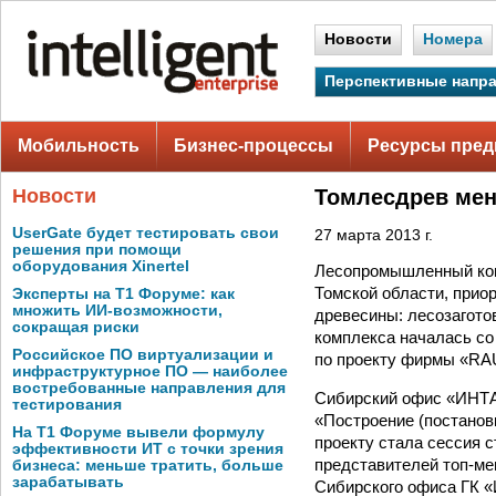
Новости
Номера
Перспективные напр
Мобильность
Бизнес-процессы
Ресурсы пред
Новости
Томлесдрев мен
UserGate будет тестировать свои
27 марта 2013 г.
решения при помощи
оборудования Xinertel
Лесопромышленный ко
Томской области, прио
Эксперты на Т1 Форуме: как
множить ИИ-возможности,
древесины: лесозагото
сокращая риски
комплекса началась со
Российское ПО виртуализации и
по проекту фирмы «R
инфраструктурное ПО — наиболее
востребованные направления для
Сибирский офис «ИНТА
тестирования
«Построение (постанов
На Т1 Форуме вывели формулу
проекту стала сессия 
эффективности ИТ с точки зрения
представителей топ-м
бизнеса: меньше тратить, больше
зарабатывать
Сибирского офиса ГК 