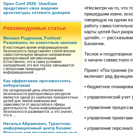
Open Conf 2026: UserGate
«Несмотря на то, что 
представил свое видение
архитектуры сетевого доверия
пришедшим извне, вско
говорящую на одном яз
работу самостоятельно
Рекомендуемые статьи
карты целей был разра
целей», — рассказывае
Михаил Родионов, Fortinet:
Развиваясь по известным законам
Баланчик.
В настоящее время информационная
безопасность представляет собой вполне
Тесное и плодотворное
самостоятельное мощное направление
корпоративной автоматизации.
о начале совместного 
Естественно, что в таких условиях
направление это все теснее связывается
с вопросами прикладной
Проект «Построение (п
информационной …
включает ряд функцио
Как эффективно противостоять
кибератакам
• бюджетное планирова
На сегодняшний день обеспечение
безопасности корпоративных ресурсов
• управленческий учет 
является одной из наиболее приоритетных
целей для любой компании вне
зависимости от масштабов и сферы
• управление процесса
деятельности. Рынок информационной
безопасности развивается, а это значит,
что и …
• управление проектами
Наталья Абрамович, Туристско-
• управление персонало
информационный центр Казани:
Виртуальная поддержка реальных