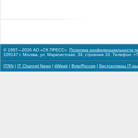
© 1997—2026 АО «СК ПРЕСС».
Политика конфиденциальности п
109147 г. Москва, ул. Марксистская, 34, строение 10. Телефон: +7
ITRN
|
IT Channel News
|
itWeek
|
Byte/Россия
|
Бестселлеры IT-ры