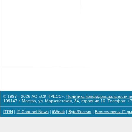
© 1997—2026 АО «СК ПРЕСС».
Политика конфиденциальности п
109147 г. Москва, ул. Марксистская, 34, строение 10. Телефон: +7
ITRN
|
IT Channel News
|
itWeek
|
Byte/Россия
|
Бестселлеры IT-ры