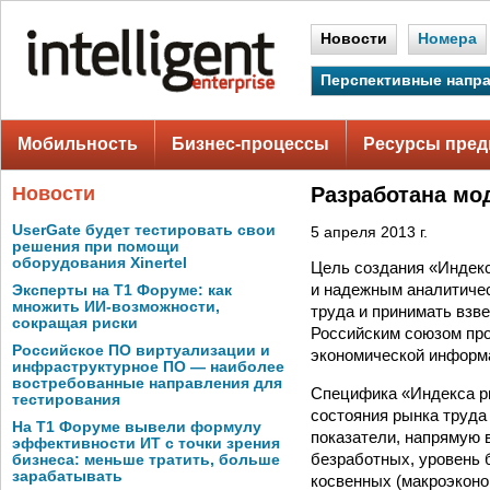
Новости
Номера
Перспективные напр
Мобильность
Бизнес-процессы
Ресурсы пред
Новости
Разработана мо
UserGate будет тестировать свои
5 апреля 2013 г.
решения при помощи
оборудования Xinertel
Цель создания «Индекс
и надежным аналитиче
Эксперты на Т1 Форуме: как
множить ИИ-возможности,
труда и принимать взв
сокращая риски
Российским союзом про
Российское ПО виртуализации и
экономической информ
инфраструктурное ПО — наиболее
востребованные направления для
Специфика «Индекса ры
тестирования
состояния рынка труда
На Т1 Форуме вывели формулу
показатели, напрямую 
эффективности ИТ с точки зрения
безработных, уровень 
бизнеса: меньше тратить, больше
зарабатывать
косвенных (макроэконо