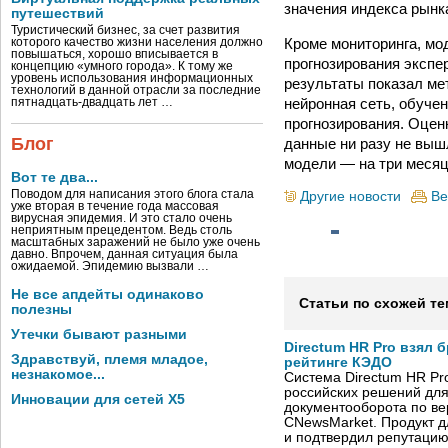
значения индекса рынк
путешествий
Туристический бизнес, за счет развития
Кроме мониторинга, мо
которого качество жизни населения должно
повышаться, хорошо вписывается в
прогнозирования экспе
концепцию «умного города». К тому же
уровень использования информационных
результаты показал ме
технологий в данной отрасли за последние
нейронная сеть, обуче
пятнадцать-двадцать лет …
прогнозирования. Оценк
Блог
данные ни разу не выш
модели — на три месяц
Вот те два...
Поводом для написания этого блога стала
Другие новости
Ве
уже вторая в течение года массовая
вирусная эпидемия. И это стало очень
неприятным прецедентом. Ведь столь
масштабных заражений не было уже очень
давно. Впрочем, данная ситуация была
ожидаемой. Эпидемию вызвали …
Не все апдейты одинаково
Статьи по схожей те
полезны
Утечки бывают разными
Directum HR Pro взял 
Здравствуй, племя младое,
рейтинге КЭДО
незнакомое...
Система Directum HR Pr
российских решений для
Инновации для сетей X5
документооборота по в
CNewsMarket. Продукт 
и подтвердил репутацию