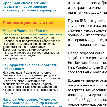
и промышленности. Дан
Open Conf 2026: UserGate
представил свое видение
и построить максималь
архитектуры сетевого доверия
развития на будущий к
Группа IBS выступила 
Рекомендуемые статьи
труда и интегратора а
сложных макроэкономич
Михаил Родионов, Fortinet:
Развиваясь по известным законам
обширной экспертизой 
В настоящее время информационная
разнородных данных, в
безопасность представляет собой вполне
использована при реали
самостоятельное мощное направление
корпоративной автоматизации.
Естественно, что в таких условиях
Перед разработкой ко
направление это все теснее связывается
с вопросами прикладной
зарубежных и российски
информационной …
Employment Trends Inde
Как эффективно противостоять
Help Wanted OnLine (HW
кибератакам
собственная уникальна
На сегодняшний день обеспечение
безопасности корпоративных ресурсов
является одной из наиболее приоритетных
Входными параметрами 
целей для любой компании вне
зависимости от масштабов и сферы
макроэкономики и про
деятельности. Рынок информационной
авторитетные источник
безопасности развивается, а это значит,
что и …
данные для модели соб
колебаний. Далее на о
Наталья Абрамович, Туристско-
информационный центр Казани:
макроэкономики, бизн
Виртуальная поддержка реальных