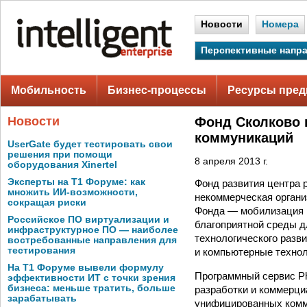
Новости
Номера
Перспективные напр
Мобильность
Бизнес-процессы
Ресурсы пред
Новости
Фонд Сколково 
коммуникаций
UserGate будет тестировать свои
решения при помощи
8 апреля 2013 г.
оборудования Xinertel
Эксперты на Т1 Форуме: как
Фонд развития центра 
множить ИИ-возможности,
некоммерческая организ
сокращая риски
Фонда — мобилизация 
Российское ПО виртуализации и
благоприятной среды д
инфраструктурное ПО — наиболее
технологического разв
востребованные направления для
тестирования
и компьютерные технол
На Т1 Форуме вывели формулу
Программный сервис P
эффективности ИТ с точки зрения
бизнеса: меньше тратить, больше
разработки и коммерци
зарабатывать
унифицированных комму