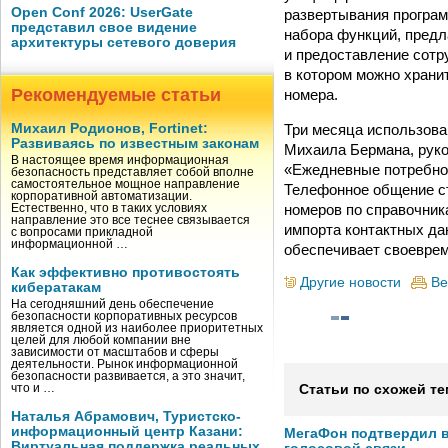
Open Conf 2026: UserGate
развертывания програм
представил свое видение
набора функций, пред
архитектуры сетевого доверия
и предоставление сотр
в котором можно храни
Рекомендуемые статьи
номера.
Три месяца использова
Михаил Родионов, Fortinet:
Развиваясь по известным законам
Михаила Бермана, рук
В настоящее время информационная
«Ежедневные потребно
безопасность представляет собой вполне
самостоятельное мощное направление
Телефонное общение с
корпоративной автоматизации.
номеров по справочник
Естественно, что в таких условиях
направление это все теснее связывается
импорта контактных да
с вопросами прикладной
информационной …
обеспечивает своевре
Как эффективно противостоять
Другие новости
Ве
кибератакам
На сегодняшний день обеспечение
безопасности корпоративных ресурсов
является одной из наиболее приоритетных
целей для любой компании вне
зависимости от масштабов и сферы
деятельности. Рынок информационной
безопасности развивается, а это значит,
что и …
Статьи по схожей те
Наталья Абрамович, Туристско-
информационный центр Казани:
МегаФон подтвердил в
Виртуальная поддержка реальных