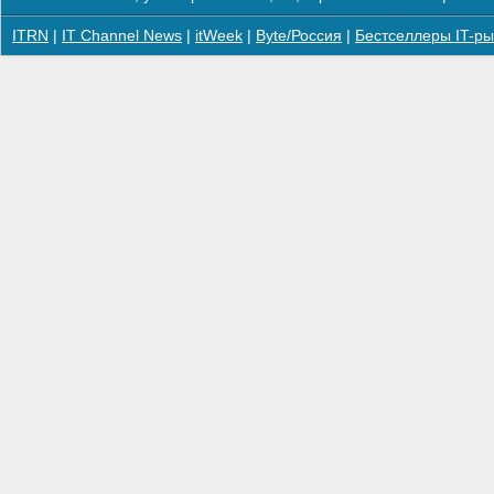
ITRN
|
IT Channel News
|
itWeek
|
Byte/Россия
|
Бестселлеры IT-ры