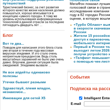
голосовой связи
путешествий
МегаФон показал лучшие
голосовой связи в стран
Туристический бизнес, за счет развития
которого качество жизни населения должно
исследование компании
повышаться, хорошо вписывается в
году в 82 городах Росси
концепцию «умного города». К тому же
оценке, в которую вошл
уровень использования информационных
технологий в данной отрасли за последние
«Турбо Облако» выя
пятнадцать-двадцать лет …
в скорости скачива
России
Блог
Жители 15 российск
доступ к парковочн
мобильного интерне
Вот те два...
Первый в России те
Поводом для написания этого блога стала
выходит летом 2026
уже вторая в течение года массовая
вирусная эпидемия. И это стало очень
получи устройство 
неприятным прецедентом. Ведь столь
«Телфин» повышает 
масштабных заражений не было уже очень
с помощью чек-лист
давно. Впрочем, данная ситуация была
ожидаемой. Эпидемию вызвали …
Не все апдейты одинаково
полезны
События
Утечки бывают разными
Подписка на рас
Здравствуй, племя младое,
незнакомое...
Инновации для сетей X5
Intelligent Ent
E-mail