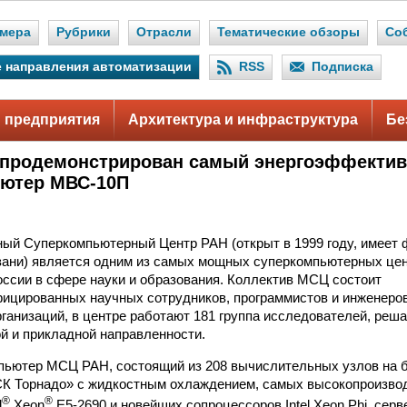
мера
Рубрики
Отрасли
Тематические обзоры
Со
 направления автоматизации
RSS
Подписка
 предприятия
Архитектура и инфраструктура
Бе
продемонстрирован самый энергоэффектив
ьютер МВС-10П
й Суперкомпьютерный Центр РАН (открыт в 1999 году, имеет 
зани) является одним из самых мощных суперкомпьютерных цен
оссии в сфере науки и образования. Коллектив МСЦ состоит
ицированных научных сотрудников, программистов и инженеро
рганизаций, в центре работают 181 группа исследователей, реш
 и прикладной направленности.
ьютер МСЦ РАН, состоящий из 208 вычислительных узлов на 
СК Торнадо» с жидкостным охлаждением, самых высокопроизво
®
®
l
Xeon
E5-2690 и новейших сопроцессоров Intel Xeon Phi, серве