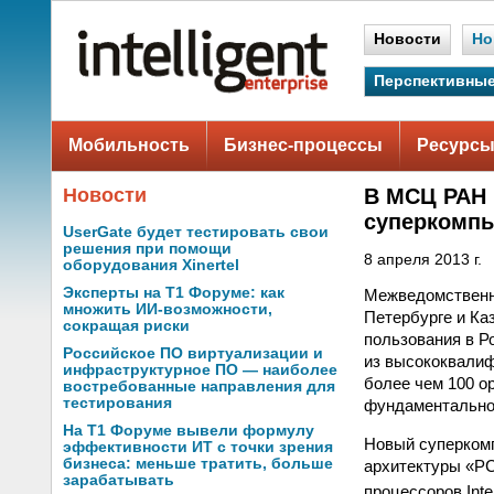
Новости
Но
Перспективные
Мобильность
Бизнес-процессы
Ресурсы
Новости
В МСЦ РАН 
суперкомп
UserGate будет тестировать свои
решения при помощи
8 апреля 2013 г.
оборудования Xinertel
Эксперты на Т1 Форуме: как
Межведомственны
множить ИИ-возможности,
Петербурге и Ка
сокращая риски
пользования в Р
Российское ПО виртуализации и
из высококвалиф
инфраструктурное ПО — наиболее
более чем 100 о
востребованные направления для
тестирования
фундаментальной
На Т1 Форуме вывели формулу
Новый суперкомп
эффективности ИТ с точки зрения
бизнеса: меньше тратить, больше
архитектуры «Р
зарабатывать
процессоров Inte