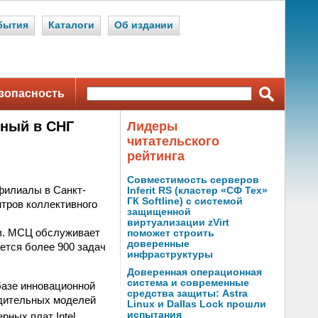
бытия
Каталоги
Об издании
зопасность
ный в СНГ
Лидеры
читательского
рейтинга
Совместимость серверов
филиалы в Санкт-
Inferit RS (кластер «СФ Тех»
ГК Softline) с системой
тров коллективного
защищенной
виртуализации zVirt
в. МСЦ обслуживает
поможет строить
доверенные
ается более 900 задач
инфраструктуры
Доверенная операционная
система и современные
базе инновационной
средства защиты: Astra
дительных моделей
Linux и Dallas Lock прошли
испытания
рных плат Intel