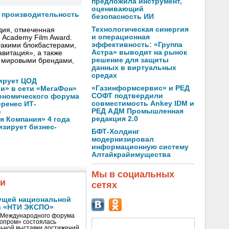
предложила инструмент,
оценивающий
т производительность
безопасность ИИ
Технологическая синергия
дия, отмеченная
и операционная
h Academy Film Award.
эффективность: «Группа
такими блокбастерами,
Астра» выводит на рынок
авитация», a также
решение для защиты
 мировыми брендами,
данных в виртуальных
средах
ирует ЦОД
«Газинформсервис» и РЕД
ли» в сети «МегаФон»
СОФТ подтвердили
кономического форума
совместимость Ankey IDM и
еренес ИТ-
РЕД АДМ Промышленная
о
редакция 2.0
 Компания» 4 года
зирует бизнес-
БФТ-Холдинг
модернизировал
информационную систему
Алтайкрайимущества
Мы в социальных
жи
сетях
ущей национальной
и «НТИ ЭКСПО»
V Международного форума
нопром» состоялась
ьной выставки достижений