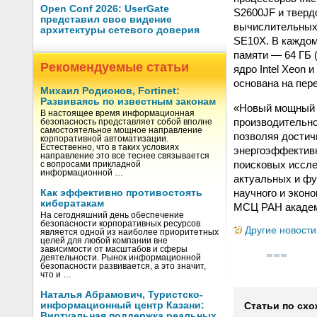
Open Conf 2026: UserGate
S2600JF и тверд
представил свое видение
вычислительных я
архитектуры сетевого доверия
SE10X. В каждом
памяти — 64 ГБ 
Рекомендуемые статьи
ядро Intel Xeon
основана на пере
Михаил Родионов, Fortinet:
Развиваясь по известным законам
«Новый мощный с
В настоящее время информационная
производительно
безопасность представляет собой вполне
самостоятельное мощное направление
позволяя достич
корпоративной автоматизации.
Естественно, что в таких условиях
энергоэффективн
направление это все теснее связывается
поисковых иссле
с вопросами прикладной
информационной …
актуальных и фу
научного и экон
Как эффективно противостоять
кибератакам
МСЦ РАН академ
На сегодняшний день обеспечение
безопасности корпоративных ресурсов
Другие новости
является одной из наиболее приоритетных
целей для любой компании вне
зависимости от масштабов и сферы
деятельности. Рынок информационной
безопасности развивается, а это значит,
что и …
Наталья Абрамович, Туристско-
информационный центр Казани:
Статьи по схо
Виртуальная поддержка реальных