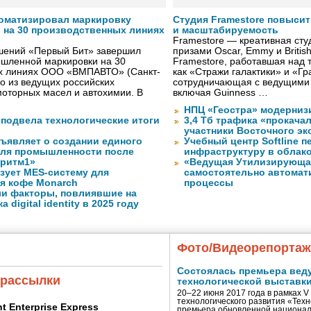
оматизировал маркировку
Студия Framestore повыси
 на 30 производственных линиях
и масштабируемость
Framestore — креативная сту
ешений «Первый Бит» завершил
призами Oscar, Emmy и Britis
шленной маркировки на 30
Framestore, работавшая над 
х линиях ООО «ВМПАВТО» (Санкт-
как «Стражи галактики» и «Гр
го из ведущих российских
сотрудничающая с ведущими
оторных масел и автохимии. В
включая Guinness …
НПЦ «Геостра» модерниз
 подвела технологические итоги
3,4 Тб трафика «прокача
участники Восточного э
бъявляет о создании единого
Учебный центр Softline п
для промышленности после
инфраструктуру в облак
оритм1»
«Ведущая Утилизирующая
изует MES-систему для
самостоятельно автомати
я кофе Monarch
процессы
ли факторы, повлиявшие на
 digital identity в 2025 году
Фото/Видеорепорта
Состоялась премьера вед
 рассылки
технологической выставк
20–22 июня 2017 года в рамках 
технологического развития «Тех
ent Enterprise Express
премьера обновленной национал