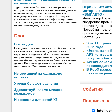
путешествий
Первый Бит авт
Туристический бизнес, за счет развития
которого качество жизни населения должно
моторных масел
повышаться, хорошо вписывается в
«ВМПАВТО»
концепцию «умного города». К тому же
Интегратор IT-р
уровень использования информационных
внедрение промы
технологий в данной отрасли за последние
пятнадцать-двадцать лет …
производственны
Петербург), одно
производителей м
Блог
настоящий …
Smart Engines
Вот те два...
2025 года
Поводом для написания этого блога стала
«Экспанта» о
уже вторая в течение года массовая
APS-контура 
вирусная эпидемия. И это стало очень
неприятным прецедентом. Ведь столь
покупки «Алг
масштабных заражений не было уже очень
Axenix локал
давно. Впрочем, данная ситуация была
производител
ожидаемой. Эпидемию вызвали …
В RooX назва
развитие рынка
Не все апдейты одинаково
полезны
Утечки бывают разными
События
Здравствуй, племя младое,
незнакомое...
Инновации для сетей X5
Подписка на
Intellig