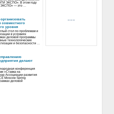
«НТИ ЭКСПО». В этом году
И ЭКСПО» — это …
 организовать
я совместного
го уровня
глый стол по проблемам и
зации в условиях
мках деловой программы
вные технологические
тизации и безопасности …
управлению
едприятия делают
ународная конференция
ми «Ставка на
инар Ассоциации развития
CE Moscow Spring
рамках деловой