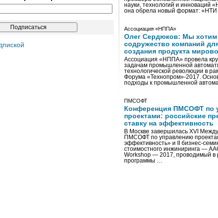
науки, технологий и инноваций 
она обрела новый формат: «НТ
Ассоциация «НППА»
Олег Сердюков: Мы хотим
содружество компаний дл
дпиской
создания продукта мирово
Ассоциация «НППА» провела кру
задачам промышленной автомати
технологической революции в ра
Форума «Технопром»-2017. Осно
подходы к промышленной автома
ПМСОФТ
Конференция ПМСОФТ по 
проектами: российские пр
ставку на эффективность
В Москве завершилась XVI Межд
ПМСОФТ по управлению проекта
эффективность» и II бизнес-сем
стоимостного инжиниринга — AA
Workshop — 2017, проводимый в 
программы …