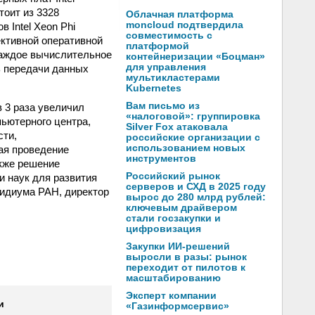
тоит из 3328
Облачная платформа
moncloud подтвердила
 Intel Xeon Phi
совместимость с
ктивной оперативной
платформой
 каждое вычислительное
контейнеризации «Боцман»
для управления
ь передачи данных
мультикластерами
Kubernetes
Вам письмо из
 3 раза увеличил
«налоговой»: группировка
ьютерного центра,
Silver Fox атаковала
сти,
российские организации с
использованием новых
ая проведение
инструментов
кже решение
Российский рынок
 наук для развития
серверов и СХД в 2025 году
зидиума РАН, директор
вырос до 280 млрд рублей:
ключевым драйвером
стали госзакупки и
цифровизация
Закупки ИИ-решений
выросли в разы: рынок
переходит от пилотов к
масштабированию
Эксперт компании
и
«Газинформсервис»