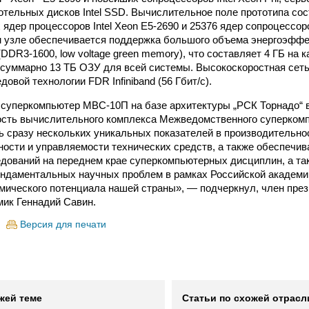
отельных дисков Intel SSD. Вычислительное поле прототипа сос
дер процессоров Intel Xeon E5-2690 и 25376 ядер сопроцессоров
 узле обеспечивается поддержка большого объема энергоэффе
(DDR3-1600, low voltage green memory), что составляет 4 ГБ на
 и суммарно 13 ТБ ОЗУ для всей системы. Высокоскоростная сет
довой технологии FDR Infiniband (56 Гбит/с).
уперкомпьютер МВС-10П на базе архитектуры „РСК Торнадо“ в
сть вычислительного комплекса Межведомственного суперкомп
ь сразу нескольких уникальных показателей в производительно
ости и управляемости технических средств, а также обеспечив
дований на переднем крае суперкомпьютерных дисциплин, а та
ндаментальных научных проблем в рамках Российской академии
омического потенциала нашей страны», — подчеркнул, член пре
ик Геннадий Савин.
Версия для печати
жей теме
Статьи по схожей отрасл