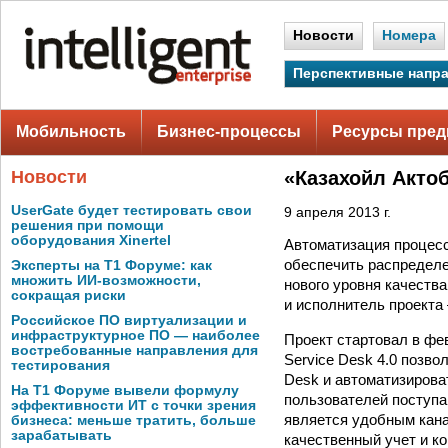
Новости
Номера
Перспективные напр
Мобильность
Бизнес-процессы
Ресурсы пред
Новости
«Казахойл Акто
UserGate будет тестировать свои
9 апреля 2013 г.
решения при помощи
оборудования Xinertel
Автоматизация процесс
обеспечить распредел
Эксперты на Т1 Форуме: как
множить ИИ-возможности,
нового уровня качеств
сокращая риски
и исполнитель проект
Российское ПО виртуализации и
инфраструктурное ПО — наиболее
Проект стартовал в фе
востребованные направления для
Service Desk 4.0 позво
тестирования
Desk и автоматизирова
На Т1 Форуме вывели формулу
пользователей поступа
эффективности ИТ с точки зрения
является удобным кана
бизнеса: меньше тратить, больше
зарабатывать
качественный учет и к