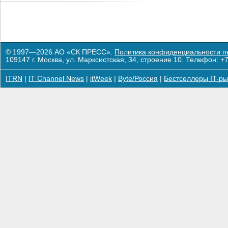
© 1997—2026 АО «СК ПРЕСС».
Политика конфиденциальности п
109147 г. Москва, ул. Марксистская, 34, строение 10. Телефон: +7
ITRN
|
IT Channel News
|
itWeek
|
Byte/Россия
|
Бестселлеры IT-ры