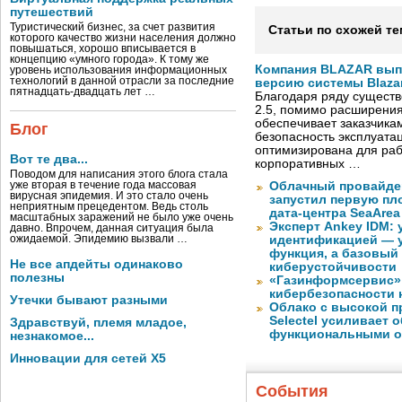
путешествий
Туристический бизнес, за счет развития
Статьи по схожей те
которого качество жизни населения должно
повышаться, хорошо вписывается в
концепцию «умного города». К тому же
Компания BLAZAR вып
уровень использования информационных
технологий в данной отрасли за последние
версию системы Blazar
пятнадцать-двадцать лет …
Благодаря ряду существ
2.5, помимо расширени
обеспечивает заказчик
Блог
безопасность эксплуата
оптимизирована для раб
Вот те два...
корпоративных …
Поводом для написания этого блога стала
уже вторая в течение года массовая
Облачный провайде
вирусная эпидемия. И это стало очень
запустил первую пло
неприятным прецедентом. Ведь столь
дата-центра SeaArea
масштабных заражений не было уже очень
Эксперт Ankey IDM:
давно. Впрочем, данная ситуация была
ожидаемой. Эпидемию вызвали …
идентификацией — у
функция, а базовый
Не все апдейты одинаково
киберустойчивости
полезны
«Газинформсервис»
кибербезопасности 
Утечки бывают разными
Облако с высокой 
Selectel усиливает
Здравствуй, племя младое,
функциональными 
незнакомое...
Инновации для сетей X5
События