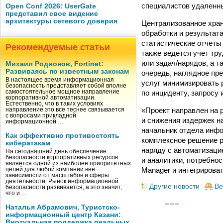
специалистов удаленн
Open Conf 2026: UserGate
представил свое видение
архитектуры сетевого доверия
Централизованное хран
обработки и результат
статистические отчеты
Рекомендуемые статьи
также ведется учет тр
или задач/нарядов, а 
Михаил Родионов, Fortinet:
Развиваясь по известным законам
очередь, наглядное пр
В настоящее время информационная
услуг минимизировать 
безопасность представляет собой вполне
по инциденту, запросу 
самостоятельное мощное направление
корпоративной автоматизации.
Естественно, что в таких условиях
«Проект направлен на 
направление это все теснее связывается
с вопросами прикладной
и снижения издержек н
информационной …
начальник отдела инфо
Как эффективно противостоять
комплексное решение р
кибератакам
наряду с автоматизаци
На сегодняшний день обеспечение
безопасности корпоративных ресурсов
и аналитики, потребнос
является одной из наиболее приоритетных
Manager и интегрироват
целей для любой компании вне
зависимости от масштабов и сферы
деятельности. Рынок информационной
Другие новости
Ве
безопасности развивается, а это значит,
что и …
Наталья Абрамович, Туристско-
информационный центр Казани:
Виртуальная поддержка реальных