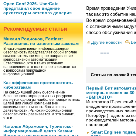
Open Conf 2026: UserGate
Время проведения Унив
представил свое видение
архитектуры сетевого доверия
так как это событие н
Во время соревнований
с остановочными модул
Рекомендуемые статьи
способ обслуживания ж
Михаил Родионов, Fortinet:
Другие новости
Ве
Развиваясь по известным законам
В настоящее время информационная
безопасность представляет собой вполне
самостоятельное мощное направление
корпоративной автоматизации.
Естественно, что в таких условиях
направление это все теснее связывается
с вопросами прикладной
информационной …
Статьи по схожей те
Как эффективно противостоять
кибератакам
Первый Бит автомати
На сегодняшний день обеспечение
моторных масел на 30
безопасности корпоративных ресурсов
«ВМПАВТО»
является одной из наиболее приоритетных
Интегратор IT-решений
целей для любой компании вне
внедрение промышленно
зависимости от масштабов и сферы
деятельности. Рынок информационной
производственных лини
безопасности развивается, а это значит,
Петербург), одного из в
что и …
производителей моторны
настоящий …
Наталья Абрамович, Туристско-
информационный центр Казани:
Smart Engines подве
Виртуальная поддержка реальных