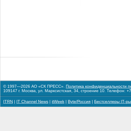
© 1997—2026 АО «СК ПРЕСС».
Политика конфиденциальности п
109147 г. Москва, ул. Марксистская, 34, строение 10. Телефон: +7
ITRN
|
IT Channel News
|
itWeek
|
Byte/Россия
|
Бестселлеры IT-ры