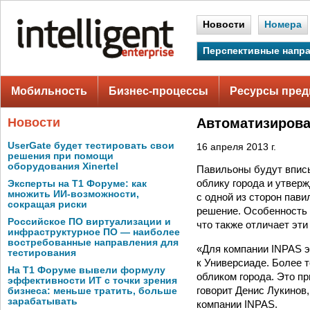
Новости
Номера
Перспективные напр
Мобильность
Бизнес-процессы
Ресурсы пред
Новости
Автоматизирова
UserGate будет тестировать свои
16 апреля 2013 г.
решения при помощи
оборудования Xinertel
Павильоны будут вписы
облику города и утвер
Эксперты на Т1 Форуме: как
множить ИИ-возможности,
с одной из сторон пав
сокращая риски
решение. Особенность 
Российское ПО виртуализации и
что также отличает эт
инфраструктурное ПО — наиболее
востребованные направления для
«Для компании INPAS эт
тестирования
к Универсиаде. Более 
На Т1 Форуме вывели формулу
обликом города. Это п
эффективности ИТ с точки зрения
говорит Денис Лукинов
бизнеса: меньше тратить, больше
зарабатывать
компании INPAS.