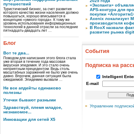
2025 года
путешествий
«Экспанта» объявля
Туристический бизнес, за счет развития
APS-контура для пр
которого качество жизни населения должно
покупки «Алгоритм1
повышаться, хорошо вписывается в
Axenix локализует 
концепцию «умного города». К тому же
производителя коф
уровень использования информационных
технологий в данной отрасли за последние
В RooX назвали фак
пятнадцать-двадцать лет …
развитие рынка digita
Блог
События
Вот те два...
Поводом для написания этого блога стала
уже вторая в течение года массовая
Подписка на рас
вирусная эпидемия. И это стало очень
неприятным прецедентом. Ведь столь
масштабных заражений не было уже очень
давно. Впрочем, данная ситуация была
Intelligent Ent
ожидаемой. Эпидемию вызвали …
E-mail
Не все апдейты одинаково
полезны
Утечки бывают разными
Управление подписко
Здравствуй, племя младое,
незнакомое...
Инновации для сетей X5