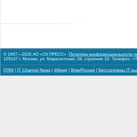
© 1997—2026 АО «СК ПРЕСС».
Политика конфиденциальности п
109147 г. Москва, ул. Марксистская, 34, строение 10. Телефон: +7
ITRN
|
IT Channel News
|
itWeek
|
Byte/Россия
|
Бестселлеры IT-ры