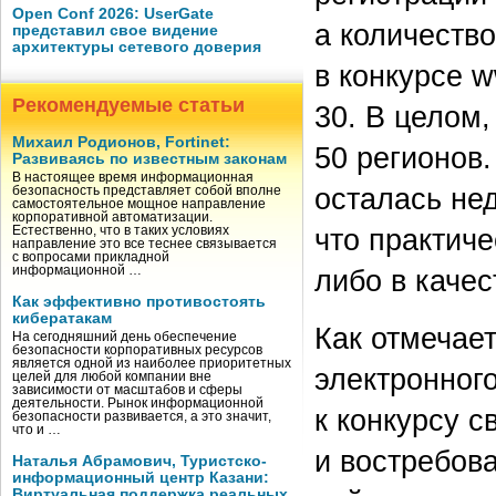
Open Conf 2026: UserGate
а количество
представил свое видение
архитектуры сетевого доверия
в конкурсе w
Рекомендуемые статьи
30. В целом,
Михаил Родионов, Fortinet:
50 регионов.
Развиваясь по известным законам
В настоящее время информационная
осталась не
безопасность представляет собой вполне
самостоятельное мощное направление
корпоративной автоматизации.
что практиче
Естественно, что в таких условиях
направление это все теснее связывается
с вопросами прикладной
либо в качес
информационной …
Как эффективно противостоять
кибератакам
Как отмечае
На сегодняшний день обеспечение
безопасности корпоративных ресурсов
является одной из наиболее приоритетных
электронного
целей для любой компании вне
зависимости от масштабов и сферы
деятельности. Рынок информационной
к конкурсу с
безопасности развивается, а это значит,
что и …
и востребова
Наталья Абрамович, Туристско-
информационный центр Казани:
Виртуальная поддержка реальных