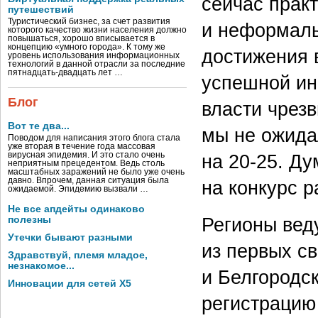
сейчас прак
путешествий
Туристический бизнес, за счет развития
и неформаль
которого качество жизни населения должно
повышаться, хорошо вписывается в
концепцию «умного города». К тому же
достижения 
уровень использования информационных
технологий в данной отрасли за последние
пятнадцать-двадцать лет …
успешной ин
Блог
власти чрез
Вот те два...
мы не ожида
Поводом для написания этого блога стала
уже вторая в течение года массовая
на
20-25.
Дум
вирусная эпидемия. И это стало очень
неприятным прецедентом. Ведь столь
масштабных заражений не было уже очень
давно. Впрочем, данная ситуация была
на конкурс р
ожидаемой. Эпидемию вызвали …
Не все апдейты одинаково
Регионы вед
полезны
Утечки бывают разными
из первых с
Здравствуй, племя младое,
незнакомое...
и Белгородс
Инновации для сетей X5
регистрацию