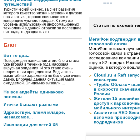
путешествий
Туристический бизнес, за счет развития
которого качество жизни населения должно
повышаться, хорошо вписывается в
концепцию «умного города». К тому же
уровень использования информационных
Статьи по схожей те
технологий в данной отрасли за последние
пятнадцать-двадцать лет …
МегаФон подтвердил в
голосовой связи
Блог
МегаФон показал лучшие
голосовой связи в стран
Вот те два...
исследование компании
Поводом для написания этого блога стала
году в 82 городах Росси
уже вторая в течение года массовая
оценке, в которую вошл
вирусная эпидемия. И это стало очень
неприятным прецедентом. Ведь столь
Cloud.ru и Raft запу
масштабных заражений не было уже очень
давно. Впрочем, данная ситуация была
консьерж»
ожидаемой. Эпидемию вызвали …
«Турбо Облако» выя
в скорости скачива
Не все апдейты одинаково
России
полезны
Жители 15 российск
доступ к парковочн
Утечки бывают разными
мобильного интерне
Здравствуй, племя младое,
Аналитика RED Secur
незнакомое...
взломов происходит
подрядчиков
Инновации для сетей X5