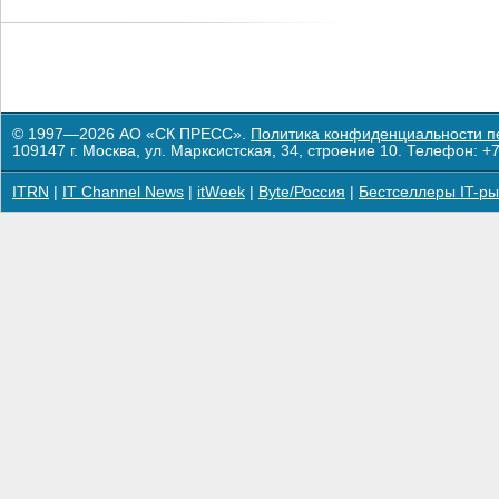
© 1997—2026 АО «СК ПРЕСС».
Политика конфиденциальности п
109147 г. Москва, ул. Марксистская, 34, строение 10. Телефон: +7
ITRN
|
IT Channel News
|
itWeek
|
Byte/Россия
|
Бестселлеры IT-ры