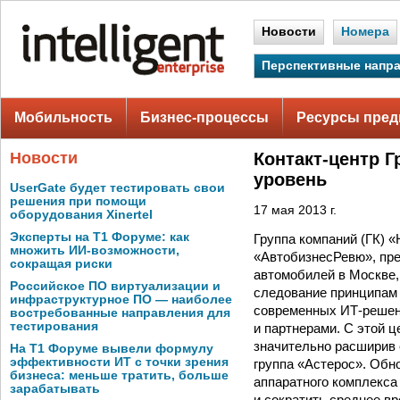
Новости
Номера
Перспективные напр
Мобильность
Бизнес-процессы
Ресурсы пред
Новости
Контакт-центр 
уровень
UserGate будет тестировать свои
решения при помощи
17 мая 2013 г.
оборудования Xinertel
Эксперты на Т1 Форуме: как
Группа компаний (ГК) 
множить ИИ-возможности,
«АвтобизнесРевю», пре
сокращая риски
автомобилей в Москве,
Российское ПО виртуализации и
следование принципам 
инфраструктурное ПО — наиболее
современных ИТ-решен
востребованные направления для
тестирования
и партнерами. С этой 
значительно расширив 
На Т1 Форуме вывели формулу
эффективности ИТ с точки зрения
группа «Астерос». Обн
бизнеса: меньше тратить, больше
аппаратного комплекса
зарабатывать
и сократить среднее вр