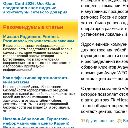
Open Conf 2026: UserGate
процессы компании. Н
представил свое видение
и внутренних процессо
архитектуры сетевого доверия
регионов России и ра
затрат было решено ядр
Рекомендуемые статьи
операторов разместить
установлен локальный
Михаил Родионов, Fortinet:
Развиваясь по известным законам
Ядром единой коммуни
В настоящее время информационная
для построения гибкой
безопасность представляет собой вполне
самостоятельное мощное направление
функциональности ново
корпоративной автоматизации.
Естественно, что в таких условиях
и распределения вызово
направление это все теснее связывается
обзвона клиентов Avaya
с вопросами прикладной
информационной …
с помощью Avaya WFO C
Как эффективно противостоять
контакт-центра — поср
кибератакам
На сегодняшний день обеспечение
Отдельно командой «Ас
безопасности корпоративных ресурсов
которое позволяет отс
является одной из наиболее приоритетных
целей для любой компании вне
в автоцентрах ГК «Неза
зависимости от масштабов и сферы
деятельности. Рынок информационной
то он набирает опреде
безопасности развивается, а это значит,
контакт-центра, после 
что и …
Наталья Абрамович, Туристско-
Другие новости
Ве
информационный центр Казани:
Виртуальная поддержка реальных