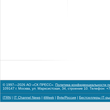
© 1997—2026 АО «СК ПРЕСС».
Политика конфиденциальности п
109147 г. Москва, ул. Марксистская, 34, строение 10. Телефон: +7
ITRN
|
IT Channel News
|
itWeek
|
Byte/Россия
|
Бестселлеры IT-ры