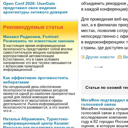
объединить рекордное 
Open Conf 2026: UserGate
представил свое видение
в каждой конференции),
архитектуры сетевого доверия
Для проведения веб-в
зал, а в филиалах про
Рекомендуемые статьи
местах, позволив сотр
непосредственно с офи
Михаил Родионов, Fortinet:
Развиваясь по известным законам
в видеоконференциях т
В настоящее время информационная
страны, где доступен 
безопасность представляет собой вполне
самостоятельное мощное направление
корпоративной автоматизации.
Другие новости
Ве
Естественно, что в таких условиях
направление это все теснее связывается
с вопросами прикладной
информационной …
Как эффективно противостоять
кибератакам
На сегодняшний день обеспечение
Статьи по схожей те
безопасности корпоративных ресурсов
является одной из наиболее приоритетных
целей для любой компании вне
МегаФон подтвердил в
зависимости от масштабов и сферы
деятельности. Рынок информационной
голосовой связи
безопасности развивается, а это значит,
МегаФон показал лучшие
что и …
голосовой связи в стран
исследование компании
Наталья Абрамович, Туристско-
году в 82 городах Росси
информационный центр Казани:
оценке, в которую вошл
Виртуальная поддержка реальных