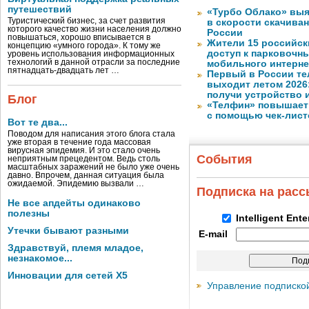
путешествий
«Турбо Облако» выя
Туристический бизнес, за счет развития
в скорости скачива
которого качество жизни населения должно
России
повышаться, хорошо вписывается в
Жители 15 российск
концепцию «умного города». К тому же
доступ к парковочн
уровень использования информационных
технологий в данной отрасли за последние
мобильного интерне
пятнадцать-двадцать лет …
Первый в России те
выходит летом 2026
получи устройство 
Блог
«Телфин» повышает 
с помощью чек-лист
Вот те два...
Поводом для написания этого блога стала
уже вторая в течение года массовая
вирусная эпидемия. И это стало очень
События
неприятным прецедентом. Ведь столь
масштабных заражений не было уже очень
давно. Впрочем, данная ситуация была
ожидаемой. Эпидемию вызвали …
Подписка на рас
Не все апдейты одинаково
полезны
Intelligent Ent
Утечки бывают разными
E-mail
Здравствуй, племя младое,
незнакомое...
Инновации для сетей X5
Управление подписко