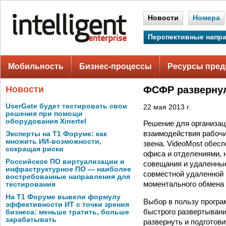
Новости
Номера
Перспективные напр
Мобильность
Бизнес-процессы
Ресурсы пред
Новости
ФСФР развернул
UserGate будет тестировать свои
22 мая 2013 г.
решения при помощи
оборудования Xinertel
Решение для организа
взаимодействия рабочи
Эксперты на Т1 Форуме: как
множить ИИ-возможности,
звена. VideoMost обес
сокращая риски
офиса и отделениями,
Российское ПО виртуализации и
совещания и удаленны
инфраструктурное ПО — наиболее
совместной удаленной 
востребованные направления для
моментального обмена
тестирования
На Т1 Форуме вывели формулу
Выбор в пользу програ
эффективности ИТ с точки зрения
быстрого развертывани
бизнеса: меньше тратить, больше
зарабатывать
развернуть и подготов