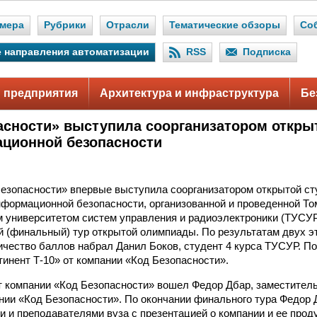
мера
Рубрики
Отрасли
Тематические обзоры
Со
 направления автоматизации
RSS
Подписка
 предприятия
Архитектура и инфраструктура
Бе
асности» выступила соорганизатором откр
ционной безопасности
езопасности» впервые выступила соорганизатором открытой ст
формационной безопасности, организованной и проведенной Т
 университетом систем управления и радиоэлектроники (ТУСУР)
й (финальный) тур открытой олимпиады. По результатам двух 
чество баллов набрал Данил Боков, студент 4 курса ТУСУР. П
инент Т-10» от компании «Код Безопасности».
т компании «Код Безопасности» вошел Федор Дбар, заместител
нии «Код Безопасности». По окончании финального тура Федор 
и и преподавателями вуза с презентацией о компании и ее проду