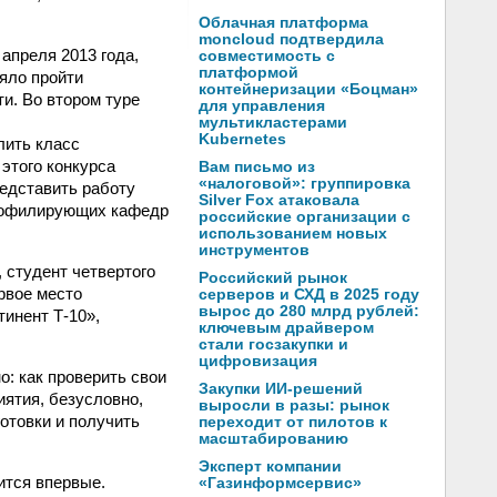
Облачная платформа
moncloud подтвердила
апреля 2013 года,
совместимость с
платформой
яло пройти
контейнеризации «Боцман»
и. Во втором туре
для управления
мультикластерами
Kubernetes
лить класс
этого конкурса
Вам письмо из
«налоговой»: группировка
редставить работу
Silver Fox атаковала
профилирующих кафедр
российские организации с
использованием новых
инструментов
 студент четвертого
Российский рынок
рвое место
серверов и СХД в 2025 году
вырос до 280 млрд рублей:
инент Т-10»,
ключевым драйвером
стали госзакупки и
цифровизация
: как проверить свои
Закупки ИИ-решений
иятия, безусловно,
выросли в разы: рынок
отовки и получить
переходит от пилотов к
масштабированию
Эксперт компании
ится впервые.
«Газинформсервис»