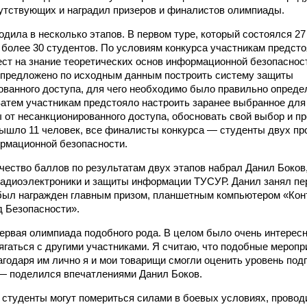
утствующих и наградил призеров и финалистов олимпиады.
дила в несколько этапов. В первом туре, который состоялся 27 
 более 30 студентов. По условиям конкурса участникам предсто
ст на знание теоретических основ информационной безопасност
 предложено по исходным данным построить систему защиты
ованного доступа, для чего необходимо было правильно опреде
атем участникам предстояло настроить заранее выбранное для 
 от несанкционированного доступа, обосновать свой выбор и п
вышло 11 человек, все финалисты конкурса — студенты двух 
рмационной безопасности.
ество баллов по результатам двух этапов набрал Данил Боков,
адиоэлектроники и защиты информации ТУСУР. Данил занял пе
был награжден главным призом, планшетным компьютером «Конт
д Безопасности».
ервая олимпиада подобного рода. В целом было очень интересно
тягаться с другими участниками. Я считаю, что подобные меропр
годаря им лично я и мои товарищи смогли оценить уровень подг
— поделился впечатлениями Данил Боков.
 студенты могут помериться силами в боевых условиях, провод