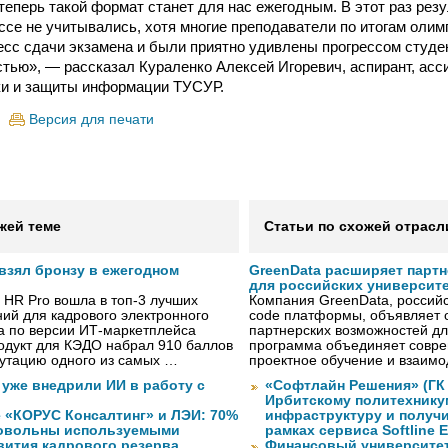
 теперь такой формат станет для нас ежегодным. В этот раз ре
ссе не учитывались, хотя многие преподаватели по итогам оли
есс сдачи экзамена и были приятно удивлены прогрессом студе
стью», — рассказал Кураленко Алексей Игоревич, аспирант, ас
ки и защиты информации ТУСУР.
Версия для печати
жей теме
Статьи по схожей отрасл
 взял бронзу в ежегодном
GreenData расширяет парт
для российских университ
 HR Pro вошла в топ-3 лучших
Компания GreenData, российс
ий для кадрового электронного
code платформы, объявляет 
а по версии ИТ-маркетплейса
партнерских возможностей дл
одукт для КЭДО набрал 910 баллов
программа объединяет совре
путацию одного из самых …
проектное обучение и взаимо
 уже внедрили ИИ в работу с
«Софтлайн Решения» (ГК S
Ирбитскому политехнику
 «КОРУС Консалтинг» и ЛЭИ: 70%
инфраструктуру и получ
довольны используемыми
рамках сервиса Softline E
вития кадрового резерва
Финансовый университет