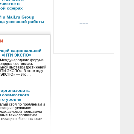
ичестве в
ной сферах
и Mail.ru Group
ода успешной работы
жи
ущей национальной
и «НТИ ЭКСПО»
V Международного форума
нопром» состоялась
ьной выставки достижений
«НТИ ЭКСПО». В этом году
И ЭКСПО» — это …
 организовать
я совместного
го уровня
глый стол по проблемам и
зации в условиях
мках деловой программы
вные технологические
тизации и безопасности …