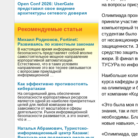
Open Conf 2026: UserGate
на вопросы прис
представил свое видение
архитектуры сетевого доверия
Олимпиада прохо
приняли участие
компьютерный те
Рекомендуемые статьи
студентам было
от несанкционир
Михаил Родионов, Fortinet:
Развиваясь по известным законам
защищенности. З
В настоящее время информационная
средство защиты
безопасность представляет собой вполне
самостоятельное мощное направление
жюри. В финал 
корпоративной автоматизации.
ТУСУРа по инфо
Естественно, что в таких условиях
направление это все теснее связывается
с вопросами прикладной
Наибольше колич
информационной …
курса кафедры р
Как эффективно противостоять
на олимпиаде и 
кибератакам
от компании «Ко
На сегодняшний день обеспечение
безопасности корпоративных ресурсов
является одной из наиболее приоритетных
«Это была моя п
целей для любой компании вне
зависимости от масштабов и сферы
знания, так и по
деятельности. Рынок информационной
безопасности развивается, а это значит,
необходимы. Бла
что и …
новые навыки», 
Наталья Абрамович, Туристско-
информационный центр Казани:
«Олимпиада, где
Виртуальная поддержка реальных