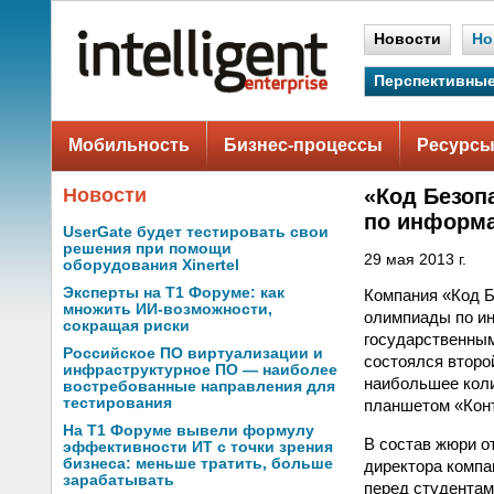
Новости
Но
Перспективные
Мобильность
Бизнес-процессы
Ресурсы
Новости
«Код Безоп
по информа
UserGate будет тестировать свои
решения при помощи
29 мая 2013 г.
оборудования Xinertel
Эксперты на Т1 Форуме: как
Компания «Код Б
множить ИИ-возможности,
олимпиады по ин
сокращая риски
государственным
Российское ПО виртуализации и
состоялся второ
инфраструктурное ПО — наиболее
наибольшее коли
востребованные направления для
тестирования
планшетом «Конт
На Т1 Форуме вывели формулу
В состав жюри о
эффективности ИТ с точки зрения
бизнеса: меньше тратить, больше
директора компа
зарабатывать
перед студентам