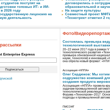
. студентов поступят на
договорились о сотрудн
дготовки топовых ИТ- и ИИ-
образовательной и науч
в 2026 году
На защите культуры
государственную лицензию на
Совместный проект МФТИ 
ную деятельность
«Технотрек» отметил 2 г
Фото/Видеорепорта
Состоялась премьера вед
 рассылки
технологической выставк
20–22 июня 2017 года в рамках 
технологического развития «Тех
ent Enterprise Express
премьера обновленной национал
науки, технологий и инноваций 
она обрела новый формат: «НТ
Ассоциация «НППА»
Олег Сердюков: Мы хотим
содружество компаний дл
дпиской
создания продукта мирово
Ассоциация «НППА» провела кру
задачам промышленной автомати
технологической революции в ра
Форума «Технопром»-2017. Осно
подходы к промышленной автома
ПМСОФТ