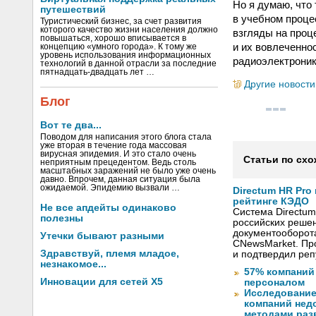
Но я думаю, что
путешествий
в учебном проце
Туристический бизнес, за счет развития
которого качество жизни населения должно
взгляды на проц
повышаться, хорошо вписывается в
и их вовлеченно
концепцию «умного города». К тому же
уровень использования информационных
радиоэлектрони
технологий в данной отрасли за последние
пятнадцать-двадцать лет …
Другие новости
Блог
Вот те два...
Поводом для написания этого блога стала
уже вторая в течение года массовая
вирусная эпидемия. И это стало очень
Статьи по схо
неприятным прецедентом. Ведь столь
масштабных заражений не было уже очень
давно. Впрочем, данная ситуация была
ожидаемой. Эпидемию вызвали …
Directum HR Pro
рейтинге КЭДО
Не все апдейты одинаково
Система Directum
полезны
российских решен
документооборот
Утечки бывают разными
CNewsMarket. Пр
Здравствуй, племя младое,
и подтвердил ре
незнакомое...
57% компаний
Инновации для сетей X5
персоналом
Исследование
компаний не
методами раз