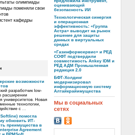
предложила инструмент,
зультаты олимпиады
оценивающий
мпиады поменяли свои
безопасность ИИ
нтов
Технологическая синергия
систент кафедры
и операционная
эффективность: «Группа
Астра» выводит на рынок
решение для защиты
данных в виртуальных
средах
«Газинформсервис» и РЕД
СОФТ подтвердили
совместимость Ankey IDM и
РЕД АДМ Промышленная
и
редакция 2.0
БФТ-Холдинг
нерские возможности
модернизировал
етов
информационную систему
кий разработчик low-
Алтайкрайимущества
о расширении
я университетов. Новая
Мы в социальных
менные технологии,
сетях
действие с …
oftline) помогла
му обновить ИТ-
ить преимущества в
nterprise Agreement
 и BPMSoft