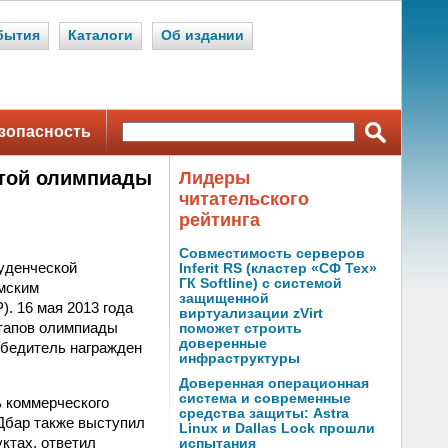
бытия
Каталоги
Об издании
зопасность
ытой олимпиады
Лидеры
читательского
рейтинга
Совместимость серверов
уденческой
Inferit RS (кластер «СФ Тех»
ГК Softline) с системой
омским
защищенной
. 16 мая 2013 года
виртуализации zVirt
этапов олимпиады
поможет строить
доверенные
обедитель награжден
инфраструктуры
Доверенная операционная
система и современные
ь коммерческого
средства защиты: Astra
Дбар также выступил
Linux и Dallas Lock прошли
ктах, ответил
испытания