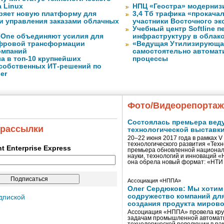
a Linux
НПЦ «Геостра» модерниз
ряет новую платформу для
3,4 Тб трафика «прокача
и управления заказами облачных
участники Восточного э
Учебный центр Softline п
eOne объединяют усилия для
инфраструктуру в облак
фровой трансформации
«Ведущая Утилизирующая
омпаний
самостоятельно автомати
а в топ-10 крупнейших
процессы
собственных ИТ-решений по
er
Фото/Видеорепорта
Состоялась премьера вед
 рассылки
технологической выставк
20–22 июня 2017 года в рамках 
технологического развития «Тех
ent Enterprise Express
премьера обновленной национал
науки, технологий и инноваций 
она обрела новый формат: «НТ
Ассоциация «НППА»
Олег Сердюков: Мы хотим
содружество компаний дл
дпиской
создания продукта мирово
Ассоциация «НППА» провела кру
задачам промышленной автомати