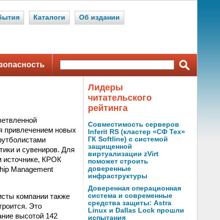
бытия
Каталоги
Об издании
зопасность
Лидеры
читательского
рейтинга
ветвленной
Совместимость серверов
я привлечением новых
Inferit RS (кластер «СФ Тех»
 футболистами
ГК Softline) с системой
защищенной
ики и сувениров. Для
виртуализации zVirt
м источнике, КРОК
поможет строить
ship Management
доверенные
инфраструктуры
Доверенная операционная
исты компании также
система и современные
средства защиты: Astra
троится. Это
Linux и Dallas Lock прошли
ание высотой 142
испытания