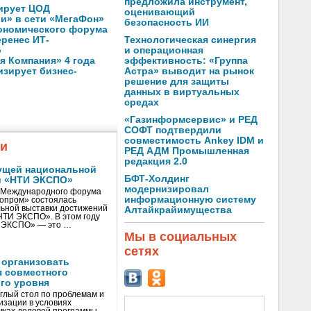
предложила инструмент,
ирует ЦОД
оценивающий
ли» в сети «МегаФон»
безопасность ИИ
кономического форума
Технологическая синергия
еренес ИТ-
и операционная
о
эффективность: «Группа
 Компания» 4 года
Астра» выводит на рынок
зирует бизнес-
решение для защиты
данных в виртуальных
средах
«Газинформсервис» и РЕД
СОФТ подтвердили
совместимость Ankey IDM и
жи
РЕД АДМ Промышленная
редакция 2.0
ущей национальной
БФТ-Холдинг
и «НТИ ЭКСПО»
модернизировал
V Международного форума
информационную систему
нопром» состоялась
ьной выставки достижений
Алтайкрайимущества
«НТИ ЭКСПО». В этом году
И ЭКСПО» — это …
Мы в социальных
сетях
 организовать
я совместного
го уровня
глый стол по проблемам и
зации в условиях