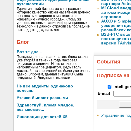
партнера Astr
путешествий
M1Cloud внед
Туристический бизнес, за счет развития
автоматизаци
которого качество жизни населения должно
повышаться, хорошо вписывается в
сервисов
концепцию «умного города». К тому же
AUXO и Simpl
уровень использования информационных
ускорения ци
технологий в данной отрасли за последние
российских к
пятнадцать-двадцать лет …
B2B-РТС вошл
поставщиков 
Блог
версии TAdvis
Вот те два...
Поводом для написания этого блога стала
уже вторая в течение года массовая
События
вирусная эпидемия. И это стало очень
неприятным прецедентом. Ведь столь
масштабных заражений не было уже очень
давно. Впрочем, данная ситуация была
Подписка на
ожидаемой. Эпидемию вызвали …
Не все апдейты одинаково
Intellig
полезны
E-mail
Утечки бывают разными
Здравствуй, племя младое,
незнакомое...
Управление по
Инновации для сетей X5