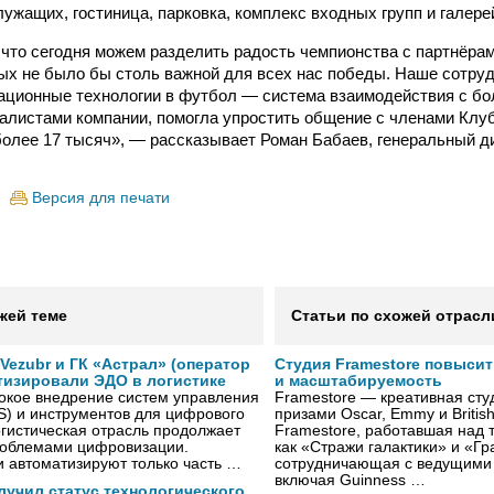
лужащих, гостиница, парковка, комплекс входных групп и галере
что сегодня можем разделить радость чемпионства с партнёра
рых не было бы столь важной для всех нас победы. Наше сотру
ационные технологии в футбол — система взаимодействия с б
алистами компании, помогла упростить общение с членами Клу
более 17 тысяч», — рассказывает Роман Бабаев, генеральный 
Версия для печати
жей теме
Статьи по схожей отрасл
ezubr и ГК «Астрал» (оператор
Студия Framestore повыси
тизировали ЭДО в логистике
и масштабируемость
окое внедрение систем управления
Framestore — креативная сту
S) и инструментов для цифрового
призами Oscar, Emmy и Britis
гистическая отрасль продолжает
Framestore, работавшая над 
проблемами цифровизации.
как «Стражи галактики» и «Гр
 автоматизируют только часть …
сотрудничающая с ведущими
включая Guinness …
лучил статус технологического