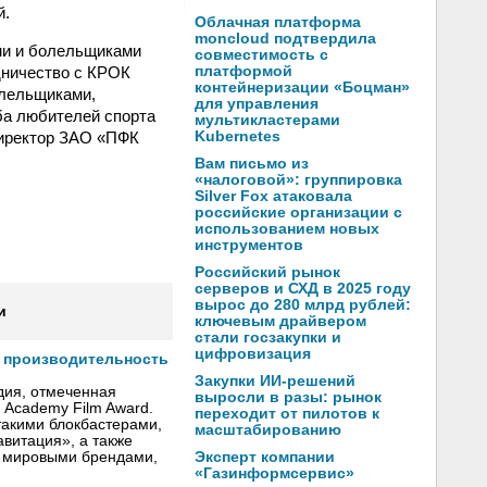
й.
Облачная платформа
moncloud подтвердила
ми и болельщиками
совместимость с
дничество с КРОК
платформой
контейнеризации «Боцман»
олельщиками,
для управления
ба любителей спорта
мультикластерами
директор ЗАО «ПФК
Kubernetes
Вам письмо из
«налоговой»: группировка
Silver Fox атаковала
российские организации с
использованием новых
инструментов
Российский рынок
серверов и СХД в 2025 году
вырос до 280 млрд рублей:
и
ключевым драйвером
стали госзакупки и
цифровизация
т производительность
Закупки ИИ-решений
дия, отмеченная
выросли в разы: рынок
h Academy Film Award.
переходит от пилотов к
такими блокбастерами,
масштабированию
авитация», a также
Эксперт компании
 мировыми брендами,
«Газинформсервис»