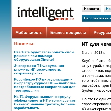
Новости
Но
Перспективные
Мобильность
Бизнес-процессы
Ресурсы
Новости
ИТ для чем
UserGate будет тестировать свои
3 июня 2013 г.
решения при помощи
оборудования Xinertel
Клуб любителей 
структурой, кот
Эксперты на Т1 Форуме: как
множить ИИ-возможности,
сторонников, по
сокращая риски
и тренерами, по
Российское ПО виртуализации и
того чтобы выст
инфраструктурное ПО — наиболее
разработал для 
востребованные направления для
System) на осно
тестирования
На Т1 Форуме вывели формулу
Но это не единс
эффективности ИТ с точки зрения
спроектировали 
бизнеса: меньше тратить, больше
зарабатывать
43 инженерные п