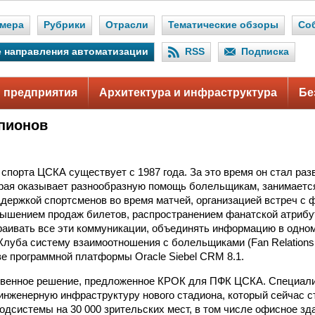
мера
Рубрики
Отрасли
Тематические обзоры
Со
 направления автоматизации
RSS
Подписка
 предприятия
Архитектура и инфраструктура
Бе
пионов
спорта ЦСКА существует с 1987 года. За это время он стал раз
орая оказывает разнообразную помощь болельщикам, занимаетс
ддержкой спортсменов во время матчей, организацией встреч с
вышением продаж билетов, распространением фанатской атрибут
раивать все эти коммуникации, объединять информацию в одно
Клуба систему взаимоотношения с болельщиками (Fan Relation
ве программной платформы Oracle Siebel CRM 8.1.
твенное решение, предложенное КРОК для ПФК ЦСКА. Специал
инженерную инфраструктуру нового стадиона, который сейчас с
одсистемы на 30 000 зрительских мест, в том числе офисное зд