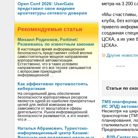
метра на 3 200 с
Open Conf 2026: UserGate
представил свое видение
архитектуры сетевого доверия
«Мы счастливы, 
клуба, без кото
привело информ
Рекомендуемые статьи
созданная специ
ЦСКА, а их уже 
Михаил Родионов, Fortinet:
Развиваясь по известным законам
ЦСКА».
В настоящее время информационная
безопасность представляет собой вполне
Другие новости
самостоятельное мощное направление
корпоративной автоматизации.
Естественно, что в таких условиях
направление это все теснее связывается
с вопросами прикладной
информационной …
Как эффективно противостоять
Статьи по схо
кибератакам
На сегодняшний день обеспечение
безопасности корпоративных ресурсов
является одной из наиболее приоритетных
TMS платформа V
целей для любой компании вне
ИС ЭПД) автома
зависимости от масштабов и сферы
Несмотря на шир
деятельности. Рынок информационной
транспортом (TM
безопасности развивается, а это значит,
что и …
планирования, ло
сталкиваться с 
Наталья Абрамович, Туристско-
Предприниматели
информационный центр Казани:
B2B-Center по
Виртуальная поддержка реальных