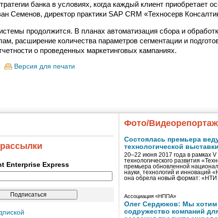
тратегии банка в условиях, когда каждый клиент приобретает о
ан Семенов, директор практики SAP CRM «Техносерв Консалтин
стемы продолжится. В планах автоматизация сбора и обработк
ам, расширение количества параметров сегментации и подготов
тчетности о проведенных маркетинговых кампаниях.
Версия для печати
Фото/Видеорепорта
Состоялась премьера вед
 рассылки
технологической выставк
20–22 июня 2017 года в рамках 
технологического развития «Тех
ent Enterprise Express
премьера обновленной национал
науки, технологий и инноваций 
она обрела новый формат: «НТ
Ассоциация «НППА»
Олег Сердюков: Мы хотим
содружество компаний дл
дпиской