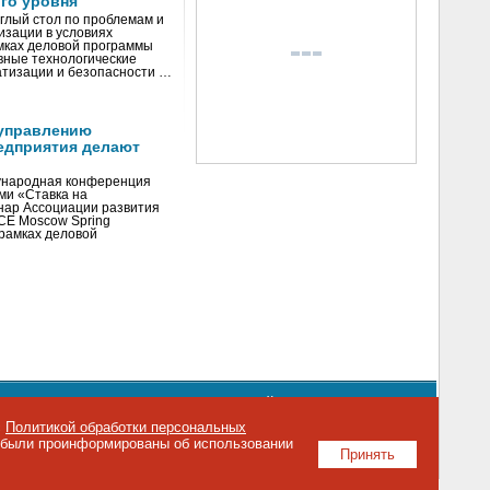
го уровня
глый стол по проблемам и
зации в условиях
мках деловой программы
вные технологические
тизации и безопасности …
управлению
едприятия делают
ународная конференция
ми «Ставка на
инар Ассоциации развития
CE Moscow Spring
рамках деловой
орядке использования материалов сайта
emag.ru
..
с
Политикой обработки персональных
о были проинформированы об использовании
Принять