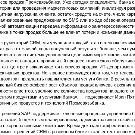
сов продаж Промсвязьбанка. Уже сегодня специалисты банка 
ории для проведения маркетинговых кампаний, анализируя раз
итная нагрузка на клиента, остаток средств на счете, число карт
ализированные предложения по SMS или в ходе обзвона операт
ной автоматизации передача информации о заинтересованности 
анка в точки продаж больше не влечет потери и искажения данн
струментарий CRM, мы улучшили каждый этап в цепочке взаим
как раз тот случай, когда полученный результат больше, чем су
ировать всю систему управления целевыми маркетинговыми ка
льности, наладить правильный процесс клиентского обслужива
нтакт-центре и заканчивается в офисах продаж. ИТ-департамен
ективных проектов. Но главное преимущество в том, что теперь
удозатрат предлагать нашим клиентам услуги банка. В результа
ксный бизнес-эффект: рост объемов продаж ключевых розничн
ности клиентов, увеличение количества продуктов на одного кл
ентом продуктами и услугами банка», — подчеркивает Иван Пят
зничных продуктов и технологий Промсвязьбанка.
с решений SAP поддерживает ключевые процессы управления б
соналом, бюджетным планированием, административно-хозяйст
 с корпоративными клиентами. Время доказало эффективность
раммных решений CRM в розничном блоке стало естественным 