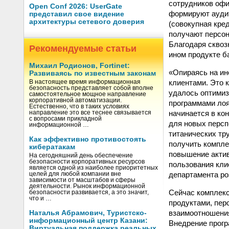
сотрудников офи
Open Conf 2026: UserGate
формируют аудит
представил свое видение
архитектуры сетевого доверия
(совокупная кред
получают персон
Благодаря сквоз
Рекомендуемые статьи
ином продукте б
Михаил Родионов, Fortinet:
«Опираясь на ин
Развиваясь по известным законам
клиентами. Это 
В настоящее время информационная
безопасность представляет собой вполне
удалось оптимиз
самостоятельное мощное направление
корпоративной автоматизации.
программами лоя
Естественно, что в таких условиях
начинается в ко
направление это все теснее связывается
с вопросами прикладной
для новых персп
информационной …
титанических тр
Как эффективно противостоять
получить компле
кибератакам
повышение актив
На сегодняшний день обеспечение
безопасности корпоративных ресурсов
пользования кли
является одной из наиболее приоритетных
департамента ро
целей для любой компании вне
зависимости от масштабов и сферы
деятельности. Рынок информационной
Сейчас комплек
безопасности развивается, а это значит,
что и …
продуктами, пер
взаимоотношения
Наталья Абрамович, Туристско-
информационный центр Казани:
Внедрение прог
Виртуальная поддержка реальных