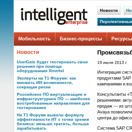
Новости
Но
Перспективные
Мобильность
Бизнес-процессы
Ресурсы
Новости
Промсвязьб
UserGate будет тестировать свои
19 июля 2013 г.
решения при помощи
оборудования Xinertel
Интеграция сист
продуктами SAP 
Эксперты на Т1 Форуме: как
множить ИИ-возможности,
кампаниями и вз
сокращая риски
Консультанты «Т
Российское ПО виртуализации и
инфраструктурное ПО — наиболее
решениями: акту
востребованные направления для
продаж — из шта
тестирования
Avaya позволила
На Т1 Форуме вывели формулу
центра до офисо
эффективности ИТ с точки зрения
бизнеса: меньше тратить, больше
Система SAP CRM
зарабатывать