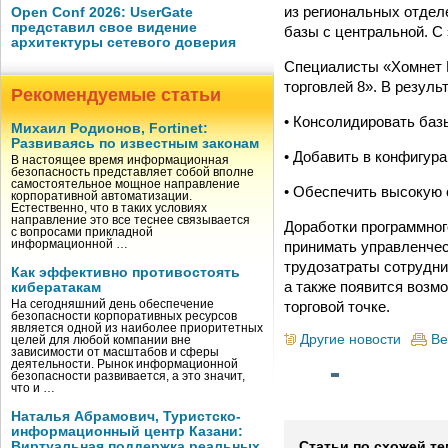
из региональных отдел
Open Conf 2026: UserGate
представил свое видение
базы с центральной. С
архитектуры сетевого доверия
Специалисты «Хомнет 
торговлей 8». В резуль
Рекомендуемые статьи
• Консолидировать баз
Михаил Родионов, Fortinet:
Развиваясь по известным законам
• Добавить в конфигур
В настоящее время информационная
безопасность представляет собой вполне
самостоятельное мощное направление
• Обеспечить высокую 
корпоративной автоматизации.
Естественно, что в таких условиях
направление это все теснее связывается
Доработки программног
с вопросами прикладной
принимать управленчес
информационной …
трудозатраты сотрудни
Как эффективно противостоять
а также появится возм
кибератакам
торговой точке.
На сегодняшний день обеспечение
безопасности корпоративных ресурсов
является одной из наиболее приоритетных
Другие новости
Ве
целей для любой компании вне
зависимости от масштабов и сферы
деятельности. Рынок информационной
безопасности развивается, а это значит,
что и …
Наталья Абрамович, Туристско-
информационный центр Казани:
Виртуальная поддержка реальных
Статьи по схожей те