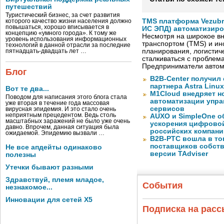
путешествий
Туристический бизнес, за счет развития
TMS платформа Vezubr
которого качество жизни населения должно
повышаться, хорошо вписывается в
ИС ЭПД) автоматизиро
концепцию «умного города». К тому же
Несмотря на широкое в
уровень использования информационных
транспортом (TMS) и ин
технологий в данной отрасли за последние
планирования, логистич
пятнадцать-двадцать лет …
сталкиваться с проблем
Предприниматели автом
Блог
B2B-Center получил 
партнера Astra Linux
Вот те два...
M1Cloud внедряет н
Поводом для написания этого блога стала
автоматизации упра
уже вторая в течение года массовая
сервисов
вирусная эпидемия. И это стало очень
неприятным прецедентом. Ведь столь
AUXO и SimpleOne о
масштабных заражений не было уже очень
ускорения цифрово
давно. Впрочем, данная ситуация была
российских компани
ожидаемой. Эпидемию вызвали …
B2B-РТС вошла в то
поставщиков собст
Не все апдейты одинаково
версии TAdviser
полезны
Утечки бывают разными
Здравствуй, племя младое,
События
незнакомое...
Инновации для сетей X5
Подписка на рас