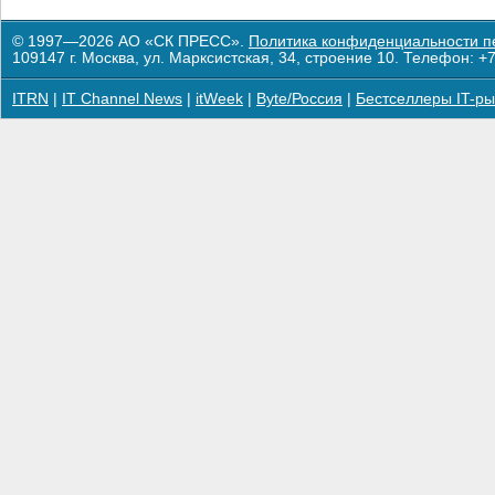
© 1997—2026 АО «СК ПРЕСС».
Политика конфиденциальности п
109147 г. Москва, ул. Марксистская, 34, строение 10. Телефон: +7
ITRN
|
IT Channel News
|
itWeek
|
Byte/Россия
|
Бестселлеры IT-ры