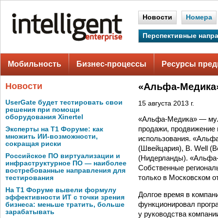
Новости
Номера
Перспективные напр
Мобильность
Бизнес-процессы
Ресурсы пред
Новости
«Альфа-Медика»
UserGate будет тестировать свои
15 августа 2013 г.
решения при помощи
оборудования Xinertel
«Альфа-Медика» — мул
продажи, продвижение
Эксперты на Т1 Форуме: как
множить ИИ-возможности,
использования. «Альфа
сокращая риски
(Швейцария), B. Well (
Российское ПО виртуализации и
(Нидерланды). «Альфа-
инфраструктурное ПО — наиболее
Собственные региональ
востребованные направления для
только в Московском о
тестирования
На Т1 Форуме вывели формулу
Долгое время в компан
эффективности ИТ с точки зрения
функционировал програ
бизнеса: меньше тратить, больше
зарабатывать
у руководства компани