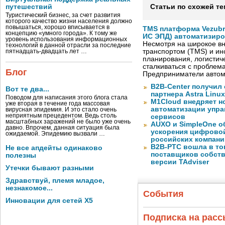
путешествий
Статьи по схожей те
Туристический бизнес, за счет развития
которого качество жизни населения должно
повышаться, хорошо вписывается в
TMS платформа Vezubr
концепцию «умного города». К тому же
ИС ЭПД) автоматизиро
уровень использования информационных
Несмотря на широкое в
технологий в данной отрасли за последние
транспортом (TMS) и ин
пятнадцать-двадцать лет …
планирования, логистич
сталкиваться с проблем
Блог
Предприниматели автом
B2B-Center получил 
Вот те два...
партнера Astra Linux
Поводом для написания этого блога стала
M1Cloud внедряет н
уже вторая в течение года массовая
автоматизации упра
вирусная эпидемия. И это стало очень
неприятным прецедентом. Ведь столь
сервисов
масштабных заражений не было уже очень
AUXO и SimpleOne о
давно. Впрочем, данная ситуация была
ускорения цифрово
ожидаемой. Эпидемию вызвали …
российских компани
B2B-РТС вошла в то
Не все апдейты одинаково
поставщиков собст
полезны
версии TAdviser
Утечки бывают разными
Здравствуй, племя младое,
незнакомое...
События
Инновации для сетей X5
Подписка на рас