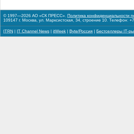
© 1997—2026 АО «СК ПРЕСС».
Политика конфиденциальности п
109147 г. Москва, ул. Марксистская, 34, строение 10. Телефон: +7
ITRN
|
IT Channel News
|
itWeek
|
Byte/Россия
|
Бестселлеры IT-ры