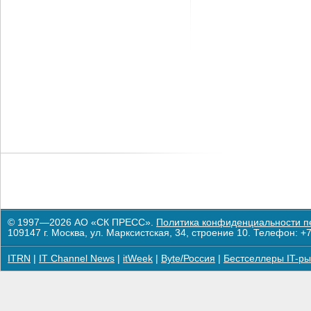
© 1997—2026 АО «СК ПРЕСС».
Политика конфиденциальности п
109147 г. Москва, ул. Марксистская, 34, строение 10. Телефон: +7
ITRN
|
IT Channel News
|
itWeek
|
Byte/Россия
|
Бестселлеры IT-ры