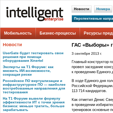
Новости
Номера
Перспективные напр
Мобильность
Бизнес-процессы
Ресурсы пред
Новости
ГАС «Выборы» г
UserGate будет тестировать свои
3 сентября 2013 г.
решения при помощи
оборудования Xinertel
Главный конструктор г
провел заседание конс
Эксперты на Т1 Форуме: как
множить ИИ-возможности,
к проведению Единого д
сокращая риски
В ходе Единого дня го
Российское ПО виртуализации и
инфраструктурное ПО — наиболее
Российской Федерации.
востребованные направления для
113 714 кандидатов.
тестирования
На Т1 Форуме вывели формулу
Как отметил Денис Све
эффективности ИТ с точки зрения
в проведении избирате
бизнеса: меньше тратить, больше
тренировок основные п
зарабатывать