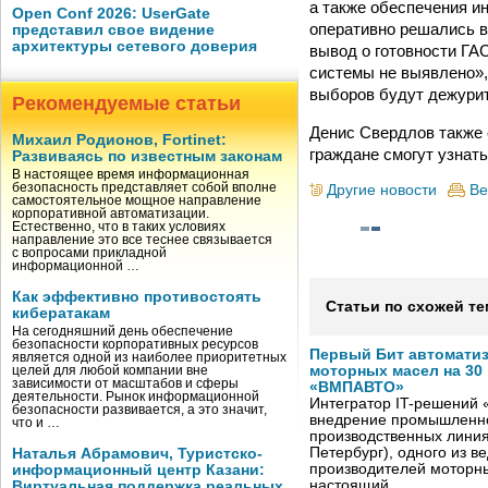
а также обеспечения и
Open Conf 2026: UserGate
оперативно решались в
представил свое видение
архитектуры сетевого доверия
вывод о готовности ГА
системы не выявлено»,
выборов будут дежури
Рекомендуемые статьи
Денис Свердлов также 
Михаил Родионов, Fortinet:
граждане смогут узнать 
Развиваясь по известным законам
В настоящее время информационная
безопасность представляет собой вполне
Другие новости
Ве
самостоятельное мощное направление
корпоративной автоматизации.
Естественно, что в таких условиях
направление это все теснее связывается
с вопросами прикладной
информационной …
Как эффективно противостоять
Статьи по схожей те
кибератакам
На сегодняшний день обеспечение
безопасности корпоративных ресурсов
Первый Бит автомати
является одной из наиболее приоритетных
моторных масел на 30
целей для любой компании вне
зависимости от масштабов и сферы
«ВМПАВТО»
деятельности. Рынок информационной
Интегратор IT-решений
безопасности развивается, а это значит,
внедрение промышленно
что и …
производственных лини
Петербург), одного из в
Наталья Абрамович, Туристско-
производителей моторны
информационный центр Казани:
настоящий …
Виртуальная поддержка реальных