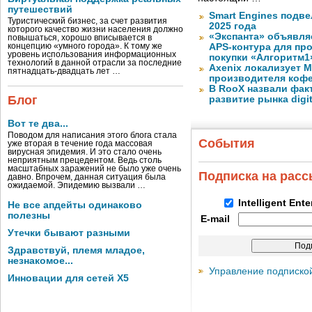
путешествий
Smart Engines подве
Туристический бизнес, за счет развития
2025 года
которого качество жизни населения должно
«Экспанта» объявля
повышаться, хорошо вписывается в
концепцию «умного города». К тому же
APS-контура для пр
уровень использования информационных
покупки «Алгоритм1
технологий в данной отрасли за последние
Axenix локализует 
пятнадцать-двадцать лет …
производителя коф
В RooX назвали фак
Блог
развитие рынка digita
Вот те два...
Поводом для написания этого блога стала
События
уже вторая в течение года массовая
вирусная эпидемия. И это стало очень
неприятным прецедентом. Ведь столь
масштабных заражений не было уже очень
Подписка на рас
давно. Впрочем, данная ситуация была
ожидаемой. Эпидемию вызвали …
Intelligent Ent
Не все апдейты одинаково
полезны
E-mail
Утечки бывают разными
Здравствуй, племя младое,
незнакомое...
Управление подписко
Инновации для сетей X5