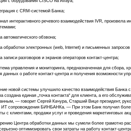
ция с обрудования CISCO на Avaya;
еграция с CRM-системой Банка;
нал интерактивного речевого взаимодействия IVR, произвела и
темами;
а автоматического обзвона;
 обработки электронных (web, Internet) и письменных запросов
а записи разговоров и экранов операторов контакт-центра;
тема управления и мониторинга, предназначенная для сбора, х
я данных о работе контакт-центра и получения возможности уп
ние новой системы улучшило качество взаимодействия Банка с
а создана единая „точка контакта“ для клиента, а его обслужив
нным, — говорит Сергей Качура, Старший Вице президент, рук
и ИТ сопровождения БИНБАНКа. — При этом Банк получил бол
ты с клиентами, продажи услуг и проведения маркетинговых акц
рению Центра обработки данных мы сумели более грамотно рас
 серьезно оптимизировать свои затраты на работу контакт-цент