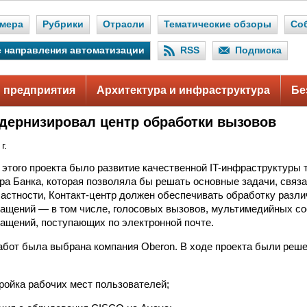
мера
Рубрики
Отрасли
Тематические обзоры
Со
 направления автоматизации
RSS
Подписка
 предприятия
Архитектура и инфраструктура
Бе
дернизировал центр обработки вызовов
г.
этого проекта было развитие качественной IT-инфраструктуры
тра Банка, которая позволяла бы решать основные задачи, связа
частности, Контакт-центр должен обеспечивать обработку разл
ащений — в том числе, голосовых вызовов, мультимедийных со
ащений, поступающих по электронной почте.
абот была выбрана компания Oberon. В ходе проекта были ре
ройка рабочих мест пользователей;