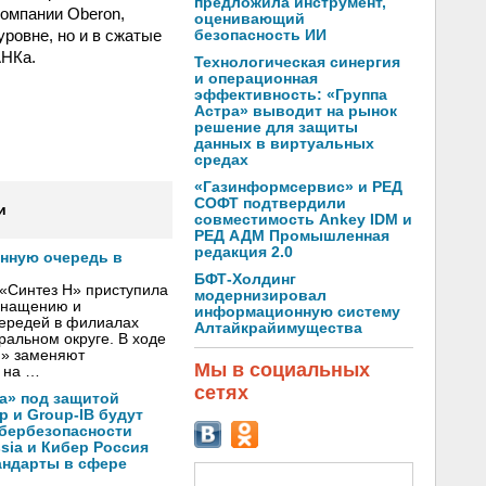
предложила инструмент,
компании Oberon,
оценивающий
ровне, но и в сжатые
безопасность ИИ
АНКа.
Технологическая синергия
и операционная
эффективность: «Группа
Астра» выводит на рынок
решение для защиты
данных в виртуальных
средах
«Газинформсервис» и РЕД
СОФТ подтвердили
и
совместимость Ankey IDM и
РЕД АДМ Промышленная
редакция 2.0
онную очередь в
БФТ-Холдинг
«Синтез Н» приступила
модернизировал
оснащению и
информационную систему
чередей в филиалах
Алтайкрайимущества
альном округе. В ходе
Н» заменяют
Мы в социальных
 на …
сетях
а» под защитой
p и Group-IB будут
ибербезопасности
ssia и Кибер Россия
андарты в сфере