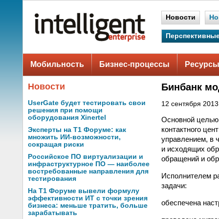
Новости
Но
Перспективные
Мобильность
Бизнес-процессы
Ресурсы
Новости
Бинбанк мо
UserGate будет тестировать свои
12 сентября 2013 
решения при помощи
оборудования Xinertel
Основной целью 
контактного цен
Эксперты на Т1 Форуме: как
множить ИИ-возможности,
управлением, в 
сокращая риски
и исходящих обр
Российское ПО виртуализации и
обращений и обр
инфраструктурное ПО — наиболее
востребованные направления для
Исполнителем р
тестирования
задачи:
На Т1 Форуме вывели формулу
эффективности ИТ с точки зрения
обеспечена наст
бизнеса: меньше тратить, больше
зарабатывать