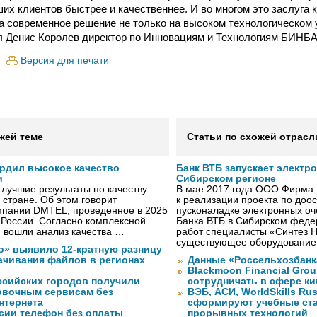
их клиентов быстрее и качественнее. И во многом это заслуга 
а современное решение не только на высоком технологическом у
л Денис Королев директор по Инновациям и Технологиям БИНБ
Версия для печати
жей теме
Статьи по схожей отрасл
рдил высокое качество
Банк ВТБ запускает электр
и
Сибирском регионе
лучшие результаты по качеству
В мае 2017 года ООО Фирма 
 стране. Об этом говорит
к реализации проекта по до
мпании DMTEL, проведенное в 2025
пусконаладке электронных о
х России. Согласно комплексной
Банка ВТБ в Сибирском федер
ю вошли анализ качества …
работ специалисты «Синтез 
существующее оборудование
о» выявило 12-кратную разницу
качивания файлов в регионах
Данные «Россельхозбанк
Blackmoon Financial Grou
ссийских городов получили
сотрудничать в сфере к
ковочным сервисам без
ВЭБ, АСИ, WorldSkills Ru
нтернета
сформируют учебные ст
сии телефон без оплаты
прорывных технологий