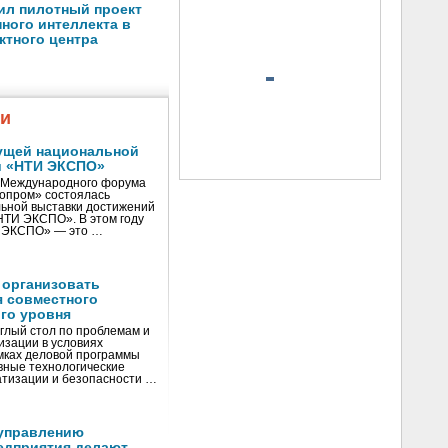
ил пилотный проект
ного интеллекта в
ктного центра
жи
ущей национальной
и «НТИ ЭКСПО»
V Международного форума
нопром» состоялась
ьной выставки достижений
«НТИ ЭКСПО». В этом году
И ЭКСПО» — это …
 организовать
я совместного
го уровня
глый стол по проблемам и
зации в условиях
мках деловой программы
вные технологические
тизации и безопасности …
управлению
едприятия делают