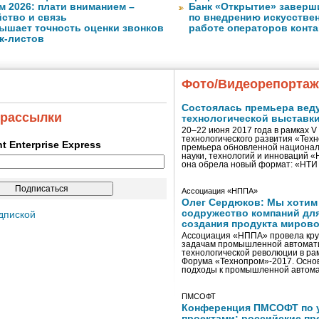
м 2026: плати вниманием –
Банк «Открытие» заверш
ство и связь
по внедрению искусствен
ышает точность оценки звонков
работе операторов конта
к-листов
Фото/Видеорепорта
Состоялась премьера вед
 рассылки
технологической выставк
20–22 июня 2017 года в рамках 
технологического развития «Тех
ent Enterprise Express
премьера обновленной национал
науки, технологий и инноваций 
она обрела новый формат: «НТ
Ассоциация «НППА»
Олег Сердюков: Мы хотим
содружество компаний дл
дпиской
создания продукта мирово
Ассоциация «НППА» провела кру
задачам промышленной автомати
технологической революции в ра
Форума «Технопром»-2017. Осно
подходы к промышленной автома
ПМСОФТ
Конференция ПМСОФТ по 
проектами: российские пр