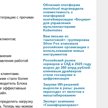
Облачная платформа
moncloud подтвердила
совместимость с
платформой
нтеграцию с прочими
контейнеризации «Боцман»
для управления
мультикластерами
Kubernetes
Вам письмо из
 клиентов;
«налоговой»: группировка
Silver Fox атаковала
российские организации с
использованием новых
инструментов
ранения
равления работой
Российский рынок
серверов и СХД в 2025 году
вырос до 280 млрд рублей:
ключевым драйвером
 клиентами.
стали госзакупки и
ание стало более
цифровизация
оводитель Блока
Закупки ИИ-решений
ее эффективные
выросли в разы: рынок
переходит от пилотов к
ий».
масштабированию
пределить нагрузку
Эксперт компании
«Газинформсервис»
ра. Теперь мы можем