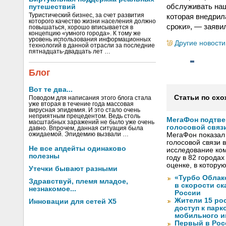
обслуживать наш
путешествий
Туристический бизнес, за счет развития
которая внедрил
которого качество жизни населения должно
сроки», — заяви
повышаться, хорошо вписывается в
концепцию «умного города». К тому же
уровень использования информационных
Другие новости
технологий в данной отрасли за последние
пятнадцать-двадцать лет …
Блог
Вот те два...
Статьи по схо
Поводом для написания этого блога стала
уже вторая в течение года массовая
вирусная эпидемия. И это стало очень
неприятным прецедентом. Ведь столь
МегаФон подтве
масштабных заражений не было уже очень
голосовой связ
давно. Впрочем, данная ситуация была
ожидаемой. Эпидемию вызвали …
МегаФон показал 
голосовой связи в
Не все апдейты одинаково
исследование ко
полезны
году в 82 города
оценке, в котору
Утечки бывают разными
«Турбо Облак
Здравствуй, племя младое,
в скорости с
незнакомое...
России
Жители 15 ро
Инновации для сетей X5
доступ к пар
мобильного и
Первый в Рос