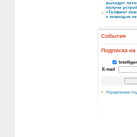
выходит лето
получи устрой
«Телфин» пов
с помощью че
События
Подписка на
Intellig
E-mail
Управление по