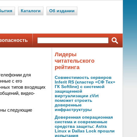
бытия
Каталоги
Об издании
зопасность
Лидеры
читательского
рейтинга
 телефонии для
Совместимость серверов
нные с его
Inferit RS (кластер «СФ Тех»
ичных типов входящих
ГК Softline) с системой
защищенной
общений, видео-
виртуализации zVirt
поможет строить
доверенные
шены следующие
инфраструктуры
Доверенная операционная
система и современные
средства защиты: Astra
Linux и Dallas Lock прошли
испытания