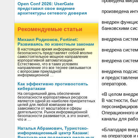
проведена мигра
Open Conf 2026: UserGate
представил свое видение
произведена инт
архитектуры сетевого доверия
внедрен функцио
банковскими сис
Рекомендуемые статьи
внедрена систем
Михаил Родионов, Fortinet:
Развиваясь по известным законам
внедрена система
В настоящее время информационная
безопасность представляет собой вполне
самостоятельное мощное направление
внедрена систем
корпоративной автоматизации.
Естественно, что в таких условиях
направление это все теснее связывается
внедрена подсис
с вопросами прикладной
информационной …
и предоставлени
операторов.
Как эффективно противостоять
кибератакам
«В целом внедре
На сегодняшний день обеспечение
безопасности корпоративных ресурсов
В частности, был
является одной из наиболее приоритетных
целей для любой компании вне
персонифицирова
зависимости от масштабов и сферы
Операционного 
деятельности. Рынок информационной
безопасности развивается, а это значит,
каналы для рабо
что и …
Наталья Абрамович, Туристско-
«Благодаря внед
информационный центр Казани:
на операторов и
Виртуальная поддержка реальных