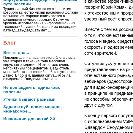
в качестве эффективно
путешествий
говорит Юрий Хомяк, д
Туристический бизнес, за счет развития
к отечественным прогр
которого качество жизни населения должно
повышаться, хорошо вписывается в
уверенный рост спроса
концепцию «умного города». К тому же
уровень использования информационных
технологий в данной отрасли за последние
Вместе с тем на росси
пятнадцать-двадцать лет …
о том, что качественн
голоса и видео, средс
Блог
скорость и одновремен
сотен зрителей.
Вот те два...
Поводом для написания этого блога стала
уже вторая в течение года массовая
Ситуация усугубляетс
вирусная эпидемия. И это стало очень
неприятным прецедентом. Ведь столь
представленных на рын
масштабных заражений не было уже очень
отечественного рынка,
давно. Впрочем, данная ситуация была
ожидаемой. Эпидемию вызвали …
вебинаров (односторон
для видеоконференций 
Не все апдейты одинаково
полезны
в принципе не предназн
не способны обеспечи
Утечки бывают разными
друг с другом.
Здравствуй, племя младое,
незнакомое...
К концу первого полуг
Инновации для сетей X5
с использованием VoIP
Эдвардом Сноуденом и