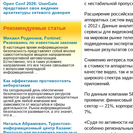
с нестабильной пропус
Open Conf 2026: UserGate
представил свое видение
архитектуры сетевого доверия
Расширение российског
аппаратных систем вид
с 2012 г. Данные анали
Рекомендуемые статьи
сервисы для видеокон
на мировом рынке телек
Михаил Родионов, Fortinet:
Развиваясь по известным законам
подведенным экспертам
В настоящее время информационная
меньше результатов со
безопасность представляет собой вполне
самостоятельное мощное направление
корпоративной автоматизации.
Снижению интереса пок
Естественно, что в таких условиях
в стоимости аппаратны
направление это все теснее связывается
с вопросами прикладной
качестве видео, так и
информационной …
широкого спектра зада
Как эффективно противостоять
приложений.
кибератакам
На сегодняшний день обеспечение
По данным компании SP
безопасности корпоративных ресурсов
является одной из наиболее приоритетных
проявили: финансовый
целей для любой компании вне
зависимости от масштабов и сферы
сектор — 21%, корпор
деятельности. Рынок информационной
7%.
безопасности развивается, а это значит,
что и …
«Судя по активности н
Наталья Абрамович, Туристско-
особенно региональных
информационный центр Казани:
Виртуальная поддержка реальных