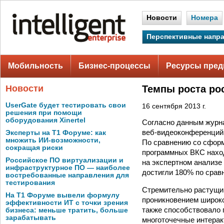
Новости
Номера
Перспективные напр
Мобильность
Бизнес-процессы
Ресурсы пред
Новости
Темпы роста ро
UserGate будет тестировать свои
16 сентября 2013 г.
решения при помощи
оборудования Xinertel
Согласно данным журна
веб-видеоконференций 
Эксперты на Т1 Форуме: как
множить ИИ-возможности,
По сравнению со сфор
сокращая риски
программных ВКС наход
Российское ПО виртуализации и
на экспертном анализе 
инфраструктурное ПО — наиболее
достигли 180% по срав
востребованные направления для
тестирования
Стремительно растущи
На Т1 Форуме вывели формулу
проникновением широко
эффективности ИТ с точки зрения
также способствовало 
бизнеса: меньше тратить, больше
зарабатывать
многоточечные интерак