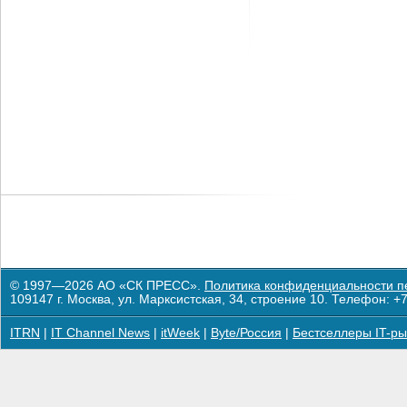
© 1997—2026 АО «СК ПРЕСС».
Политика конфиденциальности п
109147 г. Москва, ул. Марксистская, 34, строение 10. Телефон: +7
ITRN
|
IT Channel News
|
itWeek
|
Byte/Россия
|
Бестселлеры IT-ры