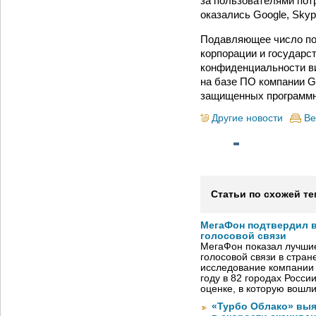
за пользователями пот
оказались Google, Skype
Подавляющее число по
корпорации и государс
конфиденциальности ви
на базе ПО компании Go
защищенных программн
Другие новости
Ве
Статьи по схожей те
МегаФон подтвердил в
голосовой связи
МегаФон показал лучшие
голосовой связи в стран
исследование компании
году в 82 городах Росси
оценке, в которую вошл
«Турбо Облако» выя