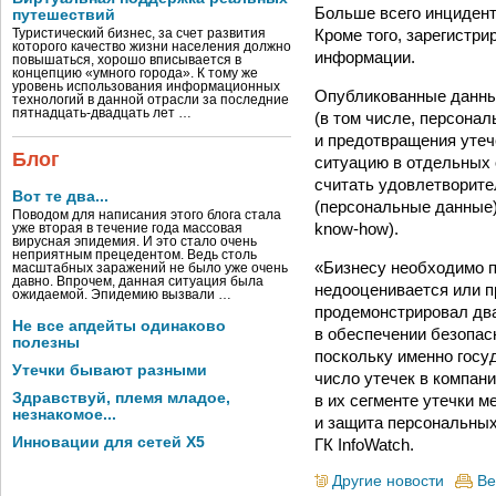
Больше всего инцидент
путешествий
Кроме того, зарегистр
Туристический бизнес, за счет развития
которого качество жизни населения должно
информации.
повышаться, хорошо вписывается в
концепцию «умного города». К тому же
уровень использования информационных
Опубликованные данны
технологий в данной отрасли за последние
пятнадцать-двадцать лет …
(в том числе, персона
и предотвращения утеч
Блог
ситуацию в отдельных 
считать удовлетворите
Вот те два...
(персональные данные)
Поводом для написания этого блога стала
know-how).
уже вторая в течение года массовая
вирусная эпидемия. И это стало очень
неприятным прецедентом. Ведь столь
«Бизнесу необходимо п
масштабных заражений не было уже очень
давно. Впрочем, данная ситуация была
недооценивается или п
ожидаемой. Эпидемию вызвали …
продемонстрировал два
Не все апдейты одинаково
в обеспечении безопас
полезны
поскольку именно госу
Утечки бывают разными
число утечек в компани
Здравствуй, племя младое,
в их сегменте утечки м
незнакомое...
и защита персональных
Инновации для сетей X5
ГК InfoWatch.
Другие новости
Ве