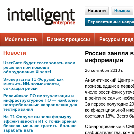
Новости
Номера
Перспективные напр
Мобильность
Бизнес-процессы
Ресурсы пред
Новости
Россия заняла в
информации
UserGate будет тестировать свои
решения при помощи
26 сентября 2013 г.
оборудования Xinertel
Эксперты на Т1 Форуме: как
Аналитический Центр к
множить ИИ-возможности,
произошедших в первой
сокращая риски
число российских утече
Российское ПО виртуализации и
в рейтинге самых неб
инфраструктурное ПО — наиболее
За первое полугодие 2
востребованные направления для
тестирования
конфиденциальной инфо
составил 18%. Всего б
На Т1 Форуме вывели формулу
эффективности ИТ с точки зрения
бизнеса: меньше тратить, больше
Обнародованный в СМИ
зарабатывать
разбирательства, комп