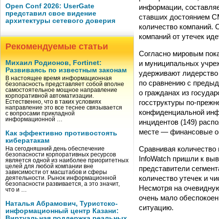
Open Conf 2026: UserGate
информации, составляе
представил свое видение
ставших достоянием С
архитектуры сетевого доверия
количество компаний. 
компаний от утечек иде
Рекомендуемые статьи
Согласно мировым пока
и муниципальных учреж
Михаил Родионов, Fortinet:
Развиваясь по известным законам
удерживают лидерство 
В настоящее время информационная
по сравнению с предыд
безопасность представляет собой вполне
самостоятельное мощное направление
о гражданах из государ
корпоративной автоматизации.
госструктуры по-прежн
Естественно, что в таких условиях
направление это все теснее связывается
конфиденциальной инф
с вопросами прикладной
информационной …
инцидентов (149) распо
месте — финансовые ор
Как эффективно противостоять
кибератакам
Сравнивая количество 
На сегодняшний день обеспечение
безопасности корпоративных ресурсов
InfoWatch пришли к выв
является одной из наиболее приоритетных
целей для любой компании вне
представители сегмента
зависимости от масштабов и сферы
количество утечек и ч
деятельности. Рынок информационной
безопасности развивается, а это значит,
Несмотря на очевидную
что и …
очень мало обеспокоен
Наталья Абрамович, Туристско-
ситуацию.
информационный центр Казани:
Виртуальная поддержка реальных