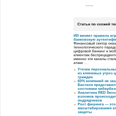
Статьи по схожей те
ИИ меняет правила иг
банковскую аутентиф
Финансовый сектор оказ
технологического парадо
цифровой банкинг и мо
клиентам беспрецедентн
именно эти каналы стал
атаки …
Утечки персональны
из ключевых угроз 
граждан
60% компаний не за
Бастион представил
состоянии кибербез
Аналитика RED Secur
взломов происходит
подрядчиков
Рост фишинга — это
масштабирования ат
защиты