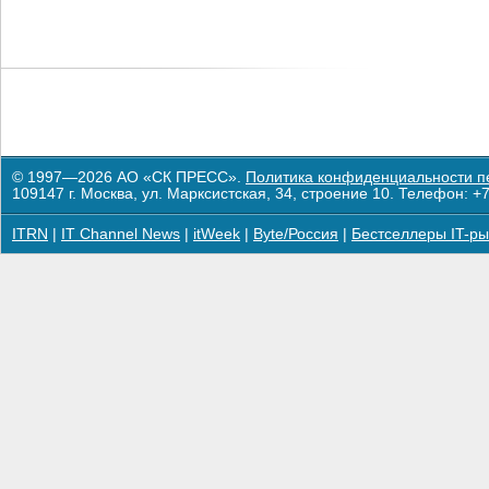
© 1997—2026 АО «СК ПРЕСС».
Политика конфиденциальности п
109147 г. Москва, ул. Марксистская, 34, строение 10. Телефон: +7
ITRN
|
IT Channel News
|
itWeek
|
Byte/Россия
|
Бестселлеры IT-ры