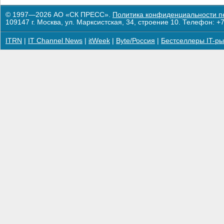
© 1997—2026 АО «СК ПРЕСС».
Политика конфиденциальности п
109147 г. Москва, ул. Марксистская, 34, строение 10. Телефон: +7
ITRN
|
IT Channel News
|
itWeek
|
Byte/Россия
|
Бестселлеры IT-ры