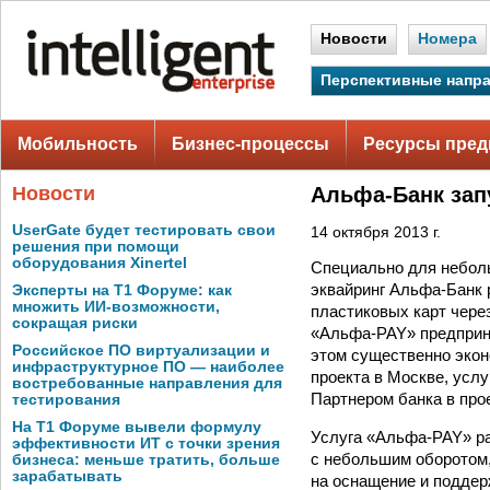
Новости
Номера
Перспективные напр
Мобильность
Бизнес-процессы
Ресурсы пред
Новости
Альфа-Банк зап
UserGate будет тестировать свои
14 октября 2013 г.
решения при помощи
оборудования Xinertel
Специально для неболь
эквайринг Альфа-Банк 
Эксперты на Т1 Форуме: как
множить ИИ-возможности,
пластиковых карт чере
сокращая риски
«Альфа-PAY» предприни
Российское ПО виртуализации и
этом существенно экон
инфраструктурное ПО — наиболее
проекта в Москве, услу
востребованные направления для
Партнером банка в про
тестирования
На Т1 Форуме вывели формулу
Услуга «Альфа-PAY» ра
эффективности ИТ с точки зрения
с небольшим оборотом,
бизнеса: меньше тратить, больше
зарабатывать
на оснащение и поддерж