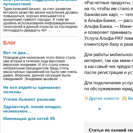
«Расчетные продукты, 
путешествий
на то, чтобы им стало 
Туристический бизнес, за счет развития
которого качество жизни населения должно
банковских карт, — те
повышаться, хорошо вписывается в
в Альфа-Банке, — расс
концепцию «умного города». К тому же
уровень использования информационных
Альфа-Банка. — Мини-
технологий в данной отрасли за последние
пятнадцать-двадцать лет …
и позволяет принимать
Услуга Альфа-PAY помо
Блог
клиентскую базу и раз
Вот те два...
Для работы мобильного
Поводом для написания этого блога стала
интернет, так как мини
уже вторая в течение года массовая
вирусная эпидемия. И это стало очень
а кассовый чек предос
неприятным прецедентом. Ведь столь
после регистрации и ус
масштабных заражений не было уже очень
давно. Впрочем, данная ситуация была
ожидаемой. Эпидемию вызвали …
Для подключения услу
Не все апдейты одинаково
по обслуживанию юридич
полезны
Другие новости
Ве
Утечки бывают разными
Здравствуй, племя младое,
незнакомое...
Инновации для сетей X5
Статьи по схожей те