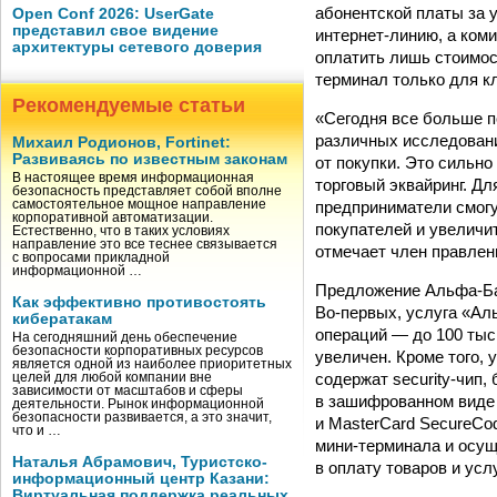
абонентской платы за 
Open Conf 2026: UserGate
представил свое видение
интернет-линию, а ком
архитектуры сетевого доверия
оплатить лишь стоимос
терминал только для к
Рекомендуемые статьи
«Сегодня все больше п
различных исследовани
Михаил Родионов, Fortinet:
Развиваясь по известным законам
от покупки. Это сильн
В настоящее время информационная
торговый эквайринг. Д
безопасность представляет собой вполне
предприниматели смогу
самостоятельное мощное направление
корпоративной автоматизации.
покупателей и увеличи
Естественно, что в таких условиях
направление это все теснее связывается
отмечает член правлен
с вопросами прикладной
информационной …
Предложение Альфа-Ба
Как эффективно противостоять
Во-первых, услуга «А
кибератакам
операций — до 100 тыс.
На сегодняшний день обеспечение
безопасности корпоративных ресурсов
увеличен. Кроме того,
является одной из наиболее приоритетных
содержат security-чип
целей для любой компании вне
зависимости от масштабов и сферы
в зашифрованном виде и
деятельности. Рынок информационной
безопасности развивается, а это значит,
и MasterCard SecureCo
что и …
мини-терминала и осущ
Наталья Абрамович, Туристско-
в оплату товаров и услу
информационный центр Казани:
Виртуальная поддержка реальных