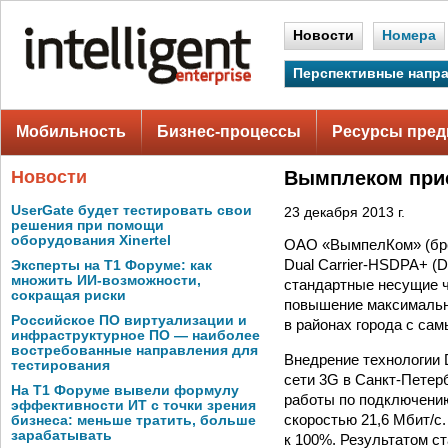
Новости
Номера
Перспективные напр
Мобильность
Бизнес-процессы
Ресурсы пред
Новости
Вымплеком прис
UserGate будет тестировать свои
23 декабря 2013 г.
решения при помощи
оборудования Xinertel
ОАО «ВымпелКом» (брен
Dual Carrier-HSDPA+ (
Эксперты на Т1 Форуме: как
множить ИИ-возможности,
стандартные несущие ч
сокращая риски
повышение максимально
Российское ПО виртуализации и
в районах города с са
инфраструктурное ПО — наиболее
востребованные направления для
Внедрение технологии
тестирования
сети 3G в Санкт-Петер
На Т1 Форуме вывели формулу
работы по подключению
эффективности ИТ с точки зрения
скоростью 21,6 Мбит/c.
бизнеса: меньше тратить, больше
зарабатывать
к 100%. Результатом с