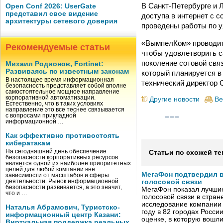
В Санкт-Петербурге и 
Open Conf 2026: UserGate
представил свое видение
доступа в интернет с 
архитектуры сетевого доверия
проведены работы по ул
«ВымпелКом» проводит 
Рекомендуемые статьи
чтобы удовлетворить с
поколение сотовой свя
Михаил Родионов, Fortinet:
Развиваясь по известным законам
который планируется в
В настоящее время информационная
технический директор
безопасность представляет собой вполне
самостоятельное мощное направление
корпоративной автоматизации.
Другие новости
Ве
Естественно, что в таких условиях
направление это все теснее связывается
с вопросами прикладной
информационной …
Как эффективно противостоять
кибератакам
На сегодняшний день обеспечение
Статьи по схожей те
безопасности корпоративных ресурсов
является одной из наиболее приоритетных
целей для любой компании вне
МегаФон подтвердил в
зависимости от масштабов и сферы
деятельности. Рынок информационной
голосовой связи
безопасности развивается, а это значит,
МегаФон показал лучшие
что и …
голосовой связи в стран
исследование компании
Наталья Абрамович, Туристско-
году в 82 городах Росси
информационный центр Казани:
оценке, в которую вошл
Виртуальная поддержка реальных