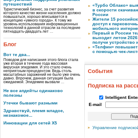
путешествий
«Турбо Облако» выя
Туристический бизнес, за счет развития
в скорости скачива
которого качество жизни населения должно
России
повышаться, хорошо вписывается в
Жители 15 российск
концепцию «умного города». К тому же
доступ к парковочн
уровень использования информационных
технологий в данной отрасли за последние
мобильного интерне
пятнадцать-двадцать лет …
Первый в России те
выходит летом 2026
получи устройство 
Блог
«Телфин» повышает 
с помощью чек-лист
Вот те два...
Поводом для написания этого блога стала
уже вторая в течение года массовая
вирусная эпидемия. И это стало очень
События
неприятным прецедентом. Ведь столь
масштабных заражений не было уже очень
давно. Впрочем, данная ситуация была
ожидаемой. Эпидемию вызвали …
Подписка на рас
Не все апдейты одинаково
полезны
Intelligent Ent
Утечки бывают разными
E-mail
Здравствуй, племя младое,
незнакомое...
Инновации для сетей X5
Управление подписко