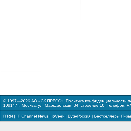
© 1997—2026 АО «СК ПРЕСС».
Политика конфиденциальности п
109147 г. Москва, ул. Марксистская, 34, строение 10. Телефон: +7
ITRN
|
IT Channel News
|
itWeek
|
Byte/Россия
|
Бестселлеры IT-ры