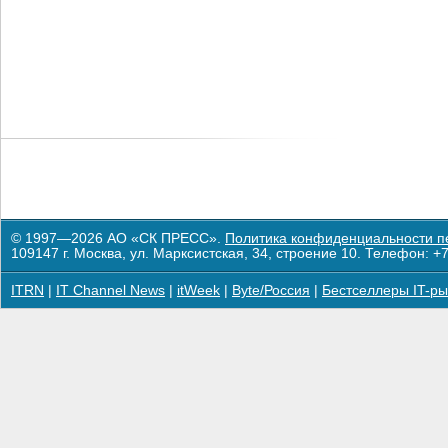
© 1997—2026 АО «СК ПРЕСС».
Политика конфиденциальности п
109147 г. Москва, ул. Марксистская, 34, строение 10. Телефон: +7
ITRN
|
IT Channel News
|
itWeek
|
Byte/Россия
|
Бестселлеры IT-ры