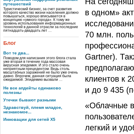
На сегодняш
путешествий
Туристический бизнес, за счет развития
в одном» ак
которого качество жизни населения должно
повышаться, хорошо вписывается в
концепцию «умного города». К тому же
исследования
уровень использования информационных
технологий в данной отрасли за последние
пятнадцать-двадцать лет …
70 млн. поль
Блог
профессиона
Вот те два...
Gartner). Та
Поводом для написания этого блога стала
уже вторая в течение года массовая
предполагаю
вирусная эпидемия. И это стало очень
неприятным прецедентом. Ведь столь
масштабных заражений не было уже очень
клиентов к 2
давно. Впрочем, данная ситуация была
ожидаемой. Эпидемию вызвали …
и до 9 435 (
Не все апдейты одинаково
полезны
Утечки бывают разными
«Облачные в
Здравствуй, племя младое,
незнакомое...
пользовател
Инновации для сетей X5
легкий и удо