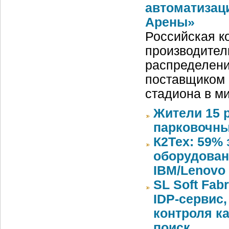
автоматизац
Арены»
Российская ко
производител
распределени
поставщиком 
стадиона в м
Жители 15 
парковочны
К2Тех: 59%
оборудован
IBM/Lenovo 
SL Soft Fab
IDP-сервис
контроля к
поиск