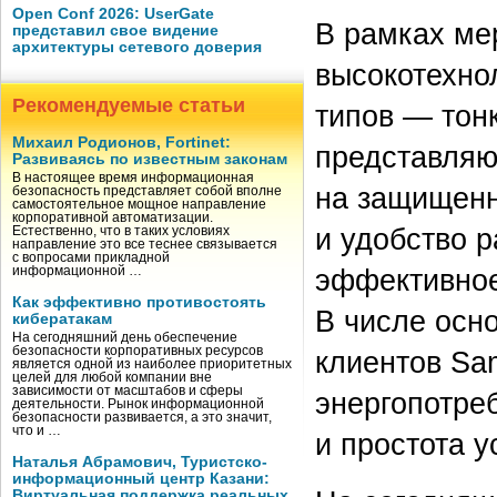
Open Conf 2026: UserGate
В рамках ме
представил свое видение
архитектуры сетевого доверия
высокотехно
Рекомендуемые статьи
типов — тон
Михаил Родионов, Fortinet:
представляю
Развиваясь по известным законам
В настоящее время информационная
на защищенн
безопасность представляет собой вполне
самостоятельное мощное направление
корпоративной автоматизации.
и удобство 
Естественно, что в таких условиях
направление это все теснее связывается
с вопросами прикладной
эффективное
информационной …
Как эффективно противостоять
В числе осн
кибератакам
На сегодняшний день обеспечение
безопасности корпоративных ресурсов
клиентов Sa
является одной из наиболее приоритетных
целей для любой компании вне
зависимости от масштабов и сферы
энергопотре
деятельности. Рынок информационной
безопасности развивается, а это значит,
что и …
и простота у
Наталья Абрамович, Туристско-
информационный центр Казани:
Виртуальная поддержка реальных