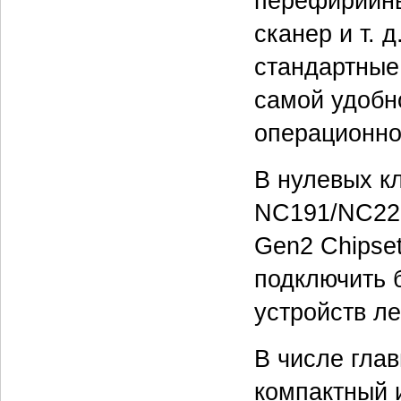
перефирийны
сканер и т. 
стандартные
самой удобн
операционно
В нулевых к
NC191/NC221
Gen2 Chipse
подключить 
устройств ле
В числе гла
компактный 