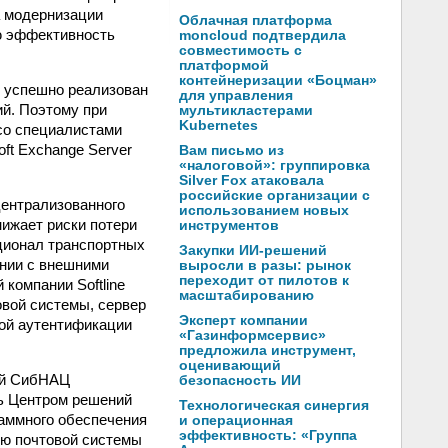
а модернизации
Облачная платформа
ю эффективность
moncloud подтвердила
совместимость с
платформой
контейнеризации «Боцман»
л успешно реализован
для управления
ий. Поэтому при
мультикластерами
Kubernetes
со специалистами
ft Exchange Server
Вам письмо из
«налоговой»: группировка
Silver Fox атаковала
российские организации с
ентрализованного
использованием новых
нижает риски потери
инструментов
ционал транспортных
Закупки ИИ-решений
ании с внешними
выросли в разы: рынок
переходит от пилотов к
компании Softline
масштабированию
овой системы, сервер
Эксперт компании
ной аутентификации
«Газинформсервис»
предложила инструмент,
оценивающий
ий СибНАЦ
безопасность ИИ
ь Центром решений
Технологическая синергия
раммного обеспечения
и операционная
эффективность: «Группа
ию почтовой системы