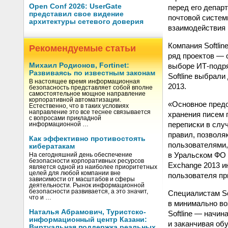
Open Conf 2026: UserGate
перед его депар
представил свое видение
почтовой систем
архитектуры сетевого доверия
взаимодействия 
Компания Softli
Рекомендуемые статьи
ряд проектов — 
выборе ИТ-подря
Михаил Родионов, Fortinet:
Развиваясь по известным законам
Softline выбрали
В настоящее время информационная
2013.
безопасность представляет собой вполне
самостоятельное мощное направление
корпоративной автоматизации.
«Основное предо
Естественно, что в таких условиях
направление это все теснее связывается
хранения писем 
с вопросами прикладной
переписки в слу
информационной …
правил, позволя
Как эффективно противостоять
пользователями,
кибератакам
в Уральском ФО 
На сегодняшний день обеспечение
безопасности корпоративных ресурсов
Exchange 2013 ин
является одной из наиболее приоритетных
целей для любой компании вне
пользователя пр
зависимости от масштабов и сферы
деятельности. Рынок информационной
безопасности развивается, а это значит,
Специалистам So
что и …
в минимально во
Наталья Абрамович, Туристско-
Softline — начи
информационный центр Казани:
и заканчивая об
Виртуальная поддержка реальных