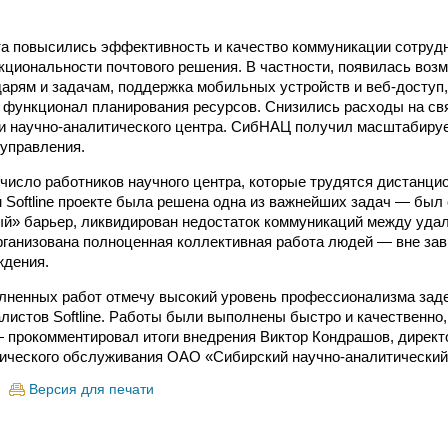
та повысились эффективность и качество коммуникации сотрудн
циональности почтового решения. В частности, появилась воз
дарям и задачам, поддержка мобильных устройств и веб-доступ,
функционал планирования ресурсов. Снизились расходы на св
и научно-аналитического центра. СибНАЦ получил масштабиру
 управления.
число работников научного центра, которые трудятся дистанцио
 Softline проекте была решена одна из важнейших задач — был 
й» барьер, ликвидирован недостаток коммуникаций между уда
рганизована полноценная коллективная работа людей — вне за
ждения.
лненных работ отмечу высокий уровень профессионализма зад
алистов Softline. Работы были выполнены быстро и качественно
 прокомментировал итоги внедрения Виктор Кондрашов, директ
ического обслуживания ОАО «Сибирский научно-аналитический
Версия для печати