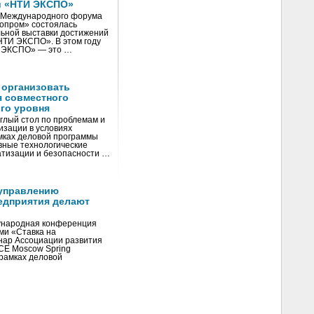
и «НТИ ЭКСПО»
V Международного форума
нопром» состоялась
ьной выставки достижений
«НТИ ЭКСПО». В этом году
И ЭКСПО» — это …
 организовать
я совместного
го уровня
глый стол по проблемам и
зации в условиях
мках деловой программы
вные технологические
тизации и безопасности …
управлению
едприятия делают
ународная конференция
ми «Ставка на
инар Ассоциации развития
CE Moscow Spring
рамках деловой