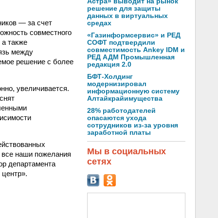
Астра» выводит на рынок
решение для защиты
данных в виртуальных
иков — за счет
средах
можность совместного
«Газинформсервис» и РЕД
 а также
СОФТ подтвердили
совместимость Ankey IDM и
язь между
РЕД АДМ Промышленная
емое решение с более
редакция 2.0
БФТ-Холдинг
модернизировал
нно, увеличивается.
информационную систему
снят
Алтайкрайимущества
ленными
28% работодателей
висимости
опасаются ухода
сотрудников из-за уровня
заработной платы
ействованных
Мы в социальных
, все наши пожелания
сетях
ор департамента
 центр».