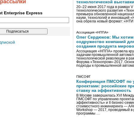
 рассылки
технологической выставк
20–22 июня 2017 года в рамках 
технологического развития «Тех
ent Enterprise Express
премьера обновленной национал
науки, технологий и инноваций 
она обрела новый формат: «НТ
Ассоциация «НППА»
Олег Сердюков: Мы хотим
содружество компаний дл
дпиской
создания продукта мирово
Ассоциация «НППА» провела кру
задачам промышленной автомати
технологической революции в ра
Форума «Технопром»-2017. Осно
подходы к промышленной автома
ПМСОФТ
Конференция ПМСОФТ по 
проектами: российские пр
ставку на эффективность
В Москве завершилась XVI Межд
ПМСОФТ по управлению проекта
эффективность» и II бизнес-сем
стоимостного инжиниринга — AA
Workshop — 2017, проводимый в 
программы …