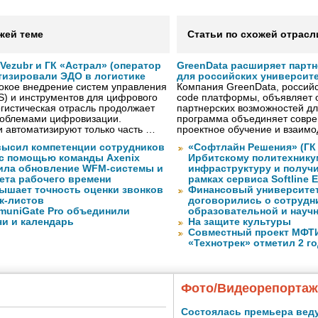
жей теме
Статьи по схожей отрасл
ezubr и ГК «Астрал» (оператор
GreenData расширяет парт
тизировали ЭДО в логистике
для российских университ
окое внедрение систем управления
Компания GreenData, российс
S) и инструментов для цифрового
code платформы, объявляет 
гистическая отрасль продолжает
партнерских возможностей дл
проблемами цифровизации.
программа объединяет совре
 автоматизируют только часть …
проектное обучение и взаимо
высил компетенции сотрудников
«Софтлайн Решения» (ГК S
 с помощью команды Axenix
Ирбитскому политехнику
ила обновление WFM-системы и
инфраструктуру и получ
ета рабочего времени
рамках сервиса Softline E
ышает точность оценки звонков
Финансовый университет
к-листов
договорились о сотрудн
muniGate Pro объединили
образовательной и науч
чи и календарь
На защите культуры
Совместный проект МФТИ 
«Технотрек» отметил 2 г
Фото/Видеорепорта
Состоялась премьера вед