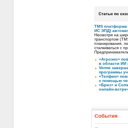
Статьи по схо
TMS платформа V
ИС ЭПД) автома
Несмотря на шир
транспортом (TM
планирования, ло
сталкиваться с 
Предприниматели
«Агроэко» по
в области ИИ
Verme заверш
программы уч
«Телфин» пов
с помощью че
«Бриз» и Com
онлайн-встре
События