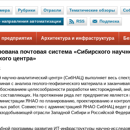
мера
Рубрики
Отрасли
Тематические обзоры
Со
 направления автоматизации
RSS
Подписка
 предприятия
Архитектура и инфраструктура
Бе
ована почтовая система «Сибирского научн
кого центра»
.
научно-аналитический центр» (СибНАЦ) выполняет весь спект
чиная с анализа геолого-геофизического материала и заканчивая
боснованием целесообразности разработки месторождений, ан
 составляющих. На протяжении ряда лет предприятие является
инистрации ЯНАО по планированию, проектированию и контрол
ных работ. Совместно с администрацией ЯНАО СибНАЦ ведет р
азодобывающей отрасли Западной Сибири и Российской Федера
бной программы развития ИТ-инфраструктуры научно-исследов