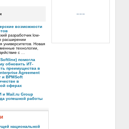
и
нерские возможности
етов
кий разработчик low-
о расширении
я университетов. Новая
менные технологии,
действие с …
oftline) помогла
му обновить ИТ-
ить преимущества в
nterprise Agreement
 и BPMSoft
ичестве в
ной сферах
и Mail.ru Group
ода успешной работы
жи
ущей национальной