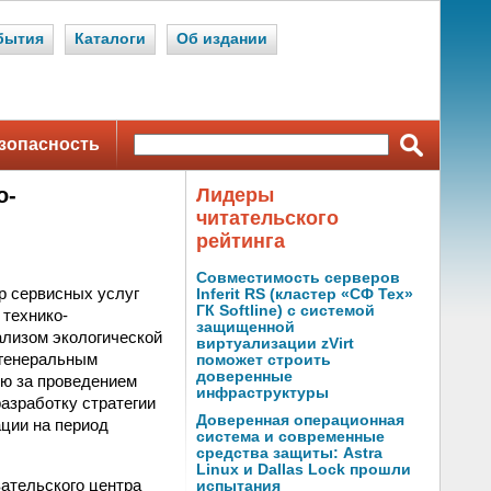
бытия
Каталоги
Об издании
зопасность
о-
Лидеры
читательского
рейтинга
Совместимость серверов
р сервисных услуг
Inferit RS (кластер «СФ Тех»
ГК Softline) с системой
 технико-
защищенной
ализом экологической
виртуализации zVirt
 генеральным
поможет строить
доверенные
ю за проведением
инфраструктуры
азработку стратегии
Доверенная операционная
ции на период
система и современные
средства защиты: Astra
Linux и Dallas Lock прошли
ательского центра
испытания