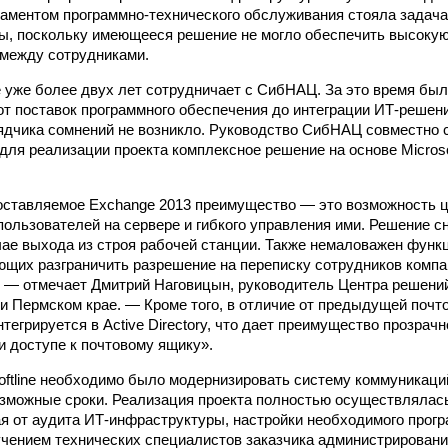
таментом программно-технического обслуживания стояла задач
ы, поскольку имеющееся решение не могло обеспечить высоку
между сотрудниками.
ne уже более двух лет сотрудничает с СибНАЦ. За это время бы
от поставок программного обеспечения до интеграции ИТ-решен
дчика сомнений не возникло. Руководство СибНАЦ совместно 
 для реализации проекта комплексное решение на основе Microso
ставляемое Exchange 2013 преимущество — это возможность ц
пользователей на сервере и гибкого управления ими. Решение с
чае выхода из строя рабочей станции. Также немаловажен функ
ющих разграничить разрешение на переписку сотрудников комп
 — отмечает Дмитрий Наговицын, руководитель Центра решений 
и Пермском крае. — Кроме того, в отличие от предыдущей почт
тегрируется в Active Directory, что дает преимущество прозрач
и доступе к почтовому ящику».
ftline необходимо было модернизировать систему коммуникац
зможные сроки. Реализация проекта полностью осуществлялас
ная от аудита ИТ-инфраструктуры, настройки необходимого прог
учением технических специалистов заказчика администрирован