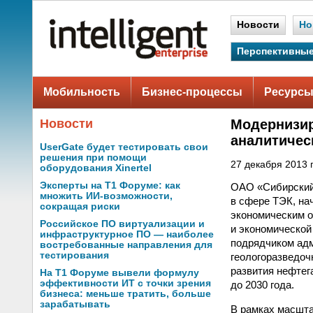
Новости
Но
Перспективные
Мобильность
Бизнес-процессы
Ресурсы
Новости
Модернизир
аналитичес
UserGate будет тестировать свои
решения при помощи
27 декабря 2013 г
оборудования Xinertel
Эксперты на Т1 Форуме: как
ОАО «Сибирский 
множить ИИ-возможности,
в сфере ТЭК, на
сокращая риски
экономическим о
Российское ПО виртуализации и
и экономической
инфраструктурное ПО — наиболее
подрядчиком адм
востребованные направления для
тестирования
геологоразведоч
развития нефтег
На Т1 Форуме вывели формулу
эффективности ИТ с точки зрения
до 2030 года.
бизнеса: меньше тратить, больше
зарабатывать
В рамках масшта