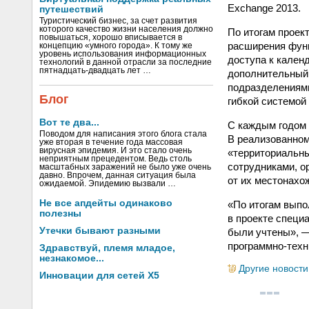
Exchange 2013.
путешествий
Туристический бизнес, за счет развития
которого качество жизни населения должно
По итогам проек
повышаться, хорошо вписывается в
расширения функ
концепцию «умного города». К тому же
уровень использования информационных
доступа к кален
технологий в данной отрасли за последние
пятнадцать-двадцать лет …
дополнительный 
подразделениям
Блог
гибкой системой
Вот те два...
С каждым годом 
Поводом для написания этого блога стала
В реализованном
уже вторая в течение года массовая
вирусная эпидемия. И это стало очень
«территориальны
неприятным прецедентом. Ведь столь
сотрудниками, о
масштабных заражений не было уже очень
давно. Впрочем, данная ситуация была
от их местонахо
ожидаемой. Эпидемию вызвали …
Не все апдейты одинаково
«По итогам выпо
полезны
в проекте специ
Утечки бывают разными
были учтены», —
программно-техн
Здравствуй, племя младое,
незнакомое...
Другие новости
Инновации для сетей X5