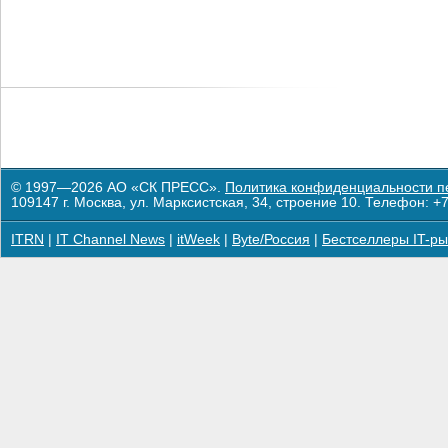
© 1997—2026 АО «СК ПРЕСС».
Политика конфиденциальности п
109147 г. Москва, ул. Марксистская, 34, строение 10. Телефон: +7
ITRN
|
IT Channel News
|
itWeek
|
Byte/Россия
|
Бестселлеры IT-ры