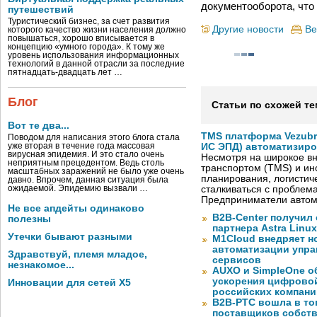
документооборота, что
путешествий
Туристический бизнес, за счет развития
Другие новости
Ве
которого качество жизни населения должно
повышаться, хорошо вписывается в
концепцию «умного города». К тому же
уровень использования информационных
технологий в данной отрасли за последние
пятнадцать-двадцать лет …
Блог
Статьи по схожей те
Вот те два...
TMS платформа Vezubr
Поводом для написания этого блога стала
уже вторая в течение года массовая
ИС ЭПД) автоматизиро
вирусная эпидемия. И это стало очень
Несмотря на широкое в
неприятным прецедентом. Ведь столь
транспортом (TMS) и ин
масштабных заражений не было уже очень
планирования, логистич
давно. Впрочем, данная ситуация была
ожидаемой. Эпидемию вызвали …
сталкиваться с проблем
Предприниматели автом
Не все апдейты одинаково
B2B-Center получил 
полезны
партнера Astra Linux
Утечки бывают разными
M1Cloud внедряет н
автоматизации упра
Здравствуй, племя младое,
сервисов
незнакомое...
AUXO и SimpleOne о
ускорения цифрово
Инновации для сетей X5
российских компани
B2B-РТС вошла в то
поставщиков собст