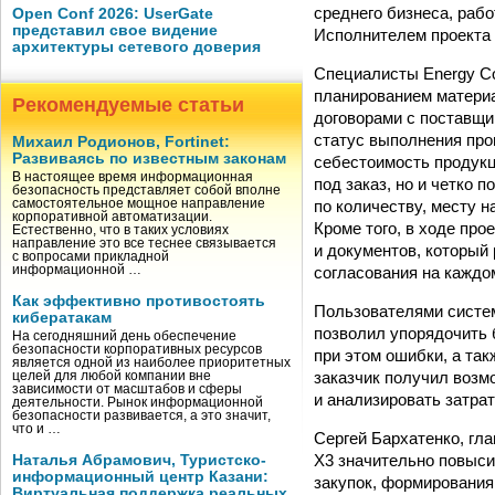
среднего бизнеса, раб
Open Conf 2026: UserGate
представил свое видение
Исполнителем проекта в
архитектуры сетевого доверия
Специалисты Energy Co
планированием материа
Рекомендуемые статьи
договорами с поставщи
статус выполнения про
Михаил Родионов, Fortinet:
Развиваясь по известным законам
себестоимость продукц
В настоящее время информационная
под заказ, но и четко 
безопасность представляет собой вполне
по количеству, месту н
самостоятельное мощное направление
корпоративной автоматизации.
Кроме того, в ходе пр
Естественно, что в таких условиях
направление это все теснее связывается
и документов, который
с вопросами прикладной
согласования на каждо
информационной …
Как эффективно противостоять
Пользователями систем
кибератакам
позволил упорядочить 
На сегодняшний день обеспечение
безопасности корпоративных ресурсов
при этом ошибки, а та
является одной из наиболее приоритетных
заказчик получил возм
целей для любой компании вне
зависимости от масштабов и сферы
и анализировать затрат
деятельности. Рынок информационной
безопасности развивается, а это значит,
что и …
Сергей Бархатенко, гл
X3 значительно повыси
Наталья Абрамович, Туристско-
информационный центр Казани:
закупок, формирования
Виртуальная поддержка реальных