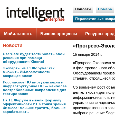
Новости
Номера
Перспективные напр
Мобильность
Бизнес-процессы
Ресурсы пред
Новости
«Прогресс-Экол
UserGate будет тестировать свои
15 января 2014 г.
решения при помощи
оборудования Xinertel
«Прогресс-Экология» з
и фильтровального обо
Эксперты на Т1 Форуме: как
множить ИИ-возможности,
Оборудованием произво
сокращая риски
станции, строящиеся р
Российское ПО виртуализации и
инфраструктурное ПО — наиболее
Со временем рост объе
востребованные направления для
деятельности для полу
тестирования
информационная систем
На Т1 Форуме вывели формулу
управления складскими
эффективности ИТ с точки зрения
производственного зак
бизнеса: меньше тратить, больше
зарабатывать
выбрано решение Sage 