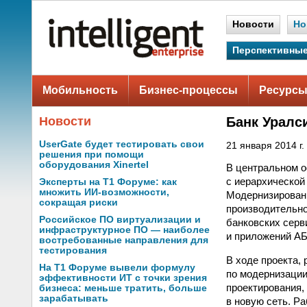
Новости
Но
Перспективные
Мобильность
Бизнес-процессы
Ресурсы
Новости
Банк Уралс
UserGate будет тестировать свои
21 января 2014 г.
решения при помощи
оборудования Xinertel
В центральном о
с иерархической
Эксперты на Т1 Форуме: как
множить ИИ-возможности,
Модернизирован
сокращая риски
производительно
Российское ПО виртуализации и
банковских серв
инфраструктурное ПО — наиболее
и приложений А
востребованные направления для
тестирования
В ходе проекта,
На Т1 Форуме вывели формулу
по модернизаци
эффективности ИТ с точки зрения
проектирования,
бизнеса: меньше тратить, больше
зарабатывать
в новую сеть. Р