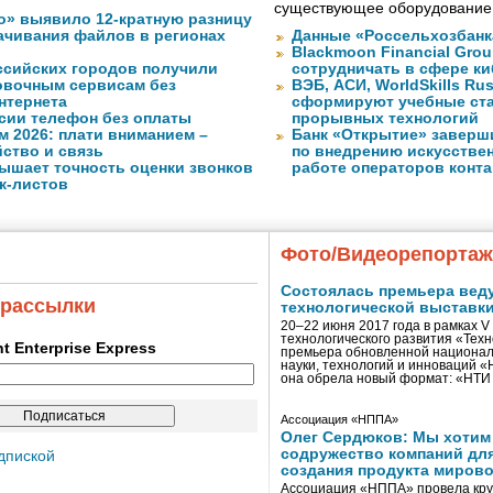
существующее оборудование
о» выявило 12-кратную разницу
качивания файлов в регионах
Данные «Россельхозбанк
Blackmoon Financial Grou
ссийских городов получили
сотрудничать в сфере к
ковочным сервисам без
ВЭБ, АСИ, WorldSkills Ru
нтернета
сформируют учебные ст
сии телефон без оплаты
прорывных технологий
м 2026: плати вниманием –
Банк «Открытие» заверш
ство и связь
по внедрению искусствен
ышает точность оценки звонков
работе операторов конта
к-листов
Фото/Видеорепорта
Состоялась премьера вед
 рассылки
технологической выставк
20–22 июня 2017 года в рамках 
технологического развития «Тех
ent Enterprise Express
премьера обновленной национал
науки, технологий и инноваций 
она обрела новый формат: «НТ
Ассоциация «НППА»
Олег Сердюков: Мы хотим
содружество компаний дл
дпиской
создания продукта мирово
Ассоциация «НППА» провела кру