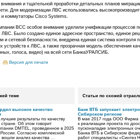
 внимания и тщательной проработки детальных планов миграци
сети. Для модернизации ЛВС использовались высокопроизводи
и коммутаторы Cisco Systems.
мпании BCC особое внимание уделили унификации процессов 
 ЛВС. Было создано единое адресное пространство, единое ре
и и сетевой безопасности, внедрена единая система контроля 
х устройств к ЛВС, а также прозрачная модель обеспечения ка
ных, голоса, видео) на всей сети БанкаУРАЛСИБ.
Версия для печати
жей теме
Статьи по схожей отрасл
рдил высокое качество
Банк ВТБ запускает электр
и
Сибирском регионе
лучшие результаты по качеству
В мае 2017 года ООО Фирма 
 стране. Об этом говорит
к реализации проекта по до
мпании DMTEL, проведенное в 2025
пусконаладке электронных о
х России. Согласно комплексной
Банка ВТБ в Сибирском федер
ю вошли анализ качества …
работ специалисты «Синтез 