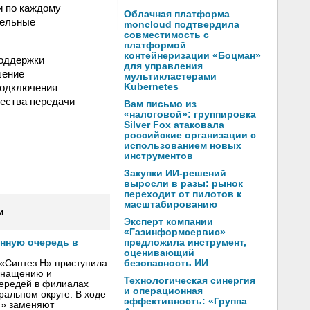
и по каждому
Облачная платформа
тельные
moncloud подтвердила
совместимость с
платформой
контейнеризации «Боцман»
поддержки
для управления
шение
мультикластерами
подключения
Kubernetes
чества передачи
Вам письмо из
«налоговой»: группировка
Silver Fox атаковала
российские организации с
использованием новых
инструментов
Закупки ИИ-решений
выросли в разы: рынок
переходит от пилотов к
масштабированию
и
Эксперт компании
«Газинформсервис»
предложила инструмент,
онную очередь в
оценивающий
безопасность ИИ
«Синтез Н» приступила
оснащению и
Технологическая синергия
чередей в филиалах
и операционная
альном округе. В ходе
эффективность: «Группа
Н» заменяют