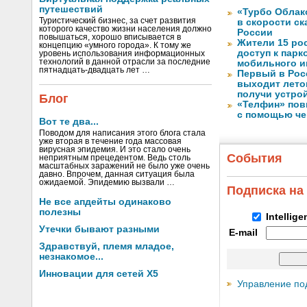
путешествий
«Турбо Облак
Туристический бизнес, за счет развития
в скорости с
которого качество жизни населения должно
России
повышаться, хорошо вписывается в
Жители 15 ро
концепцию «умного города». К тому же
доступ к пар
уровень использования информационных
технологий в данной отрасли за последние
мобильного и
пятнадцать-двадцать лет …
Первый в Рос
выходит лето
получи устрой
Блог
«Телфин» пов
с помощью че
Вот те два...
Поводом для написания этого блога стала
уже вторая в течение года массовая
вирусная эпидемия. И это стало очень
События
неприятным прецедентом. Ведь столь
масштабных заражений не было уже очень
давно. Впрочем, данная ситуация была
ожидаемой. Эпидемию вызвали …
Подписка на
Не все апдейты одинаково
полезны
Intellig
Утечки бывают разными
E-mail
Здравствуй, племя младое,
незнакомое...
Инновации для сетей X5
Управление по