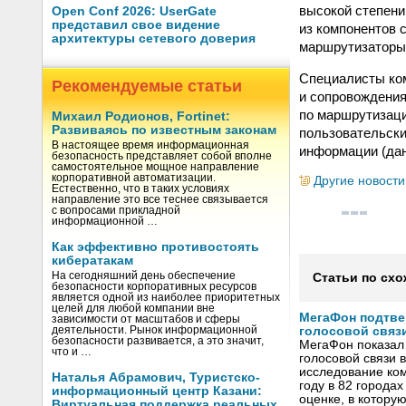
высокой степени
Open Conf 2026: UserGate
представил свое видение
из компонентов 
архитектуры сетевого доверия
маршрутизаторы 
Специалисты ко
Рекомендуемые статьи
и сопровождения
по маршрутизаци
Михаил Родионов, Fortinet:
Развиваясь по известным законам
пользовательски
В настоящее время информационная
информации (дан
безопасность представляет собой вполне
самостоятельное мощное направление
корпоративной автоматизации.
Другие новости
Естественно, что в таких условиях
направление это все теснее связывается
с вопросами прикладной
информационной …
Как эффективно противостоять
кибератакам
На сегодняшний день обеспечение
Статьи по схо
безопасности корпоративных ресурсов
является одной из наиболее приоритетных
целей для любой компании вне
МегаФон подтве
зависимости от масштабов и сферы
деятельности. Рынок информационной
голосовой связ
безопасности развивается, а это значит,
МегаФон показал 
что и …
голосовой связи в
исследование ко
Наталья Абрамович, Туристско-
году в 82 города
информационный центр Казани:
оценке, в котору
Виртуальная поддержка реальных