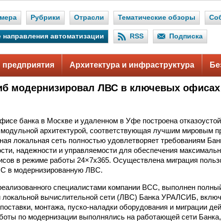
мера
Рубрики
Отрасли
Тематические обзоры
Со
 направления автоматизации
RSS
Подписка
 предприятия
Архитектура и инфраструктура
Бе
иб модернизировал ЛВС в ключевых офисах
фисе банка в Москве и удаленном в Уфе построена отказоусто
 модульной архитектурой, соответствующая лучшим мировым п
ная локальная сеть полностью удовлетворяет требованиям Ба
сти, надежности и управляемости для обеспечения максимальн
исов в режиме работы 24×7х365. Осуществлена миграция польз
БС в модернизированную ЛВС.
 реализованного специалистами компании BCC, выполнен полны
и локальной вычислительной сети (ЛВС) Банка УРАЛСИБ, вклю
 поставки, монтажа, пуско-наладки оборудования и миграции д
аботы по модернизации выполнялись на работающей сети Банка,