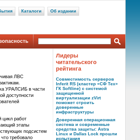
бытия
Каталоги
Об издании
зопасность
Лидеры
читательского
рейтинга
йчивая ЛВС
Совместимость серверов
рактикам.
Inferit RS (кластер «СФ Тех»
нка УРАЛСИБ в части
ГК Softline) с системой
защищенной
ой доступности
виртуализации zVirt
ователей
поможет строить
доверенные
инфраструктуры
й цикл работ
Доверенная операционная
чающий этапы
система и современные
средства защиты: Astra
ействующих подсистем
Linux и Dallas Lock прошли
 что требовало
испытания