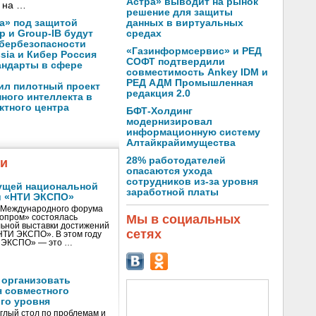
Астра» выводит на рынок
 на …
решение для защиты
данных в виртуальных
а» под защитой
средах
p и Group-IB будут
ибербезопасности
«Газинформсервис» и РЕД
ssia и Кибер Россия
СОФТ подтвердили
андарты в сфере
совместимость Ankey IDM и
РЕД АДМ Промышленная
ил пилотный проект
редакция 2.0
ного интеллекта в
ктного центра
БФТ-Холдинг
модернизировал
информационную систему
Алтайкрайимущества
28% работодателей
жи
опасаются ухода
сотрудников из-за уровня
ущей национальной
заработной платы
и «НТИ ЭКСПО»
V Международного форума
Мы в социальных
нопром» состоялась
ьной выставки достижений
сетях
«НТИ ЭКСПО». В этом году
И ЭКСПО» — это …
 организовать
я совместного
го уровня
глый стол по проблемам и