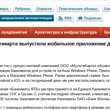
мера
Рубрики
Отрасли
Тематические обзоры
Со
 направления автоматизации
RSS
Подписка
 предприятия
Архитектура и инфраструктура
Бе
тикарта выпустили мобильное приложение д
естно с процессинговой компанией ООО «МультиКарта» объявл
кации банкоматов для устройств на базе Windows Phone. Прил
зить в Магазине Windows Phone. Ранее аналогичный сервис был
ndroid и iOS, и на сегодняшний день им уже воспользовались с
ения «Банкоматы ВТБ» распространяется на Единую банкоматн
транах СНГ и Грузии. С учетом последних обновлений, клиента
000 тысячах банкоматов (включая банкоматы ОАО «Банк Москвы
т с помощью мобильного телефона или смартфона в режиме он