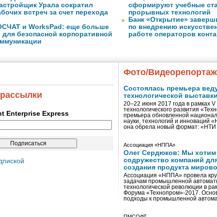
астройщик Урала сократил
сформируют учебные ст
бочих встреч за счет перехода
прорывных технологий
Банк «Открытие» заверш
ОСЧАТ и WorksPad: еще больше
по внедрению искусствен
 для безопасной корпоративной
работе операторов конта
оммуникации
Фото/Видеорепорта
Состоялась премьера вед
 рассылки
технологической выставк
20–22 июня 2017 года в рамках 
технологического развития «Тех
ent Enterprise Express
премьера обновленной национал
науки, технологий и инноваций 
она обрела новый формат: «НТ
Ассоциация «НППА»
Олег Сердюков: Мы хотим
содружество компаний дл
дпиской
создания продукта мирово
Ассоциация «НППА» провела кру
задачам промышленной автомати
технологической революции в ра
Форума «Технопром»-2017. Осно
подходы к промышленной автома
ПМСОФТ