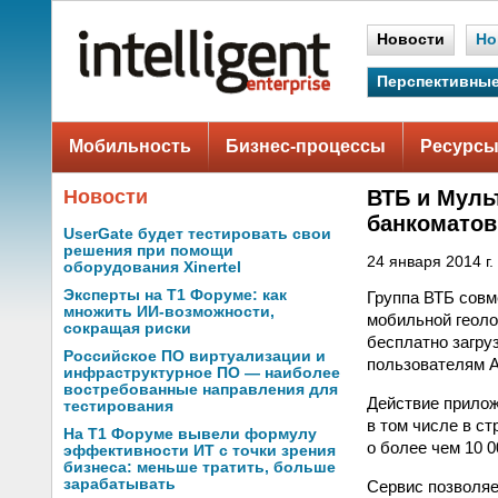
Новости
Но
Перспективные
Мобильность
Бизнес-процессы
Ресурсы
Новости
ВТБ и Муль
банкоматов
UserGate будет тестировать свои
решения при помощи
24 января 2014 г.
оборудования Xinertel
Эксперты на Т1 Форуме: как
Группа ВТБ совм
множить ИИ-возможности,
мобильной геоло
сокращая риски
бесплатно загру
Российское ПО виртуализации и
пользователям A
инфраструктурное ПО — наиболее
востребованные направления для
Действие прилож
тестирования
в том числе в с
На Т1 Форуме вывели формулу
о более чем 10 
эффективности ИТ с точки зрения
бизнеса: меньше тратить, больше
зарабатывать
Сервис позволяе