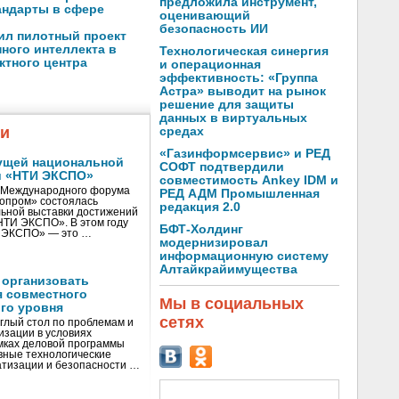
предложила инструмент,
андарты в сфере
оценивающий
безопасность ИИ
ил пилотный проект
ного интеллекта в
Технологическая синергия
ктного центра
и операционная
эффективность: «Группа
Астра» выводит на рынок
решение для защиты
данных в виртуальных
жи
средах
«Газинформсервис» и РЕД
ущей национальной
СОФТ подтвердили
и «НТИ ЭКСПО»
совместимость Ankey IDM и
V Международного форума
РЕД АДМ Промышленная
нопром» состоялась
редакция 2.0
ьной выставки достижений
«НТИ ЭКСПО». В этом году
БФТ-Холдинг
И ЭКСПО» — это …
модернизировал
информационную систему
Алтайкрайимущества
 организовать
я совместного
Мы в социальных
го уровня
сетях
глый стол по проблемам и
зации в условиях
мках деловой программы
вные технологические
тизации и безопасности …