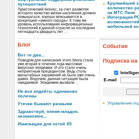
Крупнейший з
путешествий
количество ра
Туристический бизнес, за счет развития
на МТС Линк
которого качество жизни населения должно
повышаться, хорошо вписывается в
Интеграция Р
концепцию «умного города». К тому же
возможностей
уровень использования информационных
мобильной к
технологий в данной отрасли за последние
пятнадцать-двадцать лет …
Блог
События
Вот те два...
Подписка на
Поводом для написания этого блога стала
уже вторая в течение года массовая
вирусная эпидемия. И это стало очень
неприятным прецедентом. Ведь столь
Intellig
масштабных заражений не было уже очень
давно. Впрочем, данная ситуация была
E-mail
ожидаемой. Эпидемию вызвали …
Не все апдейты одинаково
полезны
Управление по
Утечки бывают разными
Здравствуй, племя младое,
незнакомое...
Инновации для сетей X5