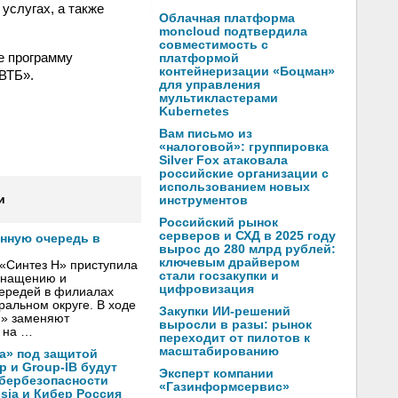
услугах, а также
Облачная платформа
moncloud подтвердила
совместимость с
е программу
платформой
контейнеризации «Боцман»
ВТБ».
для управления
мультикластерами
Kubernetes
Вам письмо из
«налоговой»: группировка
Silver Fox атаковала
российские организации с
использованием новых
и
инструментов
Российский рынок
серверов и СХД в 2025 году
онную очередь в
вырос до 280 млрд рублей:
ключевым драйвером
«Синтез Н» приступила
стали госзакупки и
оснащению и
цифровизация
чередей в филиалах
альном округе. В ходе
Закупки ИИ-решений
Н» заменяют
выросли в разы: рынок
 на …
переходит от пилотов к
масштабированию
а» под защитой
p и Group-IB будут
Эксперт компании
ибербезопасности
«Газинформсервис»
ssia и Кибер Россия