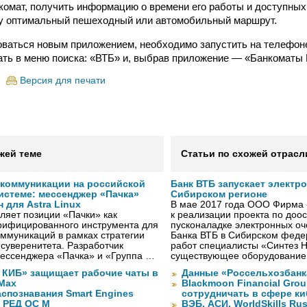
омат, получить информацию о времени его работы и доступных 
му оптимальный пешеходный или автомобильный маршрут.
ваться новым приложением, необходимо запустить на телефон
ать в меню поиска: «ВТБ» и, выбрав приложение — «Банкоматы 
Версия для печати
жей теме
Статьи по схожей отрасл
коммуникации на российской
Банк ВТБ запускает электр
истеме: мессенджер «Пачка»
Сибирском регионе
для Astra Linux
В мае 2017 года ООО Фирма 
ляет позиции «Пачки» как
к реализации проекта по до
ерифицированного инструмента для
пусконаладке электронных о
ммуникаций в рамках стратегии
Банка ВТБ в Сибирском федер
 суверенитета. Разработчик
работ специалисты «Синтез 
мессенджера «Пачка» и «Группа …
существующее оборудование
КИБ» защищает рабочие чаты в
Данные «Россельхозбанк
Max
Blackmoon Financial Grou
спознавания Smart Engines
сотрудничать в сфере к
 РЕД ОС М
ВЭБ, АСИ, WorldSkills Ru