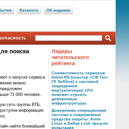
бытия
Каталоги
Об издании
зопасность
ля поиска
Лидеры
читательского
рейтинга
Совместимость серверов
яют о запуске сервиса
Inferit RS (кластер «СФ Тех»
ГК Softline) с системой
ожение можно
защищенной
 предложен
виртуализации zVirt
выше 71 000 человек.
поможет строить
доверенные
инфраструктуры
ую сеть группы ВТБ,
м доступна информация
Доверенная операционная
система и современные
»).
средства защиты: Astra
Linux и Dallas Lock прошли
лайн найти ближайший
испытания