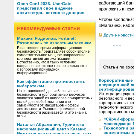
работающий банк
Open Conf 2026: UserGate
представил свое видение
проложить к не
архитектуры сетевого доверия
Чтобы воспользо
«Магазин», набр
Рекомендуемые статьи
Другие новости
Михаил Родионов, Fortinet:
Развиваясь по известным законам
В настоящее время информационная
безопасность представляет собой вполне
самостоятельное мощное направление
корпоративной автоматизации.
Естественно, что в таких условиях
направление это все теснее связывается
Статьи по схо
с вопросами прикладной
информационной …
Корпоративные 
Как эффективно противостоять
операционной с
кибератакам
сертифицирован 
На сегодняшний день обеспечение
Интеграция укреп
безопасности корпоративных ресурсов
безопасного и в
является одной из наиболее приоритетных
целей для любой компании вне
корпоративных ко
зависимости от масштабов и сферы
технологического
деятельности. Рынок информационной
корпоративного 
безопасности развивается, а это значит,
что и …
«СёрчИнформ 
мессенджере 
Наталья Абрамович, Туристско-
Технологии ра
информационный центр Казани:
совместимы с
Виртуальная поддержка реальных