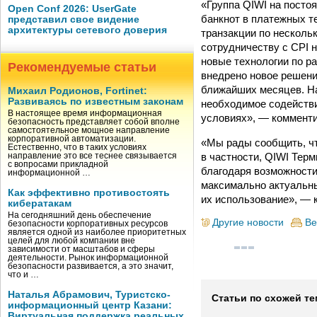
«Группа QIWI на посто
Open Conf 2026: UserGate
банкнот в платежных т
представил свое видение
архитектуры сетевого доверия
транзакции по несколь
сотрудничеству с CPI 
новые технологии по р
Рекомендуемые статьи
внедрено новое решени
ближайших месяцев. На
Михаил Родионов, Fortinet:
Развиваясь по известным законам
необходимое содействи
В настоящее время информационная
условиях», — комменти
безопасность представляет собой вполне
самостоятельное мощное направление
корпоративной автоматизации.
«Мы рады сообщить, чт
Естественно, что в таких условиях
в частности, QIWI Тер
направление это все теснее связывается
с вопросами прикладной
благодаря возможности
информационной …
максимально актуальн
Как эффективно противостоять
их использование», — 
кибератакам
На сегодняшний день обеспечение
Другие новости
Ве
безопасности корпоративных ресурсов
является одной из наиболее приоритетных
целей для любой компании вне
зависимости от масштабов и сферы
деятельности. Рынок информационной
безопасности развивается, а это значит,
что и …
Наталья Абрамович, Туристско-
Статьи по схожей те
информационный центр Казани:
Виртуальная поддержка реальных