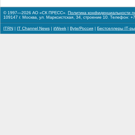
© 1997—2026 АО «СК ПРЕСС».
Политика конфиденциальности п
109147 г. Москва, ул. Марксистская, 34, строение 10. Телефон: +7
ITRN
|
IT Channel News
|
itWeek
|
Byte/Россия
|
Бестселлеры IT-ры