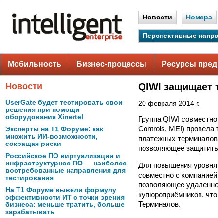
Новости
Номера
Перспективные напр
Мобильность
Бизнес-процессы
Ресурсы пред
Новости
QIWI защищает 
UserGate будет тестировать свои
20 февраля 2014 г.
решения при помощи
оборудования Xinertel
Группа QIWI совместно 
Controls, MEI) провел
Эксперты на Т1 Форуме: как
множить ИИ-возможности,
платежных терминалов.
сокращая риски
позволяющее защитить
Российское ПО виртуализации и
инфраструктурное ПО — наиболее
Для повышения уровня
востребованные направления для
совместно с компанией
тестирования
позволяющее удаленно 
На Т1 Форуме вывели формулу
купюроприёмников, что
эффективности ИТ с точки зрения
Терминалов.
бизнеса: меньше тратить, больше
зарабатывать