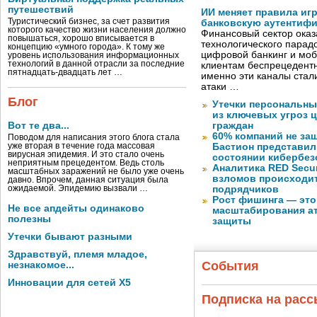
путешествий
ИИ меняет правила иг
Туристический бизнес, за счет развития
банковскую аутентиф
которого качество жизни населения должно
Финансовый сектор оказ
повышаться, хорошо вписывается в
технологического парадо
концепцию «умного города». К тому же
цифровой банкинг и мо
уровень использования информационных
технологий в данной отрасли за последние
клиентам беспрецедентн
пятнадцать-двадцать лет …
именно эти каналы стал
атаки …
Блог
Утечки персональны
из ключевых угроз 
Вот те два...
граждан
60% компаний не за
Поводом для написания этого блога стала
уже вторая в течение года массовая
Бастион представил
вирусная эпидемия. И это стало очень
состоянии кибербез
неприятным прецедентом. Ведь столь
Аналитика RED Secur
масштабных заражений не было уже очень
взломов происходит
давно. Впрочем, данная ситуация была
ожидаемой. Эпидемию вызвали …
подрядчиков
Рост фишинга — это
Не все апдейты одинаково
масштабирования ат
полезны
защиты
Утечки бывают разными
Здравствуй, племя младое,
События
незнакомое...
Инновации для сетей X5
Подписка на рас