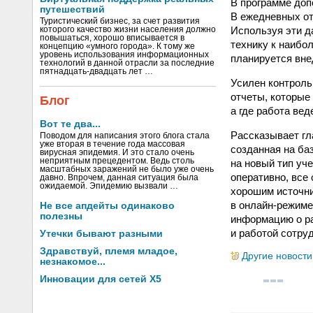
В программе доп
путешествий
В ежедневных от
Туристический бизнес, за счет развития
Используя эти д
которого качество жизни населения должно
повышаться, хорошо вписывается в
технику к наибо
концепцию «умного города». К тому же
уровень использования информационных
планируется вне
технологий в данной отрасли за последние
пятнадцать-двадцать лет …
Усилен контроль
отчеты, которые
Блог
а где работа ве
Вот те два...
Рассказывает гл
Поводом для написания этого блога стала
уже вторая в течение года массовая
созданная на ба
вирусная эпидемия. И это стало очень
неприятным прецедентом. Ведь столь
на новый тип уч
масштабных заражений не было уже очень
оперативно, все 
давно. Впрочем, данная ситуация была
ожидаемой. Эпидемию вызвали …
хорошим источни
в онлайн-режиме
Не все апдейты одинаково
полезны
информацию о ра
и работой сотру
Утечки бывают разными
Здравствуй, племя младое,
Другие новости
незнакомое...
Инновации для сетей X5