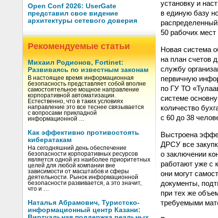
установку и нас
Open Conf 2026: UserGate
в единую базу н
представил свое видение
архитектуры сетевого доверия
распределенный 
50 рабочих мест
Рекомендуемые статьи
Новая система о
на план счетов 
Михаил Родионов, Fortinet:
службу организа
Развиваясь по известным законам
первичную инфор
В настоящее время информационная
безопасность представляет собой вполне
по ГУ ТО «Тулаа
самостоятельное мощное направление
корпоративной автоматизации.
системе основну
Естественно, что в таких условиях
количество бухг
направление это все теснее связывается
с вопросами прикладной
с 60 до 38 чело
информационной …
Как эффективно противостоять
Выстроена эффе
кибератакам
ДРСУ все закуп
На сегодняшний день обеспечение
о заключении ко
безопасности корпоративных ресурсов
является одной из наиболее приоритетных
работают уже с 
целей для любой компании вне
зависимости от масштабов и сферы
они могут самос
деятельности. Рынок информационной
документы, подт
безопасности развивается, а это значит,
что и …
при тех же объе
требуемыми мат
Наталья Абрамович, Туристско-
информационный центр Казани:
Виртуальная поддержка реальных