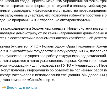
олнительно создан простой механизм управления загрузкой тра
четах отражается информация о текущей и планируемой загру
анные, руководители филиалов могут грамотно перераспределя
лее загруженным участкам, что позволяет избежать простоев в 
дрение программы «1С: Управление автотранспортом».
 за расходованием бюджетных средств. Новая система позвол
 наглядно демонстрируют, по каким направлениям финансовые
дется в соответствии с планом финансово-хозяйственной деятел
авный бухгалтер ГУ ТО «Тулаавтодор» Юрий Николаевич Хомен
зе »1С: Бухгалтерии государственного учреждения 8«, позволил
ета, существенно упростила работу сотрудников подразделений
отчеты сдаются в четко установленные сроки. Кроме того, нова
ком информации и для руководства ГУ ТО «Тулаавтодор». Пер
 могут получать информацию об объемах выполненных работ п
сходе материалов и использовании спецмашин. Мы довольны р
дников компании «СофтЭксперт».
Версия для печати