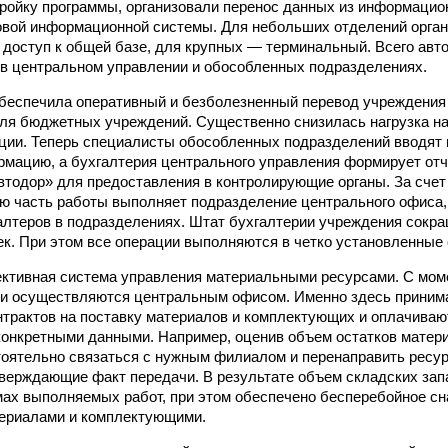
тройку программы, организовали перенос данных из информаци
овой информационной системы. Для небольших отделений орга
доступ к общей базе, для крупных — терминальный. Всего авт
 в центральном управлении и обособленных подразделениях.
беспечила оперативный и безболезненный перевод учреждения 
для бюджетных учреждений. Существенно снизилась нагрузка н
ции. Теперь специалисты обособленных подразделений вводят 
мацию, а бухгалтерия центрального управления формирует отч
втодор» для предоставления в контролирующие органы. За счет т
ю часть работы выполняет подразделение центрального офиса
алтеров в подразделениях. Штат бухгалтерии учреждения сокр
век. При этом все операции выполняются в четко установленные 
ктивная система управления материальными ресурсами. С мом
ки осуществляются центральным офисом. Именно здесь приним
нтрактов на поставку материалов и комплектующих и оплачиваю
конкретными данными. Например, оценив объем остатков матер
тоятельно связаться с нужным филиалом и перенаправить ресу
верждающие факт передачи. В результате объем складских зап
мах выполняемых работ, при этом обеспечено бесперебойное с
ериалами и комплектующими.