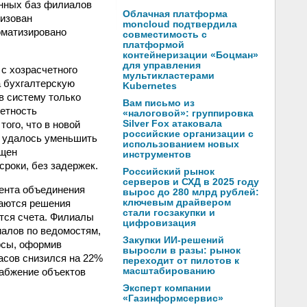
онных баз филиалов
Облачная платформа
низован
moncloud подтвердила
оматизировано
совместимость с
платформой
контейнеризации «Боцман»
для управления
с хозрасчетного
мультикластерами
а бухгалтерскую
Kubernetes
в систему только
Вам письмо из
етность
«налоговой»: группировка
ого, что в новой
Silver Fox атаковала
российские организации с
, удалось уменьшить
использованием новых
ащен
инструментов
сроки, без задержек.
Российский рынок
серверов и СХД в 2025 году
ента объединения
вырос до 280 млрд рублей:
аются решения
ключевым драйвером
стали госзакупки и
тся счета. Филиалы
цифровизация
иалов по ведомостям,
Закупки ИИ-решений
рсы, оформив
выросли в разы: рынок
асов снизился на 22%
переходит от пилотов к
набжение объектов
масштабированию
Эксперт компании
«Газинформсервис»