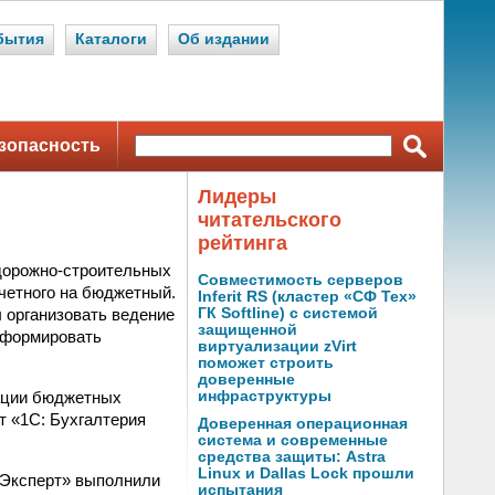
бытия
Каталоги
Об издании
зопасность
Лидеры
читательского
рейтинга
дорожно-строительных
Совместимость серверов
четного на бюджетный.
Inferit RS (кластер «СФ Тех»
 организовать ведение
ГК Softline) с системой
защищенной
о формировать
виртуализации zVirt
поможет строить
доверенные
ации бюджетных
инфраструктуры
т «1С: Бухгалтерия
Доверенная операционная
система и современные
средства защиты: Astra
Linux и Dallas Lock прошли
тЭксперт» выполнили
испытания