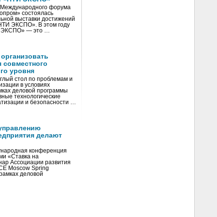
V Международного форума
нопром» состоялась
ьной выставки достижений
«НТИ ЭКСПО». В этом году
И ЭКСПО» — это …
 организовать
я совместного
го уровня
глый стол по проблемам и
зации в условиях
мках деловой программы
вные технологические
тизации и безопасности …
управлению
едприятия делают
ународная конференция
ми «Ставка на
инар Ассоциации развития
CE Moscow Spring
рамках деловой