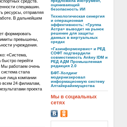
нспортных средств.
предложила инструмент,
оценивающий
женности спецмашин.
безопасность ИИ
ть ресурсы, отправляя
Технологическая синергия
работе. В дальнейшем
и операционная
эффективность: «Группа
Астра» выводит на рынок
яет формировать
решение для защиты
данных в виртуальных
 лимиты превышены,
средах
ьности учреждения.
«Газинформсервис» и РЕД
СОФТ подтвердили
ко: «Система,
совместимость Ankey IDM и
а быстро перейти
РЕД АДМ Промышленная
. Мы работаем очень
редакция 2.0
я система стала
БФТ-Холдинг
вые лица компании
модернизировал
информационную систему
о всем 24 филиалам,
Алтайкрайимущества
езультатами проекта
Мы в социальных
сетях