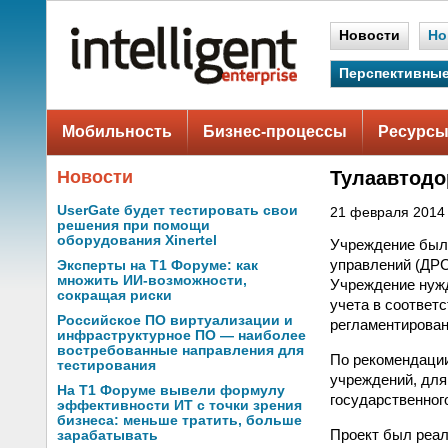
Новости
Но
Перспективные
Мобильность
Бизнес-процессы
Ресурсы
Новости
Тулаавтодо
UserGate будет тестировать свои
21 февраля 2014 
решения при помощи
оборудования Xinertel
Учреждение было
управлений (ДРС
Эксперты на Т1 Форуме: как
множить ИИ-возможности,
Учреждение нужд
сокращая риски
учета в соответ
Российское ПО виртуализации и
регламентирован
инфраструктурное ПО — наиболее
востребованные направления для
По рекомендаци
тестирования
учреждений, для
На Т1 Форуме вывели формулу
государственног
эффективности ИТ с точки зрения
бизнеса: меньше тратить, больше
Проект был реал
зарабатывать