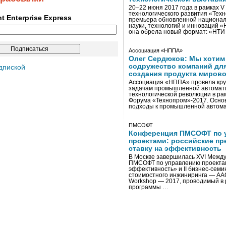
20–22 июня 2017 года в рамках 
технологического развития «Тех
ent Enterprise Express
премьера обновленной национал
науки, технологий и инноваций 
она обрела новый формат: «НТ
Ассоциация «НППА»
Олег Сердюков: Мы хотим
содружество компаний дл
дпиской
создания продукта мирово
Ассоциация «НППА» провела кру
задачам промышленной автомати
технологической революции в ра
Форума «Технопром»-2017. Осно
подходы к промышленной автома
ПМСОФТ
Конференция ПМСОФТ по 
проектами: российские пр
ставку на эффективность
В Москве завершилась XVI Межд
ПМСОФТ по управлению проекта
эффективность» и II бизнес-сем
стоимостного инжиниринга — AA
Workshop — 2017, проводимый в 
программы …