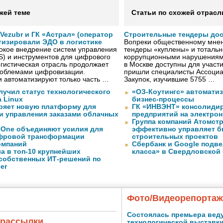
жей теме
Статьи по схожей отрасл
ezubr и ГК «Астрал» (оператор
Строительные тендеры до
тизировали ЭДО в логистике
Вопреки общественному мнен
окое внедрение систем управления
тендеры «куплены» и тотальн
S) и инструментов для цифрового
коррупционными нарушениями
гистическая отрасль продолжает
в Москве доступны для участи
проблемами цифровизации.
пришли специалисты Ассоциа
 автоматизируют только часть …
Закупок, изучившие 5755 …
лучил статус технологического
«ОЗ-Коутингс» автомати
a Linux
бизнес-процессы
ряет новую платформу для
ГК «ИНВЭНТ» консолидир
и управления заказами облачных
предприятий на электро
Группа компаний Атомст
eOne объединяют усилия для
эффективно управляет б
фровой трансформации
строительных проектов
омпаний
Сбербанк и Google подве
а в топ-10 крупнейших
класса» в Свердловской
собственных ИТ-решений по
er
Фото/Видеорепорта
Состоялась премьера вед
 рассылки
технологической выставк