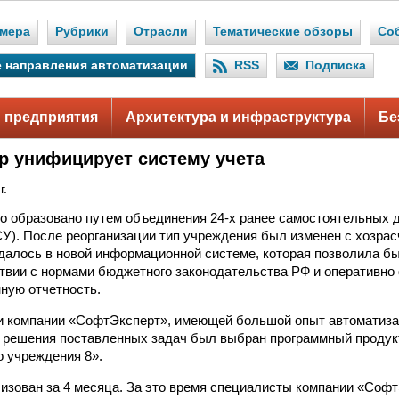
мера
Рубрики
Отрасли
Тематические обзоры
Со
 направления автоматизации
RSS
Подписка
 предприятия
Архитектура и инфраструктура
Бе
р унифицирует систему учета
г.
 образовано путем объединения 24-х ранее самостоятельных 
У). После реорганизации тип учреждения был изменен с хозрас
алось в новой информационной системе, которая позволила бы
ствии с нормами бюджетного законодательства РФ и оперативн
ную отчетность.
и компании «СофтЭксперт», имеющей большой опыт автоматиз
 решения поставленных задач был выбран программный продук
о учреждения 8».
изован за 4 месяца. За это время специалисты компании «Соф