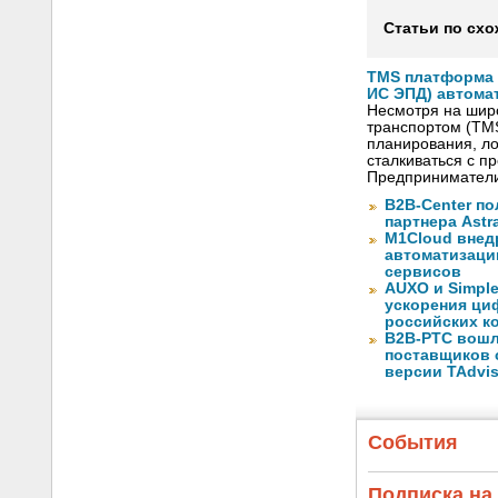
Статьи по схо
TMS платформа V
ИС ЭПД) автома
Несмотря на шир
транспортом (TM
планирования, ло
сталкиваться с 
Предприниматели
B2B-Center по
партнера Astr
M1Cloud внед
автоматизаци
сервисов
AUXO и Simpl
ускорения ци
российских к
B2B-РТС вошл
поставщиков 
версии TAdvis
События
Подписка на