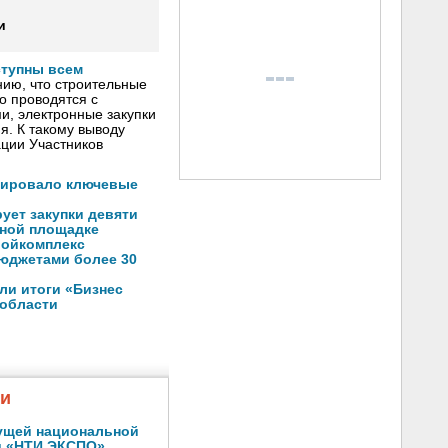
и
ступны всем
ию, что строительные
о проводятся с
, электронные закупки
я. К такому выводу
ции Участников
зировало ключевые
ует закупки девяти
нной площадке
ройкомплекс
юджетами более 30
ли итоги «Бизнес
 области
жи
ущей национальной
и «НТИ ЭКСПО»