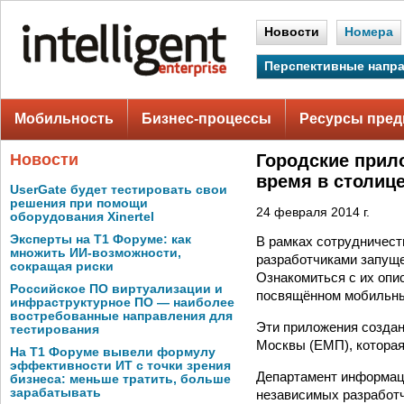
Новости
Номера
Перспективные напр
Мобильность
Бизнес-процессы
Ресурсы пред
Новости
Городские прил
время в столиц
UserGate будет тестировать свои
решения при помощи
24 февраля 2014 г.
оборудования Xinertel
Эксперты на Т1 Форуме: как
В рамках сотрудничест
множить ИИ-возможности,
разработчиками запуще
сокращая риски
Ознакомиться с их опи
Российское ПО виртуализации и
посвящённом мобильны
инфраструктурное ПО — наиболее
востребованные направления для
Эти приложения созда
тестирования
Москвы (ЕМП), которая
На Т1 Форуме вывели формулу
эффективности ИТ с точки зрения
Департамент информаци
бизнеса: меньше тратить, больше
зарабатывать
независимых разработч