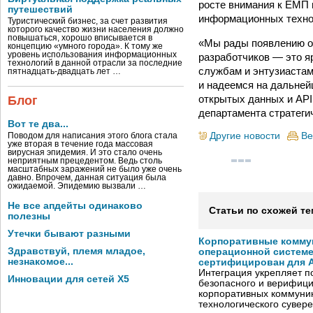
росте внимания к ЕМП 
путешествий
информационных технол
Туристический бизнес, за счет развития
которого качество жизни населения должно
повышаться, хорошо вписывается в
«Мы рады появлению от
концепцию «умного города». К тому же
уровень использования информационных
разработчиков — это я
технологий в данной отрасли за последние
службам и энтузиастам
пятнадцать-двадцать лет …
и надеемся на дальней
открытых данных и AP
Блог
департамента стратеги
Вот те два...
Другие новости
Ве
Поводом для написания этого блога стала
уже вторая в течение года массовая
вирусная эпидемия. И это стало очень
неприятным прецедентом. Ведь столь
масштабных заражений не было уже очень
давно. Впрочем, данная ситуация была
ожидаемой. Эпидемию вызвали …
Не все апдейты одинаково
Статьи по схожей те
полезны
Утечки бывают разными
Корпоративные комму
Здравствуй, племя младое,
операционной системе
незнакомое...
сертифицирован для A
Интеграция укрепляет п
Инновации для сетей X5
безопасного и верифици
корпоративных коммуник
технологического сувере