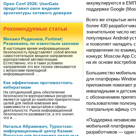
аккумулируются в ЕМП.
Open Conf 2026: UserGate
представил свое видение
поддержке Google (Mosc
архитектуры сетевого доверия
Всего же открытые ин
более 430 разработчик
Рекомендуемые статьи
значительное число не
популярных Android-ус
Михаил Родионов, Fortinet:
и позволяет наладить 
Развиваясь по известным законам
В настоящее время информационная
направления по взаим
безопасность представляет собой вполне
конкурс Moscow App Co
самостоятельное мощное направление
корпоративной автоматизации.
на их основе востребо
Естественно, что в таких условиях
направление это все теснее связывается
с вопросами прикладной
Большинство мобильны
информационной …
для платформы Windows
Как эффективно противостоять
приложения помогают р
кибератакам
инвалидными и детским
На сегодняшний день обеспечение
безопасности корпоративных ресурсов
с обозначением препят
является одной из наиболее приоритетных
пользователям полезн
целей для любой компании вне
зависимости от масштабов и сферы
театральную афишу ст
деятельности. Рынок информационной
безопасности развивается, а это значит,
что и …
«Поддержка независимы
мобильной платформы 
Наталья Абрамович, Туристско-
информационный центр Казани:
разработчиков — один и
Виртуальная поддержка реальных