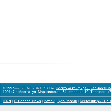
© 1997—2026 АО «СК ПРЕСС».
Политика конфиденциальности п
109147 г. Москва, ул. Марксистская, 34, строение 10. Телефон: +7
ITRN
|
IT Channel News
|
itWeek
|
Byte/Россия
|
Бестселлеры IT-ры