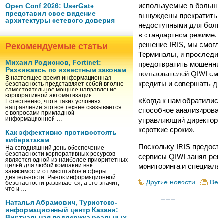
используемые в больши
Open Conf 2026: UserGate
представил свое видение
вынуждены прекратить 
архитектуры сетевого доверия
недоступными для боль
в стандартном режиме.
решение IRIS, мы смог
Рекомендуемые статьи
Терминалы, и проследит
Михаил Родионов, Fortinet:
предотвратить мошенни
Развиваясь по известным законам
пользователей QIWI см
В настоящее время информационная
кредиты и совершать д
безопасность представляет собой вполне
самостоятельное мощное направление
корпоративной автоматизации.
«Когда к нам обратили
Естественно, что в таких условиях
направление это все теснее связывается
способное анализирова
с вопросами прикладной
управляющий директор 
информационной …
короткие сроки».
Как эффективно противостоять
кибератакам
Поскольку IRIS предос
На сегодняшний день обеспечение
безопасности корпоративных ресурсов
сервисы QIWI занял ре
является одной из наиболее приоритетных
мониторинга и специал
целей для любой компании вне
зависимости от масштабов и сферы
деятельности. Рынок информационной
Другие новости
Ве
безопасности развивается, а это значит,
что и …
Наталья Абрамович, Туристско-
информационный центр Казани:
Виртуальная поддержка реальных