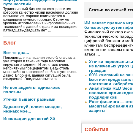
путешествий
Туристический бизнес, за счет развития
Статьи по схожей те
которого качество жизни населения должно
повышаться, хорошо вписывается в
концепцию «умного города». К тому же
ИИ меняет правила иг
уровень использования информационных
технологий в данной отрасли за последние
банковскую аутентиф
пятнадцать-двадцать лет …
Финансовый сектор оказ
технологического парадо
цифровой банкинг и мо
Блог
клиентам беспрецедентн
именно эти каналы стал
Вот те два...
атаки …
Поводом для написания этого блога стала
уже вторая в течение года массовая
Утечки персональны
вирусная эпидемия. И это стало очень
из ключевых угроз 
неприятным прецедентом. Ведь столь
граждан
масштабных заражений не было уже очень
60% компаний не за
давно. Впрочем, данная ситуация была
ожидаемой. Эпидемию вызвали …
Бастион представил
состоянии кибербез
Не все апдейты одинаково
Аналитика RED Secur
полезны
взломов происходит
подрядчиков
Утечки бывают разными
Рост фишинга — это
масштабирования ат
Здравствуй, племя младое,
защиты
незнакомое...
Инновации для сетей X5
События