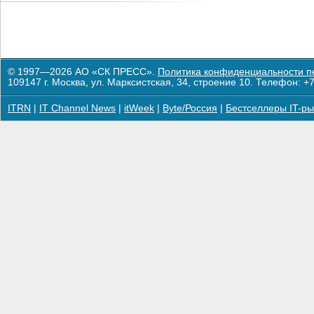
© 1997—2026 АО «СК ПРЕСС».
Политика конфиденциальности п
109147 г. Москва, ул. Марксистская, 34, строение 10. Телефон: +7
ITRN
|
IT Channel News
|
itWeek
|
Byte/Россия
|
Бестселлеры IT-ры