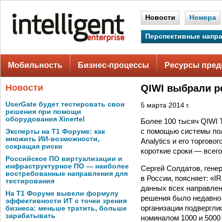
Новости
Номера
Перспективные напр
Мобильность
Бизнес-процессы
Ресурсы пред
Новости
QIWI выбрали р
UserGate будет тестировать свои
5 марта 2014 г.
решения при помощи
оборудования Xinertel
Более 100 тысяч QIWI 
с помощью системы пол
Эксперты на Т1 Форуме: как
множить ИИ-возможности,
Analytics и его торгов
сокращая риски
короткие сроки — всего
Российское ПО виртуализации и
инфраструктурное ПО — наиболее
Сергей Солдатов, генер
востребованные направления для
в России, поясняет: «
тестирования
данных всех направлен
На Т1 Форуме вывели формулу
решения было недавно 
эффективности ИТ с точки зрения
организации подвергл
бизнеса: меньше тратить, больше
зарабатывать
номиналом 1000 и 5000