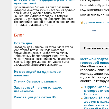
путешествий
планам, созданн
Туристический бизнес, за счет развития
подключения нов
которого качество жизни населения должно
повышаться, хорошо вписывается в
коммуникации, ка
концепцию «умного города». К тому же
уровень использования информационных
Другие новости
технологий в данной отрасли за последние
пятнадцать-двадцать лет …
Блог
Вот те два...
Поводом для написания этого блога стала
Статьи по схо
уже вторая в течение года массовая
вирусная эпидемия. И это стало очень
неприятным прецедентом. Ведь столь
МегаФон подтве
масштабных заражений не было уже очень
давно. Впрочем, данная ситуация была
голосовой связ
ожидаемой. Эпидемию вызвали …
МегаФон показал 
голосовой связи в
Не все апдейты одинаково
исследование ко
полезны
году в 82 города
оценке, в котору
Утечки бывают разными
«Турбо Облак
Здравствуй, племя младое,
в скорости с
незнакомое...
России
Инновации для сетей X5
Жители 15 ро
доступ к пар
мобильного и
Первый в Рос