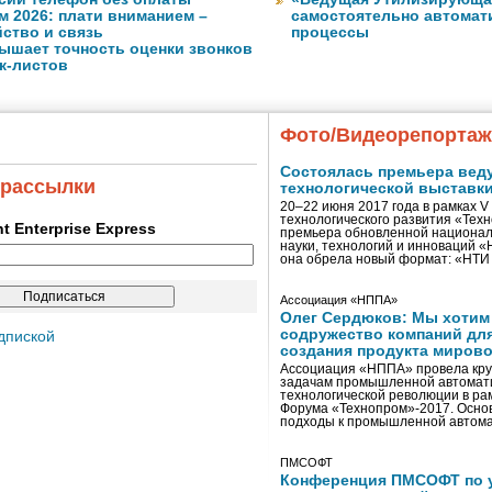
м 2026: плати вниманием –
самостоятельно автомати
ство и связь
процессы
ышает точность оценки звонков
к-листов
Фото/Видеорепорта
Состоялась премьера вед
 рассылки
технологической выставк
20–22 июня 2017 года в рамках 
технологического развития «Тех
ent Enterprise Express
премьера обновленной национал
науки, технологий и инноваций 
она обрела новый формат: «НТ
Ассоциация «НППА»
Олег Сердюков: Мы хотим
содружество компаний дл
дпиской
создания продукта мирово
Ассоциация «НППА» провела кру
задачам промышленной автомати
технологической революции в ра
Форума «Технопром»-2017. Осно
подходы к промышленной автома
ПМСОФТ
Конференция ПМСОФТ по 