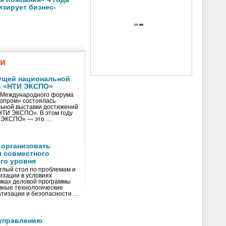
зирует бизнес-
жи
ущей национальной
и «НТИ ЭКСПО»
V Международного форума
нопром» состоялась
ьной выставки достижений
«НТИ ЭКСПО». В этом году
И ЭКСПО» — это …
 организовать
я совместного
го уровня
глый стол по проблемам и
зации в условиях
мках деловой программы
вные технологические
тизации и безопасности …
управлению