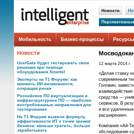
Новости
Но
Перспективные
Мобильность
Бизнес-процессы
Ресурсы
Новости
Мосводокан
UserGate будет тестировать свои
12 марта 2014 г.
решения при помощи
оборудования Xinertel
«Делая ставку н
современным тен
Эксперты на Т1 Форуме: как
множить ИИ-возможности,
Головин, замест
сокращая риски
взаимодействия
Российское ПО виртуализации и
средства — уни
инфраструктурное ПО — наиболее
сервисов. В рез
востребованные направления для
и все удаленные
тестирования
расширения».
На Т1 Форуме вывели формулу
эффективности ИТ с точки зрения
Компания «Ай-Те
бизнеса: меньше тратить, больше
зарабатывать
обследование су