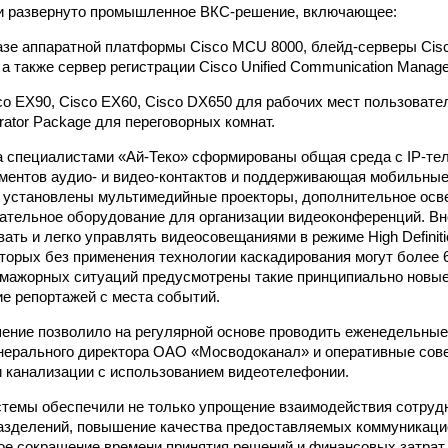
 и развернуто промышленное ВКС-решение, включающее:
базе аппаратной платформы Cisco MCU 8000, блейд-серверы Cisc
а также сервер регистрации Cisco Unified Communication Manage
co EX90, Cisco EX60, Cisco DX650 для рабочих мест пользовате
grator Package для переговорных комнат.
а специалистами «Ай-Теко» сформированы общая среда с IP-те
ментов аудио- и видео-контактов и поддерживающая мобильные
 установлены мультимедийные проекторы, дополнительное осв
гательное оборудование для организации видеоконференций. В
вать и легко управлять видеосовещаниями в режиме High Definit
оторых без применения технологии каскадирования могут более 
мажорных ситуаций предусмотрены такие принципиально новые
е репортажей с места событий.
ение позволило на регулярной основе проводить еженедельны
нерального директора ОАО «Мосводоканал» и оперативные сов
 канализации с использованием видеотелефонии.
темы обеспечили не только упрощение взаимодействия сотруд
азделений, повышение качества предоставляемых коммуникаци
ое сокращение времени принятия решений и финансовых затрат 