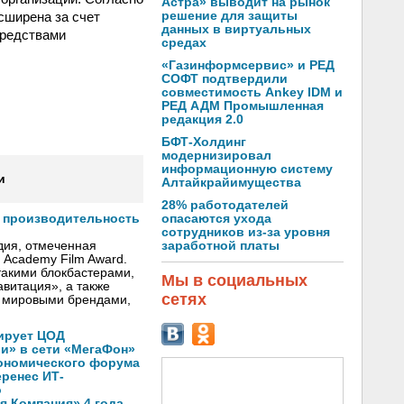
Астра» выводит на рынок
сширена за счет
решение для защиты
данных в виртуальных
средствами
средах
«Газинформсервис» и РЕД
СОФТ подтвердили
совместимость Ankey IDM и
РЕД АДМ Промышленная
редакция 2.0
БФТ-Холдинг
модернизировал
информационную систему
и
Алтайкрайимущества
28% работодателей
опасаются ухода
т производительность
сотрудников из-за уровня
заработной платы
дия, отмеченная
h Academy Film Award.
такими блокбастерами,
Мы в социальных
авитация», a также
сетях
 мировыми брендами,
ирует ЦОД
ли» в сети «МегаФон»
кономического форума
еренес ИТ-
о
 Компания» 4 года