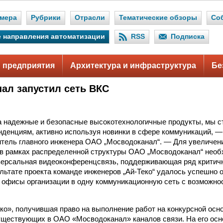
мера
Рубрики
Отрасли
Тематические обзоры
Со
 направления автоматизации
RSS
Подписка
 предприятия
Архитектура и инфраструктура
Бе
ал запустил сеть ВКС
а надежные и безопасные высокотехнологичные продукты, мы 
денциям, активно используя новинки в сфере коммуникаций, —
итель главного инженера ОАО „Мосводоканал“. — Для увеличе
 в рамках распределенной структуры ОАО „Мосводоканал“ нео
версальная видеоконференцсвязь, поддерживающая ряд критич
ультате проекта команде инженеров „Ай-Теко“ удалось успешно
 офисы организации в одну коммуникационную сеть с возможн
ко», получившая право на выполнение работ на конкурсной осно
ществующих в ОАО «Мосводоканал» каналов связи. На его ос