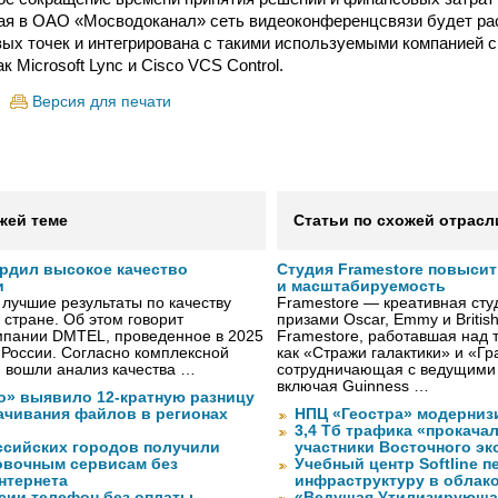
ая в ОАО «Мосводоканал» сеть видеоконференцсвязи будет ра
ых точек и интегрирована с такими используемыми компанией 
к Microsoft Lync и Cisco VCS Control.
Версия для печати
жей теме
Статьи по схожей отрасл
рдил высокое качество
Студия Framestore повыси
и
и масштабируемость
лучшие результаты по качеству
Framestore — креативная сту
 стране. Об этом говорит
призами Oscar, Emmy и Britis
мпании DMTEL, проведенное в 2025
Framestore, работавшая над 
х России. Согласно комплексной
как «Стражи галактики» и «Гр
ю вошли анализ качества …
сотрудничающая с ведущими
включая Guinness …
о» выявило 12-кратную разницу
качивания файлов в регионах
НПЦ «Геостра» модерниз
3,4 Тб трафика «прокача
ссийских городов получили
участники Восточного э
ковочным сервисам без
Учебный центр Softline п
нтернета
инфраструктуру в облак
сии телефон без оплаты
«Ведущая Утилизирующая