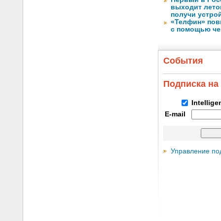
выходит лето
получи устрой
«Телфин» пов
с помощью че
События
Подписка на
Intellig
E-mail
Управление по