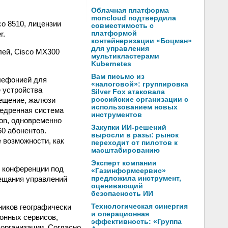
Облачная платформа
moncloud подтвердила
o 8510, лицензии
совместимость с
r.
платформой
контейнеризации «Боцман»
для управления
лей, Cisco MX300
мультикластерами
Kubernetes
Вам письмо из
лефонией для
«налоговой»: группировка
 устройства
Silver Fox атаковала
ещение, жалюзи
российские организации с
использованием новых
недренная система
инструментов
ion, одновременно
Закупки ИИ-решений
60 абонентов.
выросли в разы: рынок
 возможности, как
переходит от пилотов к
масштабированию
Эксперт компании
е конференции под
«Газинформсервис»
ещания управлений
предложила инструмент,
оценивающий
безопасность ИИ
ников географически
Технологическая синергия
и операционная
онных сервисов,
эффективность: «Группа
организации. Согласно