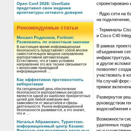
спроектировано
Open Conf 2026: UserGate
представил свое видение
архитектуры сетевого доверия
· Ядро сети на 
на подключение, 
Рекомендуемые статьи
· Терминалы Cis
и Cisco C40 Inte
Михаил Родионов, Fortinet:
Развиваясь по известным законам
В рамках проект
В настоящее время информационная
безопасность представляет собой вполне
объединения сег
самостоятельное мощное направление
инфраструктура,
корпоративной автоматизации.
Естественно, что в таких условиях
и другое вспомо
направление это все теснее связывается
с вопросами прикладной
позволяет созда
информационной …
участвовать в к
Как эффективно противостоять
На случай форс-
кибератакам
прямое включени
На сегодняшний день обеспечение
безопасности корпоративных ресурсов
является одной из наиболее приоритетных
Развернутое реш
целей для любой компании вне
руководством ге
зависимости от масштабов и сферы
деятельности. Рынок информационной
водоснабжения и
безопасности развивается, а это значит,
что и …
Возможности сис
Наталья Абрамович, Туристско-
удаленных подр
информационный центр Казани:
но и существенн
Виртуальная поддержка реальных