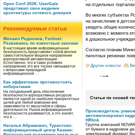
Open Conf 2026: UserGate
на отдельных порталах
представил свое видение
архитектуры сетевого доверия
Во многих субъектах Р
на зачисление в детски
увидеть общее количес
Рекомендуемые статьи
возможно с момента ег
в дошкольное учрежде
Михаил Родионов, Fortinet:
Развиваясь по известным законам
В настоящее время информационная
Согласно планам Минко
безопасность представляет собой вполне
пилотных регионах появ
самостоятельное мощное направление
корпоративной автоматизации.
Естественно, что в таких условиях
Другие новости
Ве
направление это все теснее связывается
с вопросами прикладной
информационной …
Как эффективно противостоять
кибератакам
На сегодняшний день обеспечение
безопасности корпоративных ресурсов
Статьи по схожей те
является одной из наиболее приоритетных
целей для любой компании вне
зависимости от масштабов и сферы
деятельности. Рынок информационной
Производитель упако
безопасности развивается, а это значит,
автоматизировал кад
что и …
HRlink
Группа компаний NOVAR
Наталья Абрамович, Туристско-
от бумаги в кадровом д
информационный центр Казани:
электронный формат бол
Виртуальная поддержка реальных