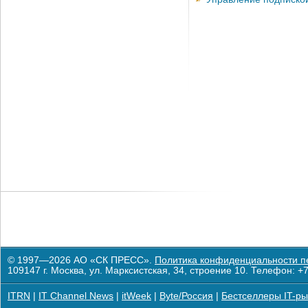
© 1997—2026 АО «СК ПРЕСС».
Политика конфиденциальности п
109147 г. Москва, ул. Марксистская, 34, строение 10. Телефон: +7
ITRN
|
IT Channel News
|
itWeek
|
Byte/Россия
|
Бестселлеры IT-ры