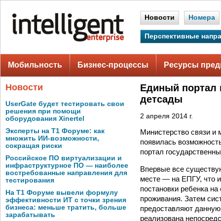
Новости
Номера
Перспективные напр
Мобильность
Бизнес-процессы
Ресурсы пред
Новости
Единый портал 
детсады
UserGate будет тестировать свои
решения при помощи
2 апреля 2014 г.
оборудования Xinertel
Эксперты на Т1 Форуме: как
Министерство связи и 
множить ИИ-возможности,
появилась возможность
сокращая риски
портал государственны
Российское ПО виртуализации и
инфраструктурное ПО — наиболее
Впервые все существу
востребованные направления для
месте — на ЕПГУ, что 
тестирования
постановки ребенка на
На Т1 Форуме вывели формулу
проживания. Затем сис
эффективности ИТ с точки зрения
бизнеса: меньше тратить, больше
предоставляют данную 
зарабатывать
реализована непосредс