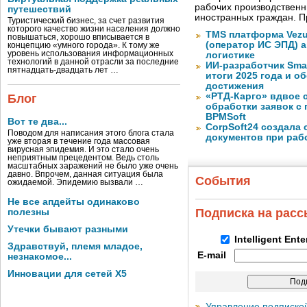
рабочих производствен
путешествий
иностранных граждан. П
Туристический бизнес, за счет развития
которого качество жизни населения должно
TMS платформа Vezu
повышаться, хорошо вписывается в
(оператор ИС ЭПД) 
концепцию «умного города». К тому же
уровень использования информационных
логистике
технологий в данной отрасли за последние
ИИ-разработчик Sma
пятнадцать-двадцать лет …
итоги 2025 года и 
достижения
«РТД-Карго» вдвое 
Блог
обработки заявок с
BPMSoft
Вот те два...
CorpSoft24 создала
Поводом для написания этого блога стала
документов при раб
уже вторая в течение года массовая
вирусная эпидемия. И это стало очень
неприятным прецедентом. Ведь столь
масштабных заражений не было уже очень
давно. Впрочем, данная ситуация была
События
ожидаемой. Эпидемию вызвали …
Не все апдейты одинаково
Подписка на рас
полезны
Утечки бывают разными
Intelligent Ent
Здравствуй, племя младое,
E-mail
незнакомое...
Инновации для сетей X5
Управление подписко