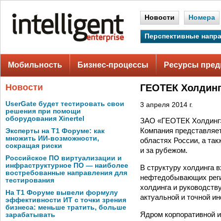
Новости
Номера
Перспективные напр
Мобильность
Бизнес-процессы
Ресурсы пред
Новости
ГЕОТЕК Холдинг
UserGate будет тестировать свои
3 апреля 2014 г.
решения при помощи
оборудования Xinertel
ЗАО «ГЕОТЕК Холдинг» 
Компания представляет
Эксперты на Т1 Форуме: как
множить ИИ-возможности,
областях России, а та
сокращая риски
и за рубежом.
Российское ПО виртуализации и
инфраструктурное ПО — наиболее
В структуру холдинга 
востребованные направления для
нефтедобывающих реги
тестирования
холдинга и руководств
На Т1 Форуме вывели формулу
актуальной и точной и
эффективности ИТ с точки зрения
бизнеса: меньше тратить, больше
Ядром корпоративной 
зарабатывать