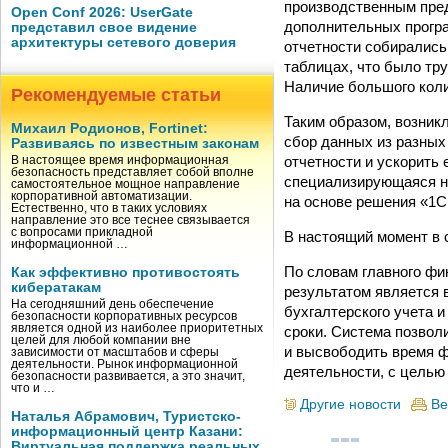
производственным пред
Open Conf 2026: UserGate
дополнительных програ
представил свое видение
архитектуры сетевого доверия
отчетности собирались
таблицах, что было тр
Наличие большого коли
Рекомендуемые статьи
Таким образом, возник
Михаил Родионов, Fortinet:
сбор данных из разных
Развиваясь по известным законам
отчетности и ускорить
В настоящее время информационная
безопасность представляет собой вполне
специализирующаяся на
самостоятельное мощное направление
корпоративной автоматизации.
на основе решения «1С
Естественно, что в таких условиях
направление это все теснее связывается
с вопросами прикладной
В настоящий момент в 
информационной …
По словам главного ф
Как эффективно противостоять
кибератакам
результатом является 
На сегодняшний день обеспечение
бухгалтерского учета 
безопасности корпоративных ресурсов
является одной из наиболее приоритетных
сроки. Система позвол
целей для любой компании вне
и высвободить время 
зависимости от масштабов и сферы
деятельности. Рынок информационной
деятельности, с целью
безопасности развивается, а это значит,
что и …
Другие новости
Ве
Наталья Абрамович, Туристско-
информационный центр Казани:
Виртуальная поддержка реальных