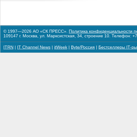
© 1997—2026 АО «СК ПРЕСС».
Политика конфиденциальности п
109147 г. Москва, ул. Марксистская, 34, строение 10. Телефон: +7
ITRN
|
IT Channel News
|
itWeek
|
Byte/Россия
|
Бестселлеры IT-ры