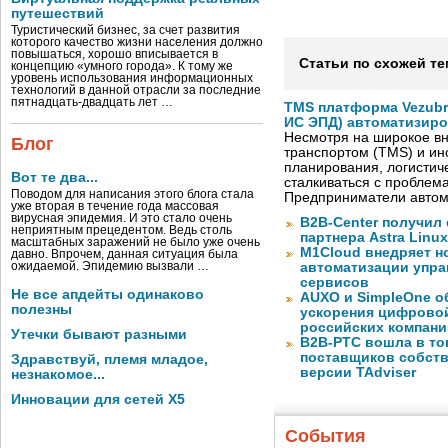
путешествий
Туристический бизнес, за счет развития
которого качество жизни населения должно
повышаться, хорошо вписывается в
Статьи по схожей те
концепцию «умного города». К тому же
уровень использования информационных
технологий в данной отрасли за последние
пятнадцать-двадцать лет …
TMS платформа Vezubr
ИС ЭПД) автоматизиро
Несмотря на широкое в
Блог
транспортом (TMS) и ин
планирования, логистич
Вот те два...
сталкиваться с проблем
Поводом для написания этого блога стала
Предприниматели автом
уже вторая в течение года массовая
вирусная эпидемия. И это стало очень
B2B-Center получил 
неприятным прецедентом. Ведь столь
партнера Astra Linux
масштабных заражений не было уже очень
M1Cloud внедряет н
давно. Впрочем, данная ситуация была
ожидаемой. Эпидемию вызвали …
автоматизации упра
сервисов
Не все апдейты одинаково
AUXO и SimpleOne о
полезны
ускорения цифрово
российских компани
Утечки бывают разными
B2B-РТС вошла в то
поставщиков собст
Здравствуй, племя младое,
версии TAdviser
незнакомое...
Инновации для сетей X5
События