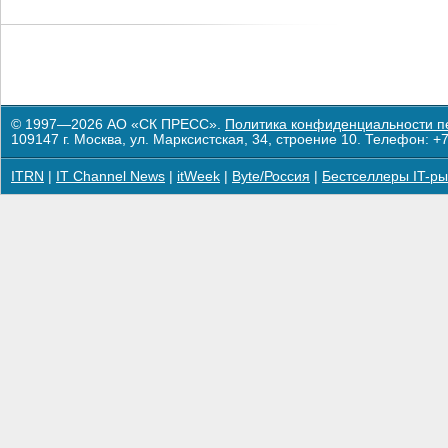
© 1997—2026 АО «СК ПРЕСС».
Политика конфиденциальности п
109147 г. Москва, ул. Марксистская, 34, строение 10. Телефон: +7
ITRN
|
IT Channel News
|
itWeek
|
Byte/Россия
|
Бестселлеры IT-ры