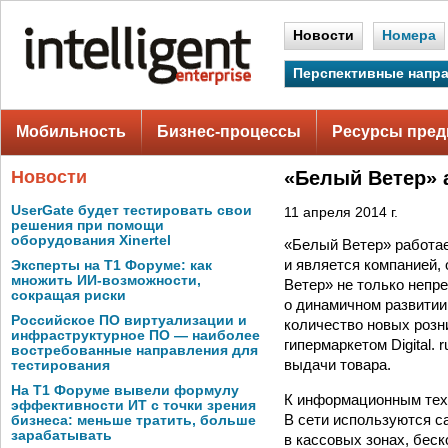
Новости
Номера
Перспективные напр
Мобильность
Бизнес-процессы
Ресурсы пред
Новости
«Белый Ветер» 
UserGate будет тестировать свои
11 апреля 2014 г.
решения при помощи
оборудования Xinertel
«Белый Ветер» работае
и является компанией,
Эксперты на Т1 Форуме: как
множить ИИ-возможности,
Ветер» не только непр
сокращая риски
о динамичном развитии 
Российское ПО виртуализации и
количество новых розн
инфраструктурное ПО — наиболее
гипермаркетом Digital.
востребованные направления для
выдачи товара.
тестирования
На Т1 Форуме вывели формулу
К информационным тех
эффективности ИТ с точки зрения
В сети используются с
бизнеса: меньше тратить, больше
зарабатывать
в кассовых зонах, бес