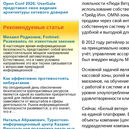
лояльности «Люди Ветр
Open Conf 2026: UserGate
представил свое видение
использование собстве
архитектуры сетевого доверия
«Трейд-Ин», OMNI-зоны
продажи через свой ин
собственную систему л
Рекомендуемые статьи
удобной и выгодной дл
Михаил Родионов, Fortinet:
Развиваясь по известным законам
В 2012 году ритейлер 
В настоящее время информационная
на принципиально ново
безопасность представляет собой вполне
учёт, управление ассо
самостоятельное мощное направление
корпоративной автоматизации.
был внедрен модуль Mic
Естественно, что в таких условиях
направление это все теснее связывается
с вопросами прикладной
Основной задачей явля
информационной …
кассовой зоны, ролей 
Как эффективно противостоять
магазинов, на обучени
кибератакам
с работой в системе и
На сегодняшний день обеспечение
безопасности корпоративных ресурсов
уровня злоупотреблени
является одной из наиболее приоритетных
удовлетворенности кли
целей для любой компании вне
зависимости от масштабов и сферы
деятельности. Рынок информационной
Сейчас «Белый ветер» 
безопасности развивается, а это значит,
что и …
на единой платформе. В
объекты компании (цен
Наталья Абрамович, Туристско-
информационный центр Казани:
подразделения компани
Виртуальная поддержка реальных