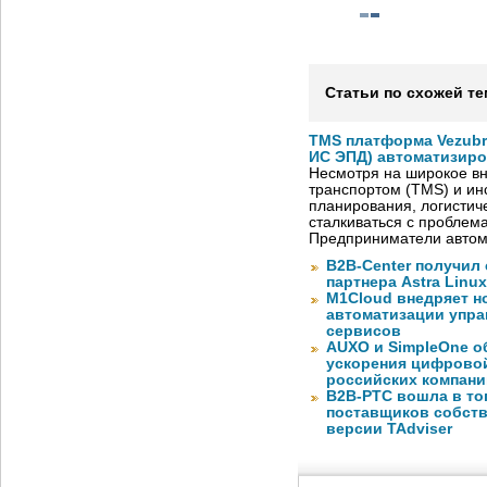
Статьи по схожей те
TMS платформа Vezubr
ИС ЭПД) автоматизиро
Несмотря на широкое в
транспортом (TMS) и ин
планирования, логистич
сталкиваться с проблем
Предприниматели автом
B2B-Center получил 
партнера Astra Linux
M1Cloud внедряет н
автоматизации упра
сервисов
AUXO и SimpleOne о
ускорения цифрово
российских компани
B2B-РТС вошла в то
поставщиков собст
версии TAdviser