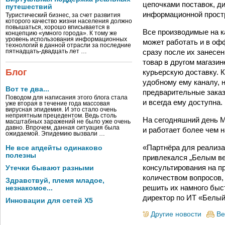
цепочками поставок, ди
путешествий
информационной прост
Туристический бизнес, за счет развития
которого качество жизни населения должно
повышаться, хорошо вписывается в
Все производимые на к
концепцию «умного города». К тому же
уровень использования информационных
может работать и в оф
технологий в данной отрасли за последние
сразу после их занесен
пятнадцать-двадцать лет …
товар в другом магази
Блог
курьерскую доставку. 
удобному ему каналу, 
Вот те два...
предварительные заказ
Поводом для написания этого блога стала
и всегда ему доступна.
уже вторая в течение года массовая
вирусная эпидемия. И это стало очень
неприятным прецедентом. Ведь столь
На сегодняшний день Mi
масштабных заражений не было уже очень
давно. Впрочем, данная ситуация была
и работает более чем н
ожидаемой. Эпидемию вызвали …
«Партнёра для реализа
Не все апдейты одинаково
полезны
привлекался „Белым ве
консультирования на п
Утечки бывают разными
количеством вопросов,
Здравствуй, племя младое,
решить их намного быс
незнакомое...
директор по ИТ «Белый
Инновации для сетей X5
Другие новости
Ве