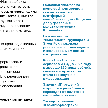
 «Наша фабрика
Облачная платформа
е у клиентов есть
moncloud подтвердила
 срок является одним
совместимость с
нять заказы, быстро
платформой
контейнеризации «Боцман»
рузкой в срок
для управления
тому планирование
мультикластерами
фективная система.
Kubernetes
Вам письмо из
«налоговой»: группировка
ых производственных
Silver Fox атаковала
российские организации с
волил компании
использованием новых
инструментов
Российский рынок
сформировали
серверов и СХД в 2025 году
граничений
вырос до 280 млрд рублей:
 в процессы
ключевым драйвером
стали госзакупки и
ting реализовали
цифровизация
тную связь
Закупки ИИ-решений
 и обеспечили
выросли в разы: рынок
переходит от пилотов к
масштабированию
элементов печатной
Эксперт компании
«Газинформсервис»