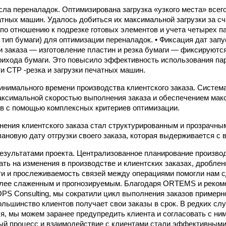
сла переналадок. Оптимизирована загрузка «узкого места» всег
тных машин. Удалось добиться их максимальной загрузки за сч
 по отношению к подрезке готовых элементов и учета четырех п
, тип бумаги) для оптимизации переналадок. • Фиксация дат зап
 заказа — изготовление пластин и резка бумаги — фиксируются
рихода бумаги. Это повысило эффективность использования па
ти CTP -резка и загрузки печатных машин.
инимального времени производства клиентского заказа. Систем
ксимальной скоростью выполнения заказа и обеспечением мак
в с помощью комплексных критериев оптимизации.
нения клиентского заказа стал структурированным и прозрачны
ановую дату отгрузки своего заказа, которая выдерживается с 
зультатами проекта. Централизованное планирование произво
ать на изменения в производстве и клиентских заказах, дробле
ти и прослеживаемость связей между операциями помогли нам 
олее слаженным и прогнозируемым. Благодаря ORTEMS и реко
PS Consulting, мы сократили цикл выполнения заказов примерн
ьшинство клиентов получает свои заказы в срок. В редких случ
ся, мы можем заранее предупредить клиента и согласовать с ним
й процесс и взаимодействие с клиентами стали эффективными