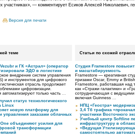
ех участниках», — комментирует Есиков Алексей Николаевич, г
Версия для печати
жей теме
Статьи по схожей отрасл
ezubr и ГК «Астрал» (оператор
Студия Framestore повыси
тизировали ЭДО в логистике
и масштабируемость
окое внедрение систем управления
Framestore — креативная сту
S) и инструментов для цифрового
призами Oscar, Emmy и Britis
гистическая отрасль продолжает
Framestore, работавшая над 
проблемами цифровизации.
как «Стражи галактики» и «Гр
 автоматизируют только часть …
сотрудничающая с ведущими
включая Guinness …
лучил статус технологического
a Linux
НПЦ «Геостра» модерниз
ряет новую платформу для
3,4 Тб трафика «прокача
и управления заказами облачных
участники Восточного э
Учебный центр Softline п
eOne объединяют усилия для
инфраструктуру в облак
фровой трансформации
«Ведущая Утилизирующая
омпаний
самостоятельно автомати