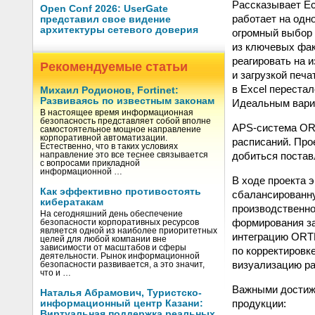
Рассказывает Е
Open Conf 2026: UserGate
работает на одн
представил свое видение
архитектуры сетевого доверия
огромный выбор 
из ключевых фак
реагировать на 
Рекомендуемые статьи
и загрузкой печ
в Excel переста
Михаил Родионов, Fortinet:
Развиваясь по известным законам
Идеальным вари
В настоящее время информационная
безопасность представляет собой вполне
APS-система OR
самостоятельное мощное направление
корпоративной автоматизации.
расписаний. Про
Естественно, что в таких условиях
добиться постав
направление это все теснее связывается
с вопросами прикладной
информационной …
В ходе проекта 
Как эффективно противостоять
сбалансированну
кибератакам
производственно
На сегодняшний день обеспечение
формирования за
безопасности корпоративных ресурсов
является одной из наиболее приоритетных
интеграцию ORT
целей для любой компании вне
зависимости от масштабов и сферы
по корректировк
деятельности. Рынок информационной
визуализацию ра
безопасности развивается, а это значит,
что и …
Важными достиже
Наталья Абрамович, Туристско-
продукции:
информационный центр Казани:
Виртуальная поддержка реальных