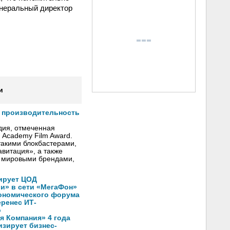
енеральный директор
и
т производительность
дия, отмеченная
h Academy Film Award.
такими блокбастерами,
авитация», a также
 мировыми брендами,
ирует ЦОД
ли» в сети «МегаФон»
кономического форума
еренес ИТ-
о
 Компания» 4 года
зирует бизнес-