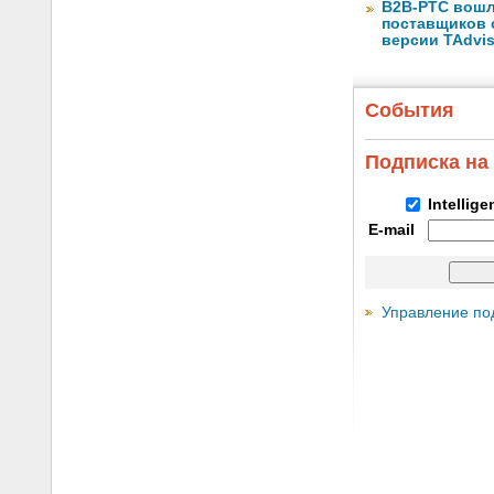
B2B-РТС вошл
поставщиков 
версии TAdvis
События
Подписка на
Intellig
E-mail
Управление по