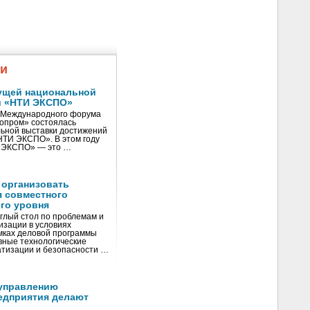
жи
ущей национальной
и «НТИ ЭКСПО»
V Международного форума
нопром» состоялась
ьной выставки достижений
«НТИ ЭКСПО». В этом году
И ЭКСПО» — это …
 организовать
я совместного
го уровня
глый стол по проблемам и
зации в условиях
мках деловой программы
вные технологические
тизации и безопасности …
управлению
едприятия делают