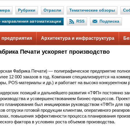
мера
Рубрики
Отрасли
Тематические обзоры
Со
 направления автоматизации
RSS
Подписка
 предприятия
Архитектура и инфраструктура
Бе
абрика Печати ускоряет производство
ская Фабрика Печати) — полиграфическое предприятие полног
ее 12 000 заказов в год. Компания специализируется на комме
ры, POS-материалы и др.) и работает на высоко конкурентном 
идерских позиций и дальнейшего развития «ТФП» постоянно за
роизводства и усовершенствованием бизнес-процессов. Проек
го планирования был инициирован руководством «ТФП» для гар
ов отгрузки готовой продукции клиентам, оперативного реагиро
казах, повышения эффективности процесса планирования произ
еского фактора в условиях роста объемов производства.