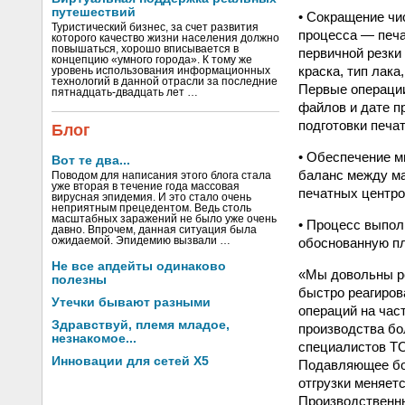
путешествий
• Сокращение чи
Туристический бизнес, за счет развития
процесса — печа
которого качество жизни населения должно
повышаться, хорошо вписывается в
первичной резки
концепцию «умного города». К тому же
краска, тип лака
уровень использования информационных
технологий в данной отрасли за последние
Первые операции
пятнадцать-двадцать лет …
файлов и дате п
подготовки печа
Блог
• Обеспечение м
Вот те два...
баланс между ма
Поводом для написания этого блога стала
уже вторая в течение года массовая
печатных центро
вирусная эпидемия. И это стало очень
неприятным прецедентом. Ведь столь
масштабных заражений не было уже очень
• Процесс выпол
давно. Впрочем, данная ситуация была
обоснованную пл
ожидаемой. Эпидемию вызвали …
Не все апдейты одинаково
«Мы довольны ре
полезны
быстро реагиров
Утечки бывают разными
операций на час
Здравствуй, племя младое,
производства б
незнакомое...
специалистов TO
Инновации для сетей X5
Подавляющее бол
отгрузки меняет
Производственны