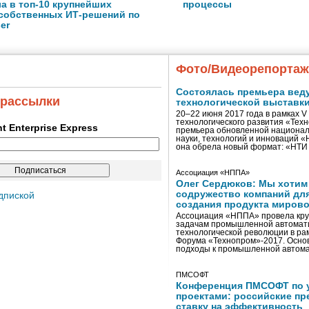
а в топ-10 крупнейших
процессы
собственных ИТ-решений по
er
Фото/Видеорепорта
Состоялась премьера вед
 рассылки
технологической выставк
20–22 июня 2017 года в рамках 
технологического развития «Тех
ent Enterprise Express
премьера обновленной национал
науки, технологий и инноваций 
она обрела новый формат: «НТ
Ассоциация «НППА»
Олег Сердюков: Мы хотим
содружество компаний дл
дпиской
создания продукта мирово
Ассоциация «НППА» провела кру
задачам промышленной автомати
технологической революции в ра
Форума «Технопром»-2017. Осно
подходы к промышленной автома
ПМСОФТ
Конференция ПМСОФТ по 
проектами: российские пр
ставку на эффективность