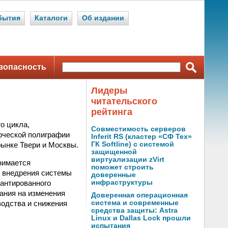
бытия
Каталоги
Об издании
зопасность
Лидеры
читательского
рейтинга
о цикла,
Совместимость серверов
рческой полиграфии
Inferit RS (кластер «СФ Тех»
рынке Твери и Москвы.
ГК Softline) с системой
защищенной
виртуализации zVirt
нимается
поможет строить
т внедрения системы
доверенные
антированного
инфраструктуры
вания на изменения
Доверенная операционная
водства и снижения
система и современные
средства защиты: Astra
Linux и Dallas Lock прошли
испытания