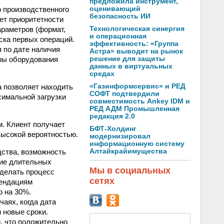
предложила инструмент,
о производственного
оценивающий
безопасность ИИ
ет приоритетности
араметров (формат,
Технологическая синергия
и операционная
уска первых операций.
эффективность: «Группа
 по дате наличия
Астра» выводит на рынок
ры оборудования
решение для защиты
данных в виртуальных
средах
а позволяет находить
«Газинформсервис» и РЕД
СОФТ подтвердили
симальной загрузки
совместимость Ankey IDM и
РЕД АДМ Промышленная
редакция 2.0
м. Клиент получает
БФТ-Холдинг
высокой вероятностью.
модернизировал
информационную систему
дства, возможность
Алтайкрайимущества
ние длительных
Мы в социальных
сделать процесс
сетях
мендациям
о на 30%.
аях, когда дата
 новые сроки.
, что положительно