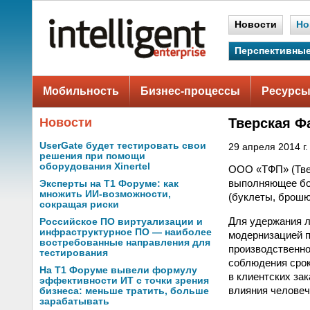
Новости
Но
Перспективные
Мобильность
Бизнес-процессы
Ресурсы
Новости
Тверская Ф
UserGate будет тестировать свои
29 апреля 2014 г.
решения при помощи
оборудования Xinertel
ООО «ТФП» (Твер
выполняющее бол
Эксперты на Т1 Форуме: как
множить ИИ-возможности,
(буклеты, брошю
сокращая риски
Для удержания л
Российское ПО виртуализации и
инфраструктурное ПО — наиболее
модернизацией п
востребованные направления для
производственно
тестирования
соблюдения срок
На Т1 Форуме вывели формулу
в клиентских за
эффективности ИТ с точки зрения
влияния человеч
бизнеса: меньше тратить, больше
зарабатывать