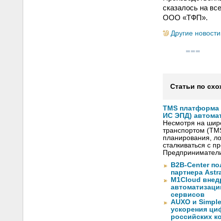
сказалось на вс
ООО «ТФП».
Другие новости
Статьи по схо
TMS платформа V
ИС ЭПД) автома
Несмотря на шир
транспортом (TM
планирования, ло
сталкиваться с 
Предприниматели
B2B-Center по
партнера Astr
M1Cloud внед
автоматизаци
сервисов
AUXO и Simpl
ускорения ци
российских к