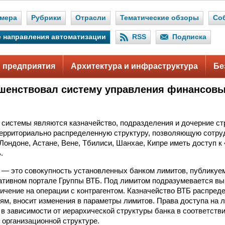
мера
Рубрики
Отрасли
Тематические обзоры
Со
 направления автоматизации
RSS
Подписка
 предприятия
Архитектура и инфраструктура
Бе
шенствовал систему управления финансов
системы являются казначейство, подразделения и дочерние ст
ерриториально распределенную структуру, позволяющую сотру
 Лондоне, Астане, Вене, Тбилиси, Шанхае, Кипре иметь доступ к
.
 — это совокупность установленных банком лимитов, публикуе
ативном портале Группы ВТБ. Под лимитом подразумевается в
ичение на операции с контрагентом. Казначейство ВТБ распред
ям, вносит изменения в параметры лимитов. Права доступа на 
в зависимости от иерархической структуры банка в соответств
 организационной структуре.