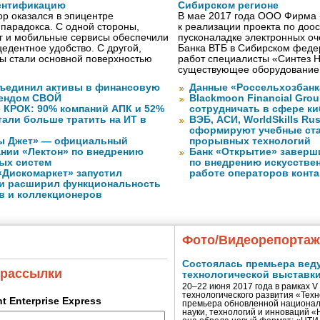
ентификацию
Сибирском регионе
р оказался в эпицентре
В мае 2017 года ООО Фирма 
 парадокса. С одной стороны,
к реализации проекта по до
г и мобильные сервисы обеспечили
пусконаладке электронных о
едентное удобство. С другой,
Банка ВТБ в Сибирском федер
ы стали основной поверхностью
работ специалисты «Синтез 
существующее оборудование
объединил активы в финансовую
Данные «Россельхозбанк
рендом СВОЙ
Blackmoon Financial Grou
 КРОК: 90% компаний АПК и 52%
сотрудничать в сфере к
тали больше тратить на ИТ в
ВЭБ, АСИ, WorldSkills Ru
сформируют учебные ст
ы Джет» — официальный
прорывных технологий
ании «Лектон» по внедрению
Банк «Открытие» заверш
ых систем
по внедрению искусствен
«Дискомаркет» запустил
работе операторов конта
и расширил функциональность
в и коллекционеров
Фото/Видеорепорта
Состоялась премьера вед
 рассылки
технологической выставк
20–22 июня 2017 года в рамках 
технологического развития «Тех
ent Enterprise Express
премьера обновленной национал
науки, технологий и инноваций 