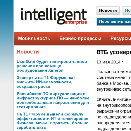
Новости
Но
Перспективные
Мобильность
Бизнес-процессы
Ресурсы
Новости
ВТБ усовер
UserGate будет тестировать свои
13 мая 2014 г.
решения при помощи
оборудования Xinertel
Пользователями 
Система имеет т
Эксперты на Т1 Форуме: как
множить ИИ-возможности,
банка в Москве,
сокращая риски
внутреннюю сеть
Российское ПО виртуализации и
инфраструктурное ПО — наиболее
«Книга Лимитов»
востребованные направления для
на внутрикорпор
тестирования
выражении огран
На Т1 Форуме вывели формулу
по подразделени
эффективности ИТ с точки зрения
распределяются 
бизнеса: меньше тратить, больше
зарабатывать
подразделения в