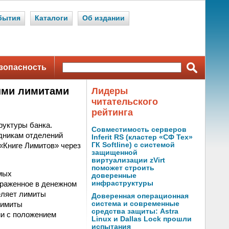
бытия
Каталоги
Об издании
зопасность
ыми лимитами
Лидеры
читательского
рейтинга
руктуры банка.
Совместимость серверов
дникам отделений
Inferit RS (кластер «СФ Тех»
 «Книге Лимитов» через
ГК Softline) с системой
защищенной
виртуализации zVirt
поможет строить
мых
доверенные
ыраженное в денежном
инфраструктуры
еляет лимиты
Доверенная операционная
лимиты
система и современные
средства защиты: Astra
ии с положением
Linux и Dallas Lock прошли
испытания