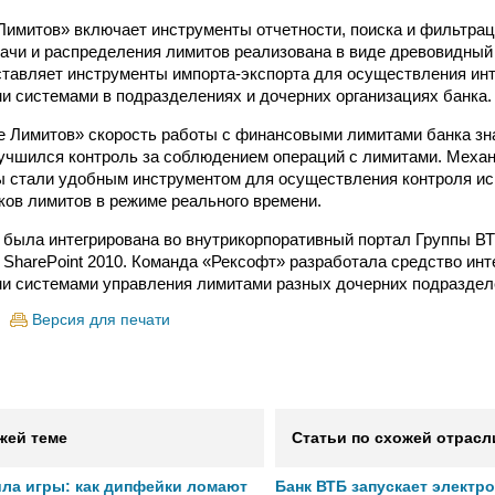
Лимитов» включает инструменты отчетности, поиска и фильтрац
ачи и распределения лимитов реализована в виде древовидный 
тавляет инструменты импорта-экспорта для осуществления ин
 системами в подразделениях и дочерних организациях банка.
е Лимитов» скорость работы с финансовыми лимитами банка зн
учшился контроль за соблюдением операций с лимитами. Меха
ы стали удобным инструментом для осуществления контроля и
ков лимитов в режиме реального времени.
 была интегрирована во внутрикорпоративный портал Группы В
t SharePoint 2010. Команда «Рексофт» разработала средство инт
 системами управления лимитами разных дочерних подраздел
Версия для печати
жей теме
Статьи по схожей отрасл
ила игры: как дипфейки ломают
Банк ВТБ запускает электр