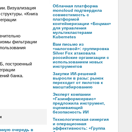
Облачная платформа
ии. Визуализация
moncloud подтвердила
структуры. «Книга
совместимость с
теграции
платформой
контейнеризации «Боцман»
для управления
мультикластерами
ачительно
Kubernetes
низмы фильтрации
Вам письмо из
спользования
«налоговой»: группировка
Silver Fox атаковала
российские организации с
использованием новых
ТБ, построенный
инструментов
еграции
Закупки ИИ-решений
ений банка.
выросли в разы: рынок
переходит от пилотов к
масштабированию
Эксперт компании
«Газинформсервис»
предложила инструмент,
оценивающий
безопасность ИИ
и
Технологическая синергия
и операционная
эффективность: «Группа
онную очередь в