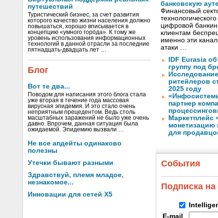
банковскую аут
путешествий
Финансовый секто
Туристический бизнес, за счет развития
технологического
которого качество жизни населения должно
цифровой банкин
повышаться, хорошо вписывается в
концепцию «умного города». К тому же
клиентам беспрец
уровень использования информационных
именно эти канал
технологий в данной отрасли за последние
атаки …
пятнадцать-двадцать лет …
IDF Eurasia 
группу под б
Блог
Исследование
ритейлеров с
Вот те два...
2025 году
Поводом для написания этого блога стала
«Инфосистем
уже вторая в течение года массовая
партнер комп
вирусная эпидемия. И это стало очень
процессингов
неприятным прецедентом. Ведь столь
Маркетплейс 
масштабных заражений не было уже очень
давно. Впрочем, данная ситуация была
монетизацию 
ожидаемой. Эпидемию вызвали …
для продавцо
Не все апдейты одинаково
полезны
События
Утечки бывают разными
Здравствуй, племя младое,
незнакомое...
Подписка на
Инновации для сетей X5
Intellig
E-mail