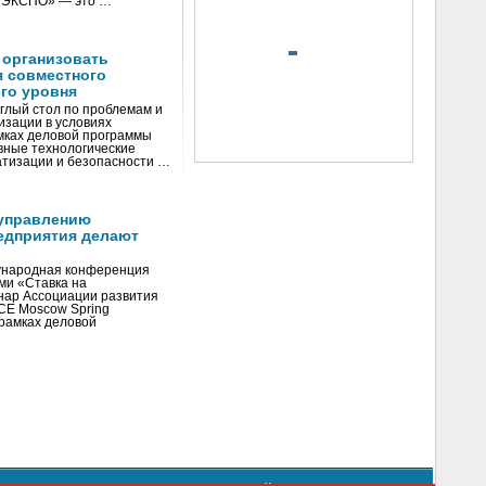
И ЭКСПО» — это …
 организовать
я совместного
го уровня
глый стол по проблемам и
зации в условиях
мках деловой программы
вные технологические
тизации и безопасности …
управлению
едприятия делают
ународная конференция
ми «Ставка на
инар Ассоциации развития
CE Moscow Spring
рамках деловой