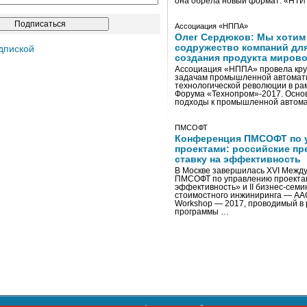
она обрела новый формат: «НТ
Ассоциация «НППА»
Олег Сердюков: Мы хотим
содружество компаний дл
дпиской
создания продукта мирово
Ассоциация «НППА» провела кру
задачам промышленной автомати
технологической революции в ра
Форума «Технопром»-2017. Осно
подходы к промышленной автома
ПМСОФТ
Конференция ПМСОФТ по 
проектами: российские пр
ставку на эффективность
В Москве завершилась XVI Межд
ПМСОФТ по управлению проекта
эффективность» и II бизнес-сем
стоимостного инжиниринга — AA
Workshop — 2017, проводимый в 
программы …