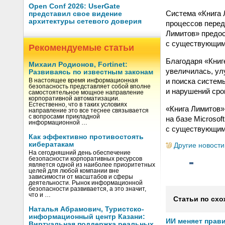
Open Conf 2026: UserGate
Система «Книга 
представил свое видение
архитектуры сетевого доверия
процессов перед
Лимитов» предос
с существующими
Рекомендуемые статьи
Благодаря «Книг
Михаил Родионов, Fortinet:
увеличилась, ул
Развиваясь по известным законам
и поиска систем
В настоящее время информационная
безопасность представляет собой вполне
и нарушений сро
самостоятельное мощное направление
корпоративной автоматизации.
Естественно, что в таких условиях
«Книга Лимитов»
направление это все теснее связывается
с вопросами прикладной
на базе Microsof
информационной …
с существующими
Как эффективно противостоять
кибератакам
Другие новости
На сегодняшний день обеспечение
безопасности корпоративных ресурсов
является одной из наиболее приоритетных
целей для любой компании вне
зависимости от масштабов и сферы
деятельности. Рынок информационной
безопасности развивается, а это значит,
что и …
Статьи по схо
Наталья Абрамович, Туристско-
информационный центр Казани:
ИИ меняет прав
Виртуальная поддержка реальных