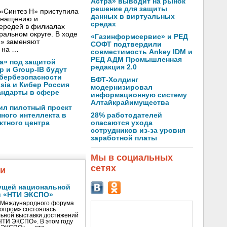
Астра» выводит на рынок
решение для защиты
«Синтез Н» приступила
данных в виртуальных
оснащению и
средах
чередей в филиалах
альном округе. В ходе
«Газинформсервис» и РЕД
Н» заменяют
СОФТ подтвердили
 на …
совместимость Ankey IDM и
РЕД АДМ Промышленная
а» под защитой
редакция 2.0
p и Group-IB будут
ибербезопасности
БФТ-Холдинг
ssia и Кибер Россия
модернизировал
андарты в сфере
информационную систему
Алтайкрайимущества
ил пилотный проект
28% работодателей
ного интеллекта в
опасаются ухода
ктного центра
сотрудников из-за уровня
заработной платы
Мы в социальных
сетях
жи
ущей национальной
и «НТИ ЭКСПО»
V Международного форума
нопром» состоялась
ьной выставки достижений
«НТИ ЭКСПО». В этом году