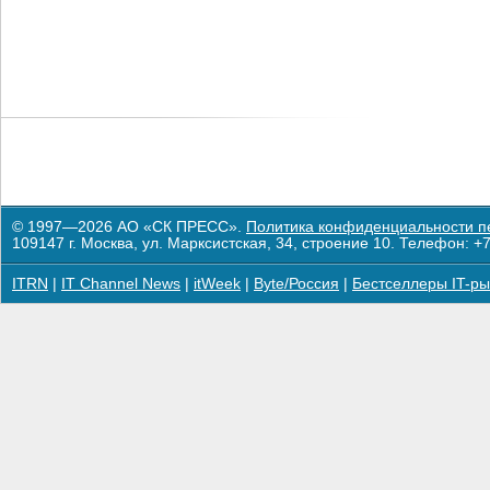
© 1997—2026 АО «СК ПРЕСС».
Политика конфиденциальности п
109147 г. Москва, ул. Марксистская, 34, строение 10. Телефон: +7
ITRN
|
IT Channel News
|
itWeek
|
Byte/Россия
|
Бестселлеры IT-ры