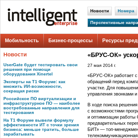
Новости
Номера
Перспективные напр
Мобильность
Бизнес-процессы
Ресурсы пред
Новости
«БРУС-ОК» ускор
UserGate будет тестировать свои
27 мая 2014 г.
решения при помощи
оборудования Xinertel
«БРУС-ОК» работает с 
обращений перед компа
Эксперты на Т1 Форуме: как
множить ИИ-возможности,
участке. Для повышени
сокращая риски
управления звонками и
Российское ПО виртуализации и
инфраструктурное ПО — наиболее
В ходе поиска решения
востребованные направления для
с возможностями прогр
тестирования
и оптимизации работы 
На Т1 Форуме вывели формулу
предварительных перег
эффективности ИТ с точки зрения
БИТ» — топ-менеджмен
бизнеса: меньше тратить, больше
зарабатывать
телекоммуникационная