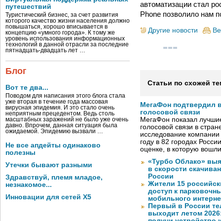
автоматизации стал ро
путешествий
Phone позволило нам п
Туристический бизнес, за счет развития
которого качество жизни населения должно
повышаться, хорошо вписывается в
Другие новости
Ве
концепцию «умного города». К тому же
уровень использования информационных
технологий в данной отрасли за последние
пятнадцать-двадцать лет …
Блог
Статьи по схожей те
Вот те два...
Поводом для написания этого блога стала
уже вторая в течение года массовая
МегаФон подтвердил в
вирусная эпидемия. И это стало очень
голосовой связи
неприятным прецедентом. Ведь столь
МегаФон показал лучшие
масштабных заражений не было уже очень
давно. Впрочем, данная ситуация была
голосовой связи в стран
ожидаемой. Эпидемию вызвали …
исследование компании
году в 82 городах Росси
Не все апдейты одинаково
оценке, в которую вошл
полезны
«Турбо Облако» выя
Утечки бывают разными
в скорости скачива
России
Здравствуй, племя младое,
Жители 15 российск
незнакомое...
доступ к парковочн
Инновации для сетей X5
мобильного интерне
Первый в России те
выходит летом 2026
получи устройство 