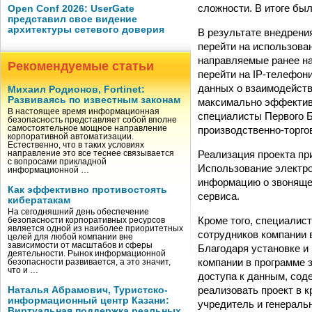
сложности. В итоге бы
Open Conf 2026: UserGate
представил свое видение
архитектуры сетевого доверия
В результате внедрени
перейти на использова
направляемые ранее на
Рекомендуемые статьи
перейти на IP-телефон
данных о взаимодейств
Михаил Родионов, Fortinet:
Развиваясь по известным законам
максимально эффектив
В настоящее время информационная
специалисты Первого Б
безопасность представляет собой вполне
производственно-торго
самостоятельное мощное направление
корпоративной автоматизации.
Естественно, что в таких условиях
Реализация проекта пр
направление это все теснее связывается
с вопросами прикладной
Использование электро
информационной …
информацию о звонящем
Как эффективно противостоять
сервиса.
кибератакам
На сегодняшний день обеспечение
Кроме того, специалис
безопасности корпоративных ресурсов
является одной из наиболее приоритетных
сотрудников компании 
целей для любой компании вне
зависимости от масштабов и сферы
Благодаря установке и
деятельности. Рынок информационной
компании в программе 
безопасности развивается, а это значит,
что и …
доступа к данным, сод
реализовать проект в 
Наталья Абрамович, Туристско-
информационный центр Казани:
учредитель и генерал
Виртуальная поддержка реальных