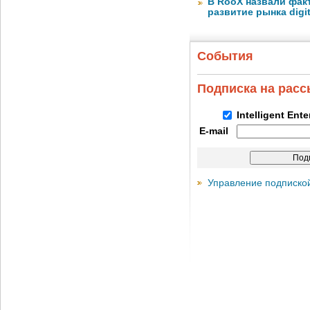
В RooX назвали фак
развитие рынка digita
События
Подписка на рас
Intelligent Ent
E-mail
Управление подписко