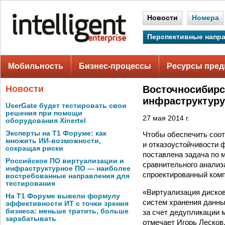
Новости
Номера
Перспективные напр
Мобильность
Бизнес-процессы
Ресурсы пред
Новости
Восточносибирс
инфраструктуру
UserGate будет тестировать свои
решения при помощи
27 мая 2014 г.
оборудования Xinertel
Эксперты на Т1 Форуме: как
Чтобы обеспечить соот
множить ИИ-возможности,
и отказоустойчивости 
сокращая риски
поставлена задача по 
Российское ПО виртуализации и
сравнительного анали
инфраструктурное ПО — наиболее
спроектированный комп
востребованные направления для
тестирования
«Виртуализация диско
На Т1 Форуме вывели формулу
систем хранения данны
эффективности ИТ с точки зрения
бизнеса: меньше тратить, больше
за счет дедупликации 
зарабатывать
отмечает Игорь Лесков