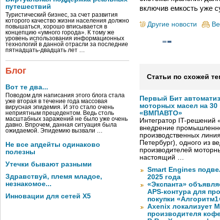
путешествий
включив емкость уже 
Туристический бизнес, за счет развития
которого качество жизни населения должно
Другие новости
Ве
повышаться, хорошо вписывается в
концепцию «умного города». К тому же
уровень использования информационных
технологий в данной отрасли за последние
пятнадцать-двадцать лет …
Блог
Статьи по схожей те
Вот те два...
Поводом для написания этого блога стала
Первый Бит автомати
уже вторая в течение года массовая
моторных масел на 30
вирусная эпидемия. И это стало очень
«ВМПАВТО»
неприятным прецедентом. Ведь столь
масштабных заражений не было уже очень
Интегратор IT-решений
давно. Впрочем, данная ситуация была
внедрение промышленно
ожидаемой. Эпидемию вызвали …
производственных лини
Петербург), одного из в
Не все апдейты одинаково
производителей моторны
полезны
настоящий …
Утечки бывают разными
Smart Engines подве
Здравствуй, племя младое,
2025 года
незнакомое...
«Экспанта» объявля
APS-контура для пр
Инновации для сетей X5
покупки «Алгоритм1
Axenix локализует 
производителя коф