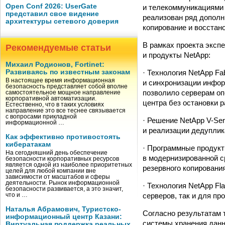
Open Conf 2026: UserGate
и телекоммуникациями 
представил свое видение
реализован ряд допол
архитектуры сетевого доверия
копирование и восстан
В рамках проекта эксп
Рекомендуемые статьи
и продукты NetApp:
Михаил Родионов, Fortinet:
· Технология NetApp Fa
Развиваясь по известным законам
В настоящее время информационная
и синхронизации инфор
безопасность представляет собой вполне
позволило серверам оп
самостоятельное мощное направление
корпоративной автоматизации.
центра без остановки 
Естественно, что в таких условиях
направление это все теснее связывается
с вопросами прикладной
· Решение NetApp V-Se
информационной …
и реализации дедуплик
Как эффективно противостоять
кибератакам
· Программные продукты
На сегодняшний день обеспечение
в модернизированной 
безопасности корпоративных ресурсов
является одной из наиболее приоритетных
резервного копировани
целей для любой компании вне
зависимости от масштабов и сферы
деятельности. Рынок информационной
· Технология NetApp F
безопасности развивается, а это значит,
серверов, так и для пр
что и …
Наталья Абрамович, Туристско-
Согласно результатам 
информационный центр Казани:
системы хранения данн
Виртуальная поддержка реальных