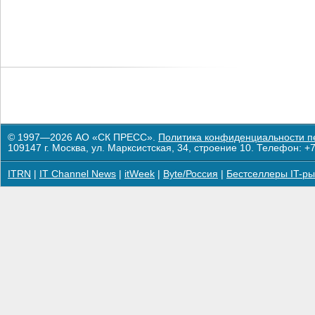
© 1997—2026 АО «СК ПРЕСС».
Политика конфиденциальности п
109147 г. Москва, ул. Марксистская, 34, строение 10. Телефон: +7
ITRN
|
IT Channel News
|
itWeek
|
Byte/Россия
|
Бестселлеры IT-ры