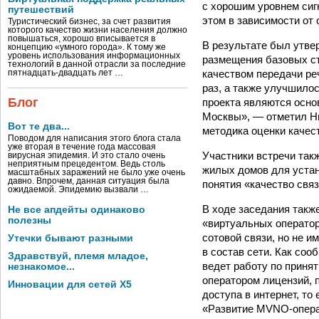
с хорошим уровнем сиг
путешествий
этом в зависимости от
Туристический бизнес, за счет развития
которого качество жизни населения должно
повышаться, хорошо вписывается в
В результате был утве
концепцию «умного города». К тому же
уровень использования информационных
размещения базовых ст
технологий в данной отрасли за последние
качеством передачи ре
пятнадцать-двадцать лет …
раз, а также улучшило
Блог
проекта являются осно
Москвы», — отметил Н
Вот те два...
методика оценки качест
Поводом для написания этого блога стала
уже вторая в течение года массовая
Участники встречи так
вирусная эпидемия. И это стало очень
неприятным прецедентом. Ведь столь
жилых домов для устан
масштабных заражений не было уже очень
давно. Впрочем, данная ситуация была
понятия «качество связ
ожидаемой. Эпидемию вызвали …
В ходе заседания такж
Не все апдейты одинаково
полезны
«виртуальных операто
сотовой связи, но не 
Утечки бывают разными
в состав сети. Как со
Здравствуй, племя младое,
ведет работу по приня
незнакомое...
оператором лицензий, 
Инновации для сетей X5
доступа в интернет, то
«Развитие MVNO-операт