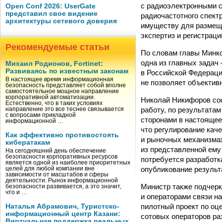
с радиоэлектронными 
Open Conf 2026: UserGate
представил свое видение
радиочастотного спект
архитектуры сетевого доверия
имуществу для размеще
экспертиз и регистрац
Рекомендуемые статьи
По словам главы Минко
одна из главных задач
Михаил Родионов, Fortinet:
Развиваясь по известным законам
в Российской Федераци
В настоящее время информационная
не позволяет объектив
безопасность представляет собой вполне
самостоятельное мощное направление
корпоративной автоматизации.
Николай Никифоров соо
Естественно, что в таких условиях
работу, по результата
направление это все теснее связывается
с вопросами прикладной
сторонами в настоящее
информационной …
что регулирование кач
Как эффективно противостоять
и рыночных механизмах
кибератакам
из представленной ему
На сегодняшний день обеспечение
безопасности корпоративных ресурсов
потребуется разработк
является одной из наиболее приоритетных
опубликование результ
целей для любой компании вне
зависимости от масштабов и сферы
деятельности. Рынок информационной
Министр также подчерк
безопасности развивается, а это значит,
что и …
и операторами связи н
пилотный проект по оце
Наталья Абрамович, Туристско-
информационный центр Казани:
сотовых операторов ра
Виртуальная поддержка реальных