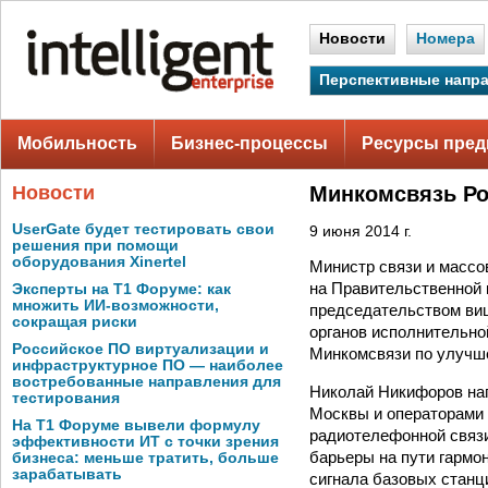
Новости
Номера
Перспективные напр
Мобильность
Бизнес-процессы
Ресурсы пред
Новости
Минкомсвязь Ро
UserGate будет тестировать свои
9 июня 2014 г.
решения при помощи
оборудования Xinertel
Министр связи и масс
на Правительственной 
Эксперты на Т1 Форуме: как
множить ИИ-возможности,
председательством ви
сокращая риски
органов исполнительно
Российское ПО виртуализации и
Минкомсвязи по улучше
инфраструктурное ПО — наиболее
востребованные направления для
Николай Никифоров нап
тестирования
Москвы и операторами 
На Т1 Форуме вывели формулу
радиотелефонной связи
эффективности ИТ с точки зрения
барьеры на пути гармон
бизнеса: меньше тратить, больше
зарабатывать
сигнала базовых станц