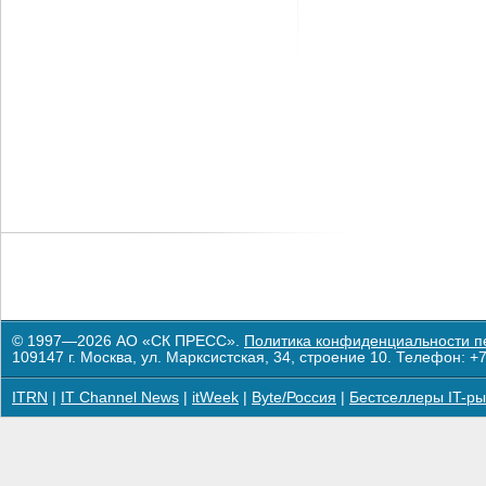
© 1997—2026 АО «СК ПРЕСС».
Политика конфиденциальности п
109147 г. Москва, ул. Марксистская, 34, строение 10. Телефон: +7
ITRN
|
IT Channel News
|
itWeek
|
Byte/Россия
|
Бестселлеры IT-ры